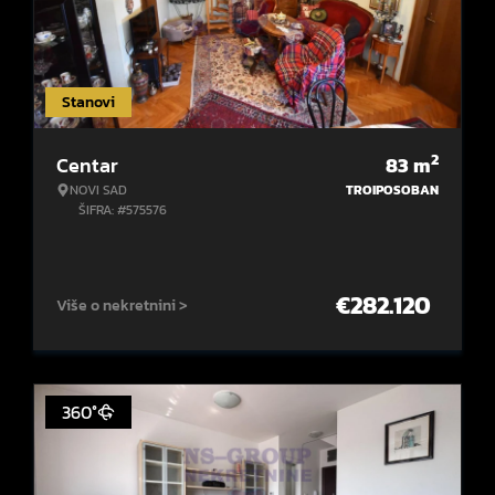
Stanovi
2
Centar
83
m
NOVI SAD
TROIPOSOBAN
ŠIFRA: #575576
€
282.120
Više o nekretnini >
360°