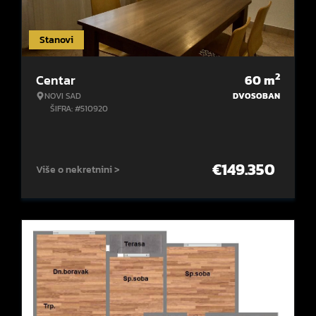
Stanovi
2
Centar
60
m
NOVI SAD
DVOSOBAN
ŠIFRA: #510920
€
149.350
Više o nekretnini >