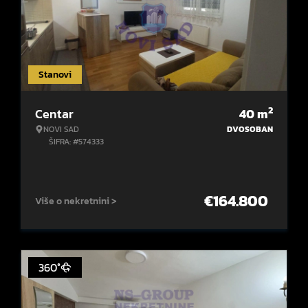
Stanovi
2
Centar
40
m
NOVI SAD
DVOSOBAN
ŠIFRA: #574333
€
164.800
Više o nekretnini >
360°