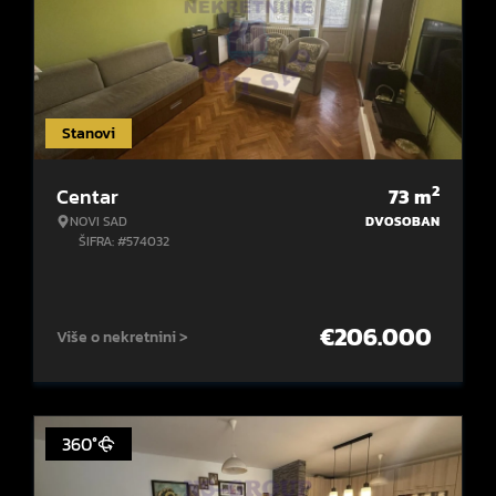
Stanovi
2
Centar
73
m
NOVI SAD
DVOSOBAN
ŠIFRA: #574032
€
206.000
Više o nekretnini >
360°