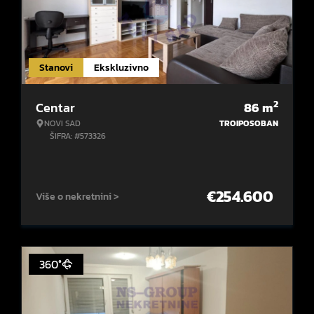
Stanovi
Ekskluzivno
2
Centar
86
m
NOVI SAD
TROIPOSOBAN
ŠIFRA: #573326
€
254.600
Više o nekretnini >
360°