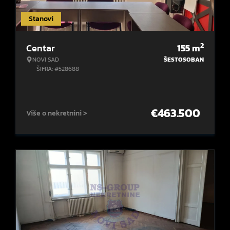
Stanovi
2
Centar
155
m
NOVI SAD
ŠESTOSOBAN
ŠIFRA: #528688
€
463.500
Više o nekretnini >