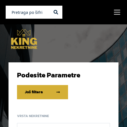
Podesite Parametre
Još filtera
VRSTA NEKRETNINE