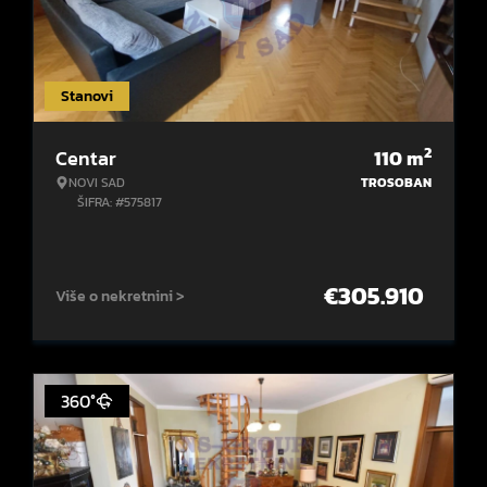
Stanovi
2
Centar
110
m
NOVI SAD
TROSOBAN
ŠIFRA: #575817
€
305.910
Više o nekretnini >
360°