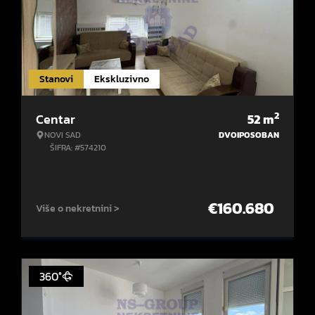
Stanovi
Ekskluzivno
2
Centar
52
m
NOVI SAD
DVOIPOSOBAN
ŠIFRA: #574210
€
160.680
Više o nekretnini >
360°