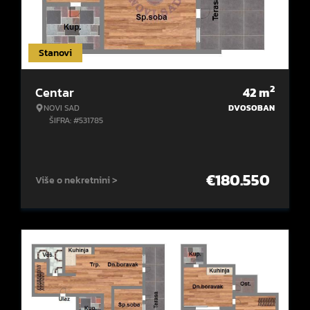
Stanovi
2
Centar
42
m
NOVI SAD
DVOSOBAN
ŠIFRA: #531785
€
180.550
Više o nekretnini >