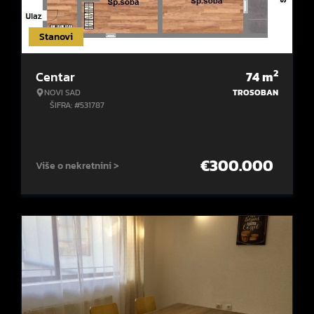
Stanovi
2
Centar
74
m
NOVI SAD
TROSOBAN
ŠIFRA: #531787
€
300.000
Više o nekretnini >