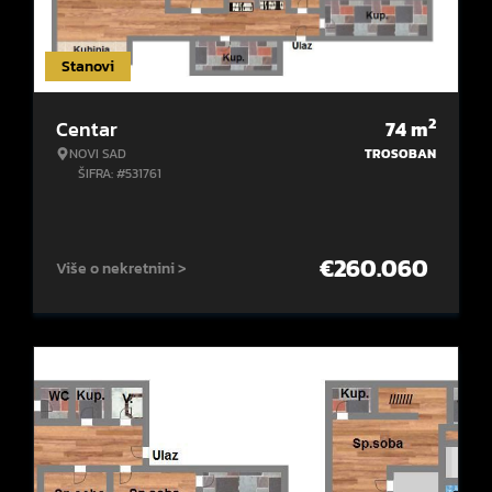
Stanovi
2
Centar
74
m
NOVI SAD
TROSOBAN
ŠIFRA: #531761
€
260.060
Više o nekretnini >