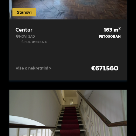
Stanovi
2
Centar
163
m
NOVI SAD
PETOSOBAN
ŠIFRA: #558074
€
671.560
Više o nekretnini >