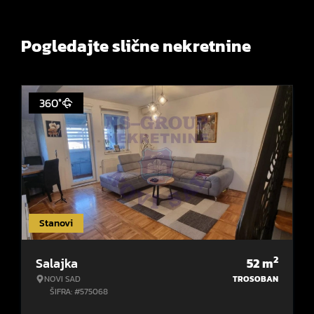
Pogledajte slične nekretnine
360°
Stanovi
2
Salajka
52
m
NOVI SAD
TROSOBAN
ŠIFRA: #575068