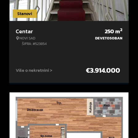
Stanovi
2
Centar
250
m
NOVI SAD
DEVETOSOBAN
ŠIFRA: #523854
€
3.914.000
Više o nekretnini >