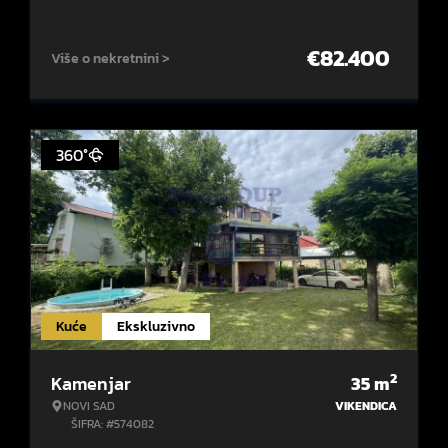
€
82.400
Više o nekretnini >
360°
Kuće
Ekskluzivno
2
Kamenjar
35
m
NOVI SAD
VIKENDICA
ŠIFRA: #574082