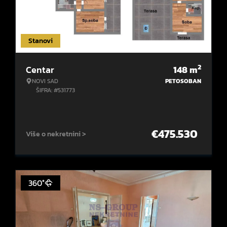
Stanovi
2
Centar
148
m
NOVI SAD
PETOSOBAN
ŠIFRA: #531773
€
475.530
Više o nekretnini >
360°