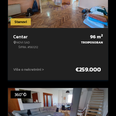
Stanovi
2
Centar
96
m
NOVI SAD
TROIPOSOBAN
ŠIFRA: #561212
€
259.000
Više o nekretnini >
360°