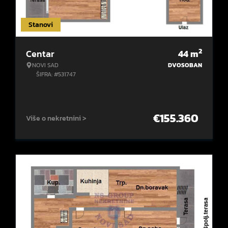
Stanovi
2
Centar
44
m
NOVI SAD
DVOSOBAN
ŠIFRA: #531747
€
155.360
Više o nekretnini >