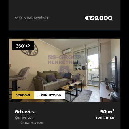
€
159.000
Više o nekretnini >
360°
Stanovi
Ekskluzivno
2
Grbavica
50
m
NOVI SAD
TROSOBAN
ŠIFRA: #573149