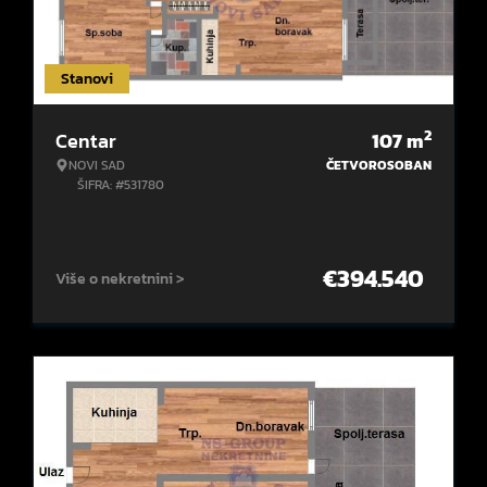
Stanovi
2
Centar
107
m
NOVI SAD
ČETVOROSOBAN
ŠIFRA: #531780
€
394.540
Više o nekretnini >