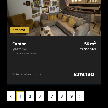
Stanovi
2
Centar
56
m
NOVI SAD
TROSOBAN
ŠIFRA: #573915
€
219.180
Više o nekretnini >
<
>
1
2
3
...
7
8
9