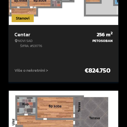
Stanovi
2
Centar
256
m
NOVI SAD
PETOSOBAN
ŠIFRA: #531776
€
824.750
Više o nekretnini >