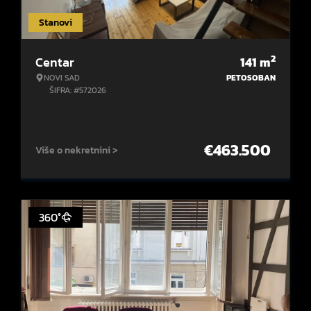
Stanovi
2
Centar
141
m
NOVI SAD
PETOSOBAN
ŠIFRA: #572026
€
463.500
Više o nekretnini >
360°