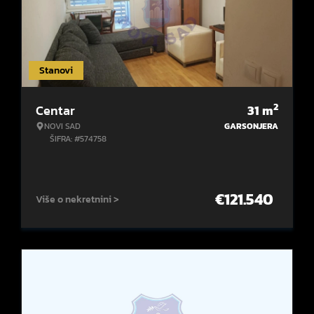
Stanovi
2
Centar
31
m
NOVI SAD
GARSONJERA
ŠIFRA: #574758
€
121.540
Više o nekretnini >