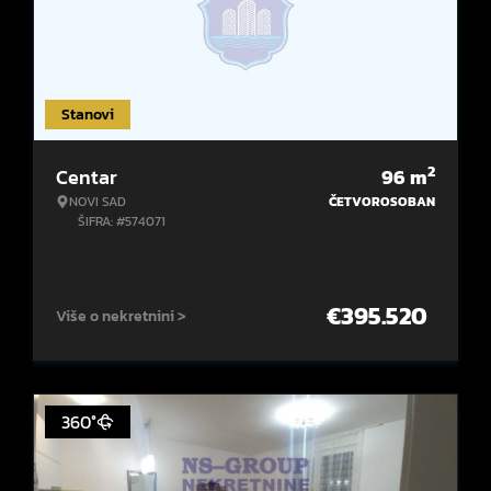
Stanovi
2
Centar
96
m
NOVI SAD
ČETVOROSOBAN
ŠIFRA: #574071
€
395.520
Više o nekretnini >
360°