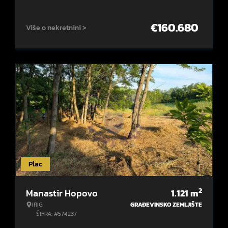
€
160.680
Više o nekretnini >
Plac
2
Manastir Hopovo
1.121
m
IRIG
GRAĐEVINSKO ZEMLJIŠTE
ŠIFRA: #574237