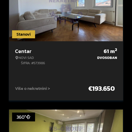
Stanovi
2
Centar
61
m
NOVI SAD
DVOSOBAN
ŠIFRA: #573986
€
193.650
Više o nekretnini >
360°