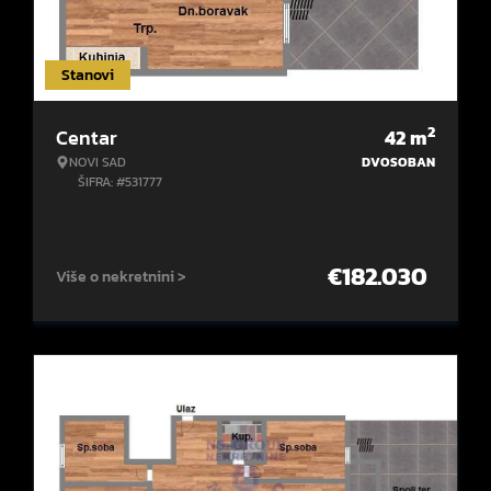
Stanovi
2
Centar
42
m
NOVI SAD
DVOSOBAN
ŠIFRA: #531777
€
182.030
Više o nekretnini >