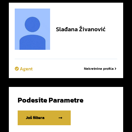
Slađana
Živanović
Agent
Nekretnine profila
Podesite Parametre
Još filtera