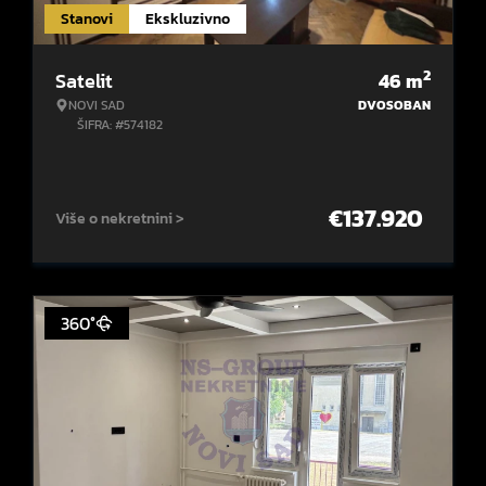
Stanovi
Ekskluzivno
2
Satelit
46
m
NOVI SAD
DVOSOBAN
ŠIFRA: #574182
€
137.920
Više o nekretnini >
360°