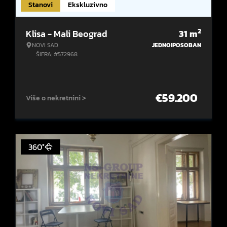
Stanovi
Ekskluzivno
2
Klisa - Mali Beograd
31
m
NOVI SAD
JEDNOIPOSOBAN
ŠIFRA: #572968
€
59.200
Više o nekretnini >
360°