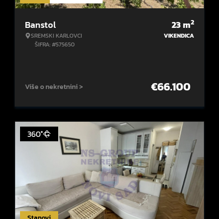
2
Banstol
23
m
SREMSKI KARLOVCI
VIKENDICA
ŠIFRA: #575650
€
66.100
Više o nekretnini >
360°
Stanovi