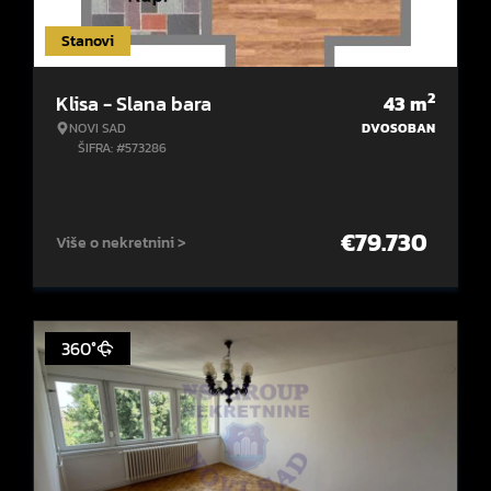
Stanovi
2
Klisa - Slana bara
43
m
NOVI SAD
DVOSOBAN
ŠIFRA: #573286
€
79.730
Više o nekretnini >
360°