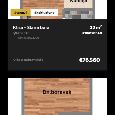
Stanovi
Ekskluzivno
2
Klisa - Slana bara
32
m
NOVI SAD
JEDNOSOBAN
ŠIFRA: #573299
€
76.560
Više o nekretnini >