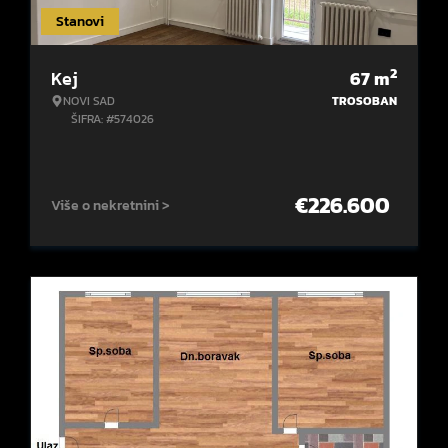
Stanovi
2
Kej
67
m
NOVI SAD
TROSOBAN
ŠIFRA: #574026
€
226.600
Više o nekretnini >