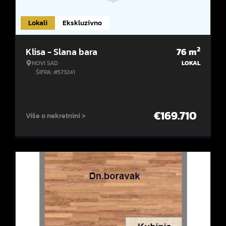
Lokali
Ekskluzivno
2
Klisa - Slana bara
76
m
NOVI SAD
LOKAL
ŠIFRA: #573241
€
169.710
Više o nekretnini >