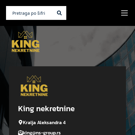
King nekretnine
Kralja Aleksandra 4
king@ns-group.rs