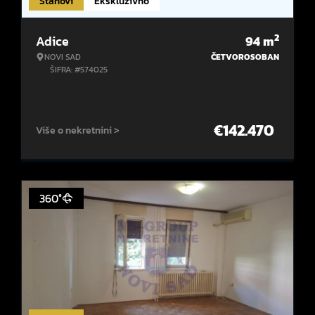
Stanovi
Ekskluzivno
2
Adice
94
m
NOVI SAD
ČETVOROSOBAN
ŠIFRA: #574025
€
142.470
Više o nekretnini >
360°