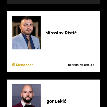
Miroslav
Ristić
Menadžer
Nekretnine profila
Igor
Lekić