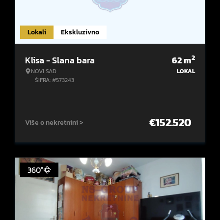
Lokali
Ekskluzivno
2
Klisa - Slana bara
62
m
NOVI SAD
LOKAL
ŠIFRA: #573243
€
152.520
Više o nekretnini >
360°