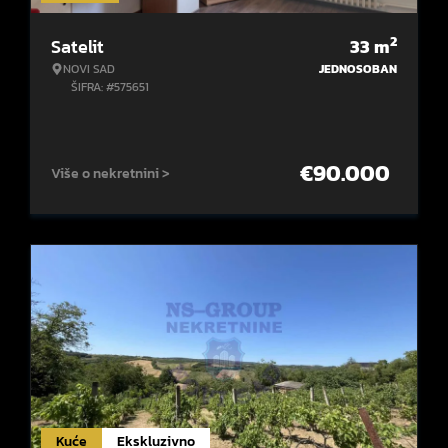
2
Satelit
33
m
NOVI SAD
JEDNOSOBAN
ŠIFRA: #575651
€
90.000
Više o nekretnini >
Kuće
Ekskluzivno