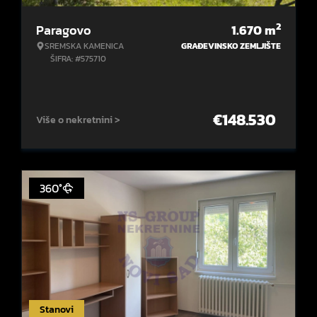
2
Paragovo
1.670
m
SREMSKA KAMENICA
GRAĐEVINSKO ZEMLJIŠTE
ŠIFRA: #575710
€
148.530
Više o nekretnini >
360°
Stanovi