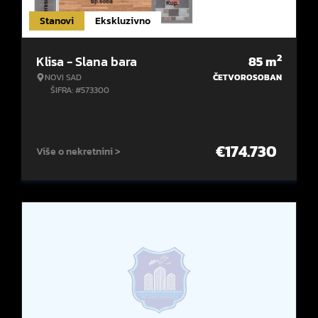
Stanovi
Ekskluzivno
2
Klisa - Slana bara
85
m
NOVI SAD
ČETVOROSOBAN
ŠIFRA: #573300
€
174.730
Više o nekretnini >