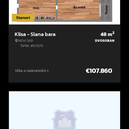
Stanovi
2
Klisa - Slana bara
48
m
NOVI SAD
DVOSOBAN
ŠIFRA: #573275
€
107.860
Više o nekretnini >