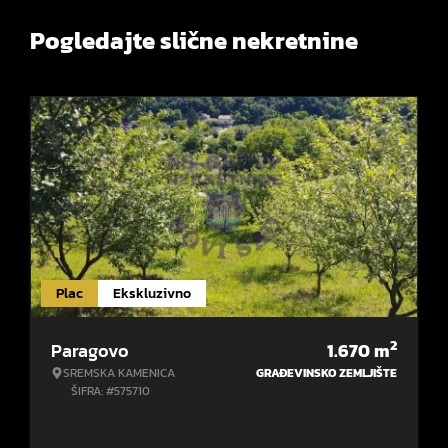
Pogledajte slične nekretnine
Plac
Ekskluzivno
2
Paragovo
1.670
m
SREMSKA KAMENICA
GRAĐEVINSKO ZEMLJIŠTE
ŠIFRA: #575710