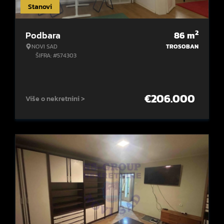
Stanovi
2
Podbara
86
m
NOVI SAD
TROSOBAN
ŠIFRA: #574303
€
206.000
Više o nekretnini >