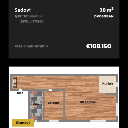
2
Sadovi
38
m
PETROVARADIN
DVOSOBAN
ŠIFRA: #575930
€
108.150
Više o nekretnini >
Stanovi