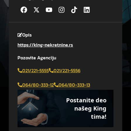
Opis
https://king-nekretnine.rs
Pozovite Agenciju
021/221-5555
021/221-5556
064/80-333-12
064/80-333-13
Postanite deo
našeg King
tima!