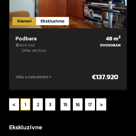
Stanovi
Ekskluzivno
2
Podbara
48
m
NOVI SAD
DVOSOBAN
ŠIFRA: #573245
€
137.920
Više o nekretnini >
<
>
1
2
3
...
15
16
17
Ekskluzivne