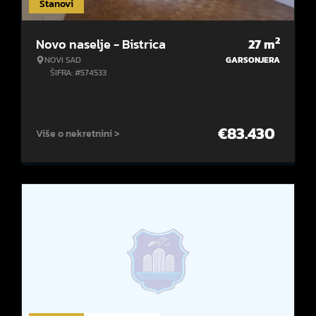
Stanovi
2
Novo naselje - Bistrica
27
m
NOVI SAD
GARSONJERA
ŠIFRA: #574533
€
83.430
Više o nekretnini >