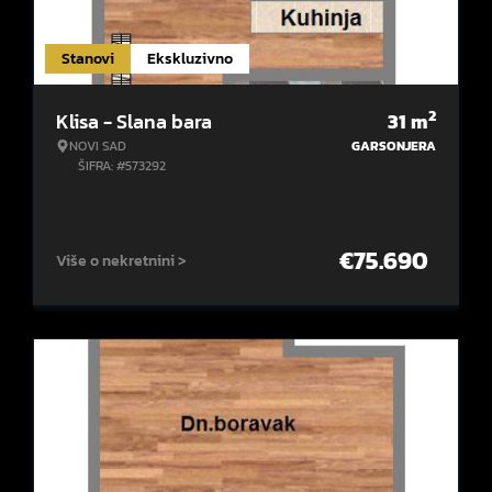
Stanovi
Ekskluzivno
2
Klisa - Slana bara
31
m
NOVI SAD
GARSONJERA
ŠIFRA: #573292
€
75.690
Više o nekretnini >