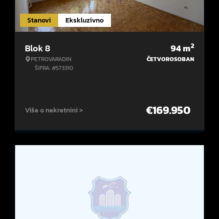
Stanovi
Ekskluzivno
2
Blok 8
94
m
PETROVARADIN
ČETVOROSOBAN
ŠIFRA: #573310
€
169.950
Više o nekretnini >