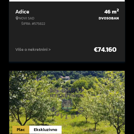
2
Adice
46
m
NOVI SAD
DVOSOBAN
ŠIFRA: #575822
€
74.160
Više o nekretnini >
Plac
Ekskluzivno