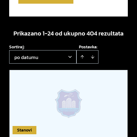
Prikazano 1-24 od ukupno 404 rezultata
Sortiraj
:
Postavka:
po datumu
Stanovi