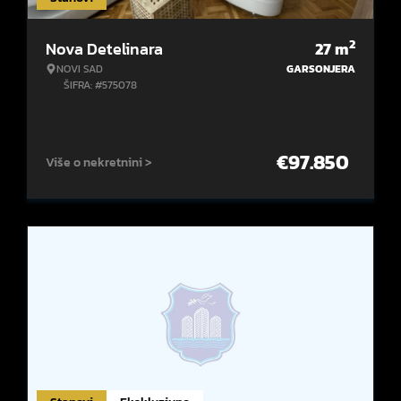
2
Nova Detelinara
27
m
NOVI SAD
GARSONJERA
ŠIFRA: #575078
€
97.850
Više o nekretnini >