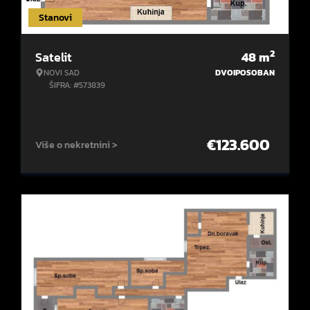
Stanovi
2
Satelit
48
m
NOVI SAD
DVOIPOSOBAN
ŠIFRA: #573839
€
123.600
Više o nekretnini >