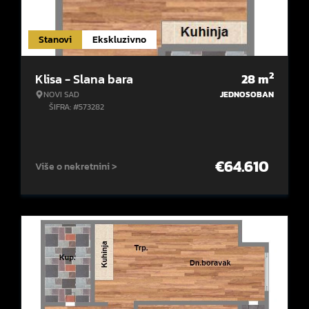
Stanovi
Ekskluzivno
2
Klisa - Slana bara
28
m
NOVI SAD
JEDNOSOBAN
ŠIFRA: #573282
€
64.610
Više o nekretnini >