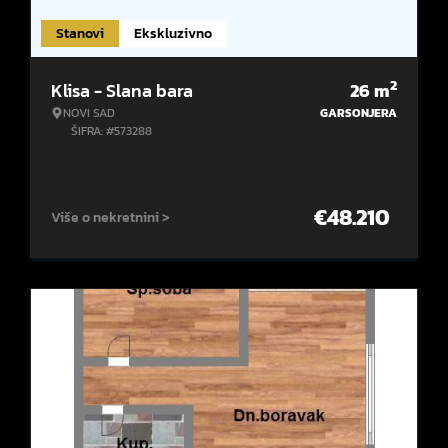
Stanovi
Ekskluzivno
2
Klisa - Slana bara
26
m
NOVI SAD
GARSONJERA
ŠIFRA: #573288
€
48.210
Više o nekretnini >