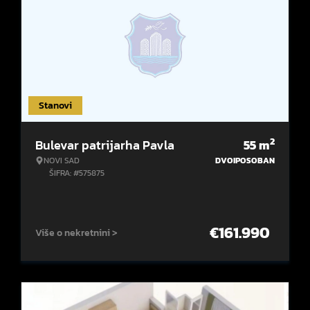
Stanovi
2
Bulevar patrijarha Pavla
55
m
NOVI SAD
DVOIPOSOBAN
ŠIFRA: #575875
€
161.990
Više o nekretnini >