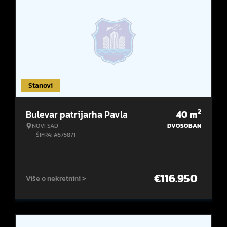
Stanovi
2
Bulevar patrijarha Pavla
40
m
NOVI SAD
DVOSOBAN
ŠIFRA: #575871
€
116.950
Više o nekretnini >