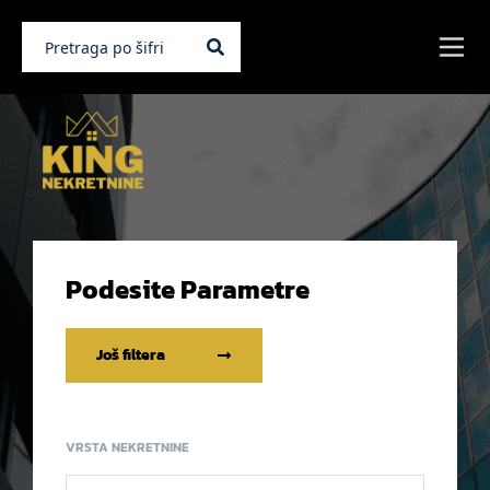
Podesite Parametre
Još filtera
VRSTA NEKRETNINE