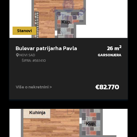
Stanovi
2
Bulevar patrijarha Pavla
26
m
NOVI SAD
GARSONJERA
ŠIFRA: #561410
€
82.770
Više o nekretnini >