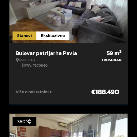
Stanovi
Ekskluzivno
2
Bulevar patrijarha Pavla
59
m
NOVI SAD
TROSOBAN
ŠIFRA: #570640
€
188.490
Više o nekretnini >
360°