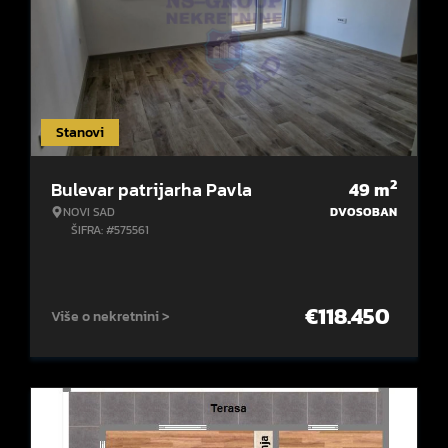
Stanovi
2
Bulevar patrijarha Pavla
49
m
NOVI SAD
DVOSOBAN
ŠIFRA: #575561
€
118.450
Više o nekretnini >