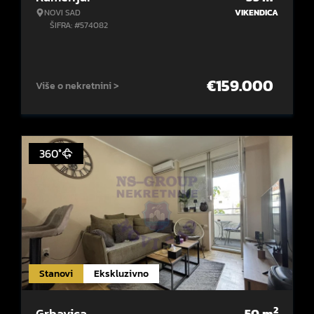
NOVI SAD
VIKENDICA
ŠIFRA: #574082
€
159.000
Više o nekretnini >
360°
Stanovi
Ekskluzivno
2
Grbavica
50
m