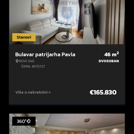
Stanovi
2
Bulevar patrijarha Pavla
46
m
NOVI SAD
DVOSOBAN
ŠIFRA: #575727
€
165.830
Više o nekretnini >
360°