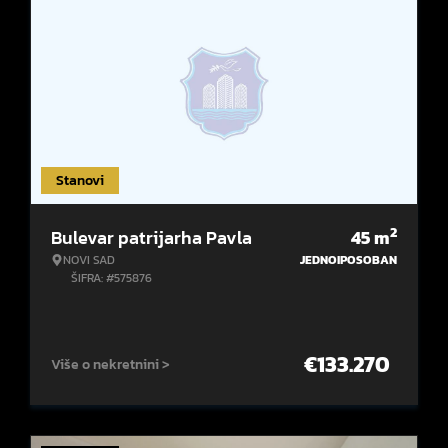
Stanovi
2
Bulevar patrijarha Pavla
45
m
NOVI SAD
JEDNOIPOSOBAN
ŠIFRA: #575876
€
133.270
Više o nekretnini >