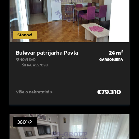
Stanovi
2
Bulevar patrijarha Pavla
24
m
NOVI SAD
GARSONJERA
ŠIFRA: #557098
€
79.310
Više o nekretnini >
360°