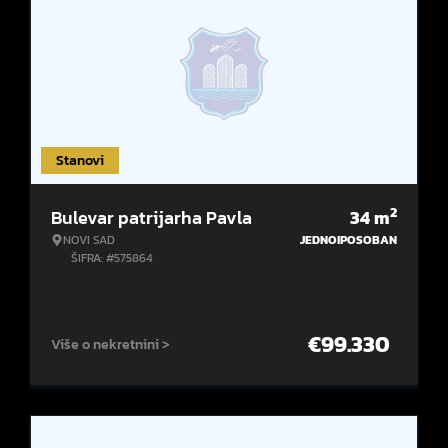
Stanovi
2
Bulevar patrijarha Pavla
34
m
NOVI SAD
JEDNOIPOSOBAN
ŠIFRA: #575864
€
99.330
Više o nekretnini >