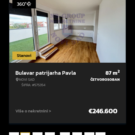
360°
Stanovi
2
Bulevar patrijarha Pavla
87
m
NOVI SAD
ČETVOROSOBAN
ŠIFRA: #575354
€
246.600
Više o nekretnini >