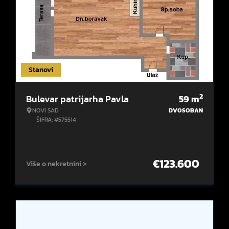
Stanovi
2
Bulevar patrijarha Pavla
59
m
NOVI SAD
DVOSOBAN
ŠIFRA: #575514
€
123.600
Više o nekretnini >