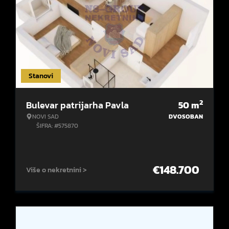
Stanovi
2
Bulevar patrijarha Pavla
50
m
NOVI SAD
DVOSOBAN
ŠIFRA: #575870
€
148.700
Više o nekretnini >