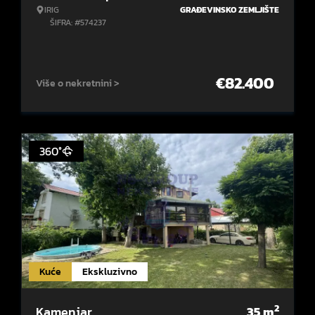
IRIG
GRAĐEVINSKO ZEMLJIŠTE
ŠIFRA: #574237
€
82.400
Više o nekretnini >
360°
Kuće
Ekskluzivno
2
Kamenjar
35
m