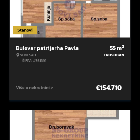
Stanovi
2
Bulevar patrijarha Pavla
55
m
NOVI SAD
TROSOBAN
ŠIFRA: #561391
€
154.710
Više o nekretnini >