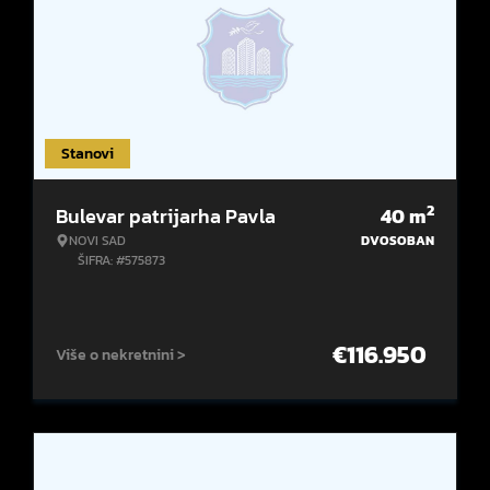
Stanovi
2
Bulevar patrijarha Pavla
40
m
NOVI SAD
DVOSOBAN
ŠIFRA: #575873
€
116.950
Više o nekretnini >