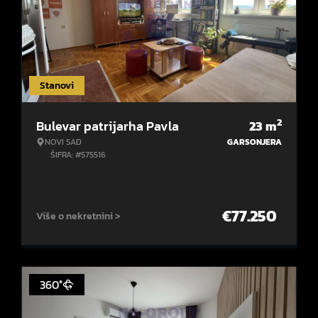
Stanovi
2
Bulevar patrijarha Pavla
23
m
NOVI SAD
GARSONJERA
ŠIFRA: #575516
€
77.250
Više o nekretnini >
360°