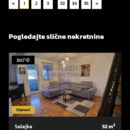
<
>
1
2
3
...
33
34
35
Pogledajte slične nekretnine
360°
Stanovi
2
Salajka
52
m