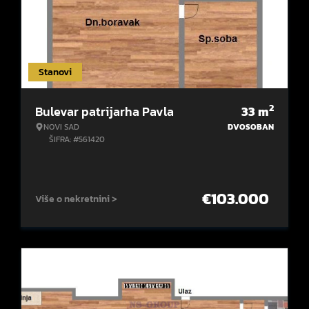
Stanovi
2
Bulevar patrijarha Pavla
33
m
NOVI SAD
DVOSOBAN
ŠIFRA: #561420
€
103.000
Više o nekretnini >