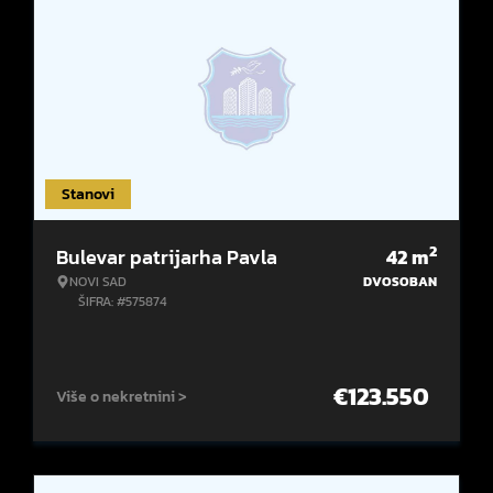
Stanovi
2
Bulevar patrijarha Pavla
42
m
NOVI SAD
DVOSOBAN
ŠIFRA: #575874
€
123.550
Više o nekretnini >