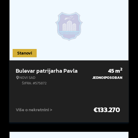
Stanovi
2
Bulevar patrijarha Pavla
45
m
NOVI SAD
JEDNOIPOSOBAN
ŠIFRA: #575872
€
133.270
Više o nekretnini >