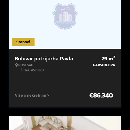
Stanovi
2
Bulevar patrijarha Pavla
29
m
NOVI SAD
GARSONJERA
ŠIFRA: #575867
€
86.340
Više o nekretnini >