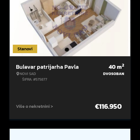
Stanovi
2
Bulevar patrijarha Pavla
40
m
NOVI SAD
DVOSOBAN
ŠIFRA: #575877
€
116.950
Više o nekretnini >