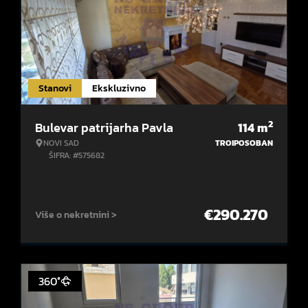
Stanovi
Ekskluzivno
2
Bulevar patrijarha Pavla
114
m
NOVI SAD
TROIPOSOBAN
ŠIFRA: #575682
€
290.270
Više o nekretnini >
360°