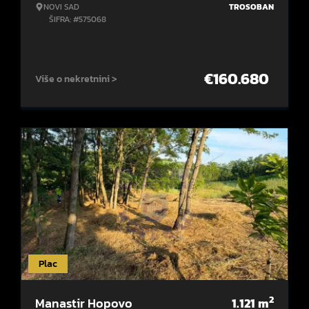
NOVI SAD
TROSOBAN
ŠIFRA: #575068
€
160.680
Više o nekretnini >
Plac
2
Manastir Hopovo
1.121
m