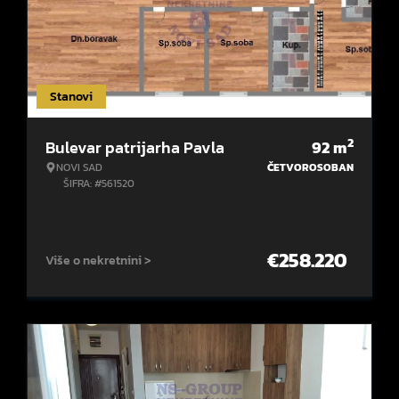
Stanovi
2
Bulevar patrijarha Pavla
92
m
NOVI SAD
ČETVOROSOBAN
ŠIFRA: #561520
€
258.220
Više o nekretnini >