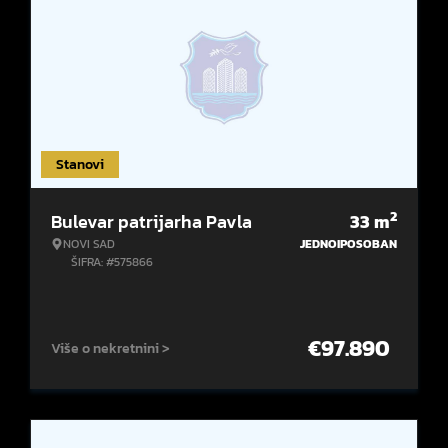
Stanovi
2
Bulevar patrijarha Pavla
33
m
NOVI SAD
JEDNOIPOSOBAN
ŠIFRA: #575866
€
97.890
Više o nekretnini >