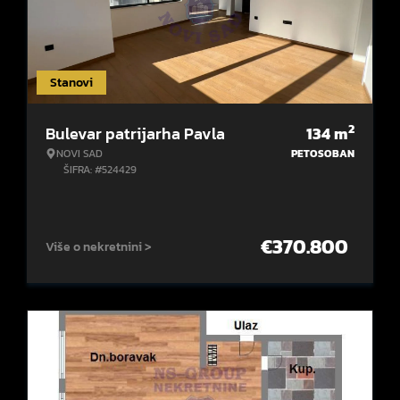
Stanovi
2
Bulevar patrijarha Pavla
134
m
NOVI SAD
PETOSOBAN
ŠIFRA: #524429
€
370.800
Više o nekretnini >