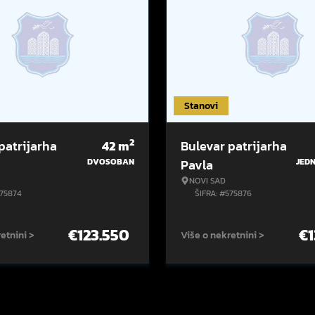
Stanovi
2
patrijarha
42
m
Bulevar patrijarha
DVOSOBAN
Pavla
JED
NOVI SAD
575874
ŠIFRA: #575876
€
123.550
€
etnini >
Više o nekretnini >