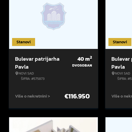
Stanovi
Stanovi
2
Bulevar patrijarha
40
m
Bulevar 
Pavla
DVOSOBAN
Pavla
NOVI SAD
NOVI SAD
ŠIFRA: #575873
ŠIFRA: #
€
116.950
Više o nekretnini >
Više o nekr