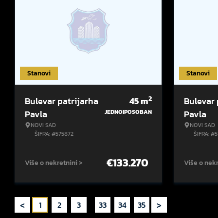
Stanovi
Stanovi
2
Bulevar patrijarha
45
m
Bulevar 
Pavla
JEDNOIPOSOBAN
Pavla
NOVI SAD
NOVI SAD
ŠIFRA: #575872
ŠIFRA: #
€
133.270
Više o nekretnini >
Više o nekr
<
>
1
2
3
...
33
34
35