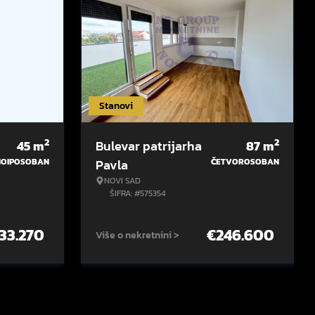
Stanovi
2
2
45
m
Bulevar patrijarha
87
m
NOIPOSOBAN
Pavla
ČETVOROSOBAN
NOVI SAD
ŠIFRA: #575354
133.270
€
246.600
Više o nekretnini >