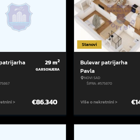
Stanovi
2
patrijarha
29
m
Bulevar patrijarha
GARSONJERA
Pavla
NOVI SAD
575867
ŠIFRA: #575870
€
86.340
€
1
etnini >
Više o nekretnini >