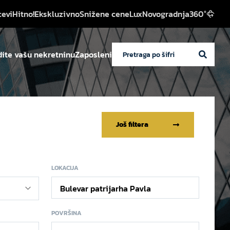
cevi
Hitno!
Ekskluzivno
Snižene cene
Lux
Novogradnja
360°
ite vašu nekretninu
Zaposleni
Još filtera
LOKACIJA
Bulevar patrijarha Pavla
POVRŠINA