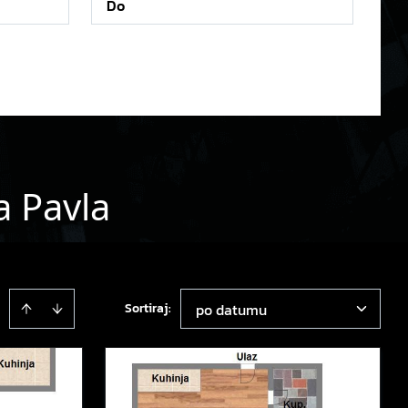
a Pavla
Sortiraj
:
po datumu