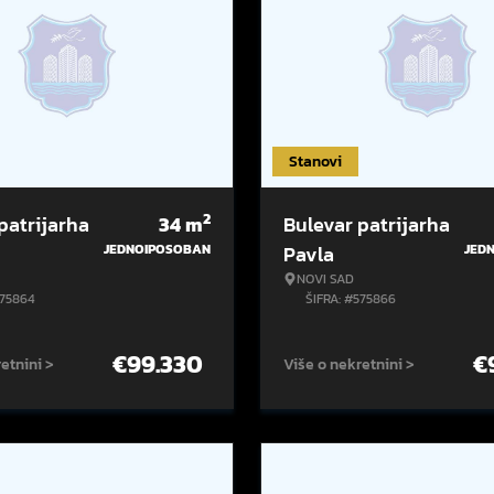
Stanovi
2
patrijarha
34
m
Bulevar patrijarha
JEDNOIPOSOBAN
Pavla
JED
NOVI SAD
575864
ŠIFRA: #575866
€
99.330
€
etnini >
Više o nekretnini >