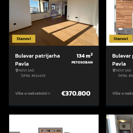
Stanovi
Stanovi
2
Bulevar patrijarha
134
m
Bulevar 
Pavla
PETOSOBAN
Pavla
NOVI SAD
NOVI SAD
ŠIFRA: #524429
ŠIFRA: #5
€
370.800
Više o nekretnini >
Više o nekr