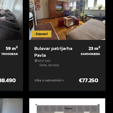
Stanovi
2
2
59
m
Bulevar patrijarha
23
m
TROSOBAN
Pavla
GARSONJERA
NOVI SAD
ŠIFRA: #575516
88.490
€
77.250
Više o nekretnini >