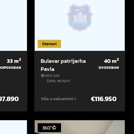
Stanovi
2
2
33
m
Bulevar patrijarha
40
m
NOIPOSOBAN
Pavla
DVOSOBAN
NOVI SAD
ŠIFRA: #575871
97.890
€
116.950
Više o nekretnini >
360°