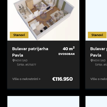
Stanovi
Stanovi
2
Bulevar patrijarha
40
m
Bulevar 
Pavla
DVOSOBAN
Pavla
NOVI SAD
NOVI SAD
ŠIFRA: #575877
ŠIFRA: #
€
116.950
Više o nekretnini >
Više o nekr