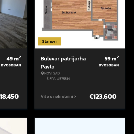
Stanovi
2
2
49
m
Bulevar patrijarha
59
m
DVOSOBAN
Pavla
DVOSOBAN
NOVI SAD
ŠIFRA: #575514
118.450
€
123.600
Više o nekretnini >