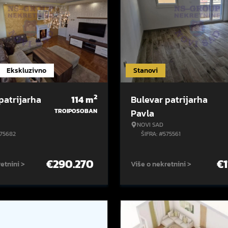
Ekskluzivno
Stanovi
2
patrijarha
114
m
Bulevar patrijarha
TROIPOSOBAN
Pavla
NOVI SAD
575682
ŠIFRA: #575561
€
290.270
€
etnini >
Više o nekretnini >