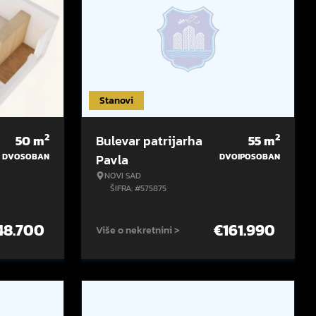
Stanovi
2
2
50
m
Bulevar patrijarha
55
m
DVOSOBAN
Pavla
DVOIPOSOBAN
NOVI SAD
ŠIFRA: #575875
48.700
€
161.990
Više o nekretnini >