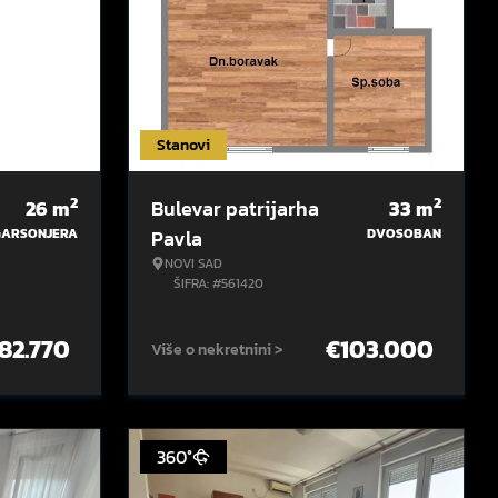
Stanovi
2
2
26
m
Bulevar patrijarha
33
m
GARSONJERA
Pavla
DVOSOBAN
NOVI SAD
ŠIFRA: #561420
82.770
€
103.000
Više o nekretnini >
360°