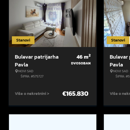
Stanovi
Stanovi
2
Bulevar patrijarha
46
m
Bulevar 
Pavla
DVOSOBAN
Pavla
NOVI SAD
NOVI SAD
ŠIFRA: #575727
ŠIFRA: #
€
165.830
Više o nekretnini >
Više o nekr