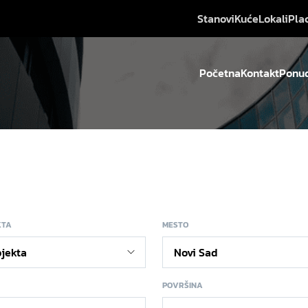
Stanovi
Kuće
Lokali
Pla
Početna
Kontakt
Ponud
KTA
MESTO
POVRŠINA