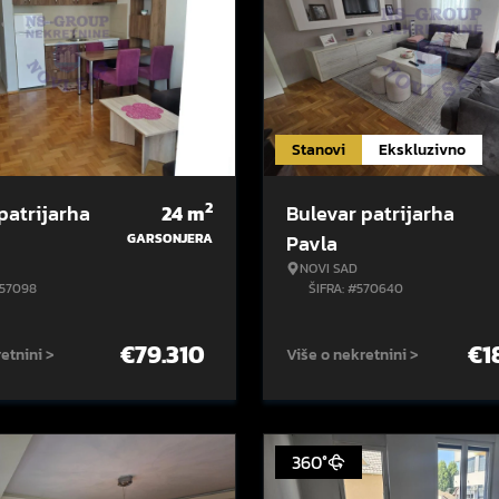
Stanovi
Ekskluzivno
2
patrijarha
24
m
Bulevar patrijarha
GARSONJERA
Pavla
NOVI SAD
557098
ŠIFRA: #570640
€
79.310
€
1
etnini >
Više o nekretnini >
360°