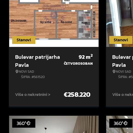
Stanovi
Stanovi
2
Bulevar patrijarha
92
m
Bulevar 
Pavla
ČETVOROSOBAN
Pavla
NOVI SAD
NOVI SAD
ŠIFRA: #561520
ŠIFRA: #
€
258.220
Više o nekretnini >
Više o nekr
360°
360°