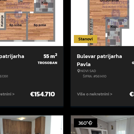
Stanovi
2
patrijarha
55
m
Bulevar patrijarha
TROSOBAN
Pavla
NOVI SAD
61391
ŠIFRA: #561410
€
154.710
€
etnini >
Više o nekretnini >
360°