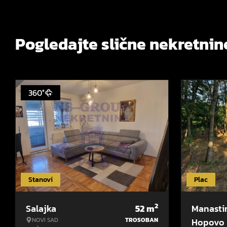
Pogledajte slične nekretnin
360°
Stanovi
Plac
2
Salajka
52
m
Manasti
NOVI SAD
TROSOBAN
Hopovo