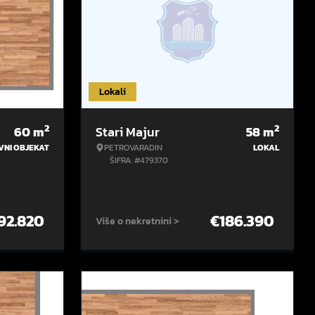
Lokali
2
2
60
m
Stari Majur
58
m
VNI OBJEKAT
PETROVARADIN
LOKAL
ŠIFRA: #479370
92.820
€
186.390
Više o nekretnini >