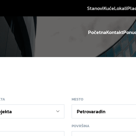
Stanovi
Kuće
Lokali
Pla
Početna
Kontakt
Ponud
KTA
MESTO
POVRŠINA