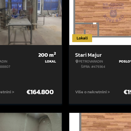
Lokali
2
200
m
Stari Majur
ADIN
LOKAL
PETROVARADIN
POSLO
488807
ŠIFRA: #479364
€
164.800
€
1
etnini >
Više o nekretnini >