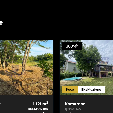
e
360°
Kuće
Ekskluzivno
2
r
1.121
m
Kamenjar
GRAĐEVINSKO
NOVI SAD