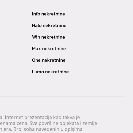
Info nekretnine
Halo nekretnine
Win nekretnine
Max nekretnine
One nekretnine
Lumo nekretnine
. Internet prezentacija kao takva je
menama cena. Sve površine objekata i zemlje
injera. Broj soba navedenih u opisima