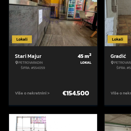
Lokali
Lokali
2
Stari Majur
45
m
Gradić
PETROVARADIN
LOKAL
PETROVAR
ŠIFRA: #554059
ŠIFRA: #
€
154.500
Više o nekretnini >
Više o nekr