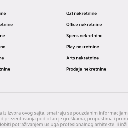
ine
021 nekretnine
etnine
Office nekretnine
ine
Spens nekretnine
ine
Play nekretnine
ne
Arts nekretnine
tnine
Prodaja nekretnine
 a iz izvora ovog sajta, smatraju se pouzdanim informacijama
v vid prezentovanja podložan je greškama, propustima i pro
obiti potraživanjem usluga profesionalnog arhitekte ili inž