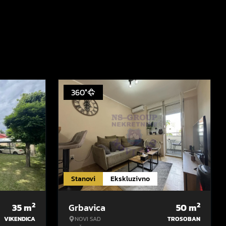
360°
Stanovi
Ekskluzivno
2
2
35
m
Grbavica
50
m
VIKENDICA
NOVI SAD
TROSOBAN