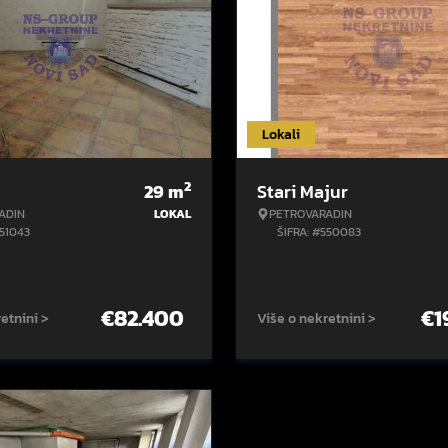
Lokali
2
29
m
Stari Majur
ADIN
LOKAL
PETROVARADIN
551043
ŠIFRA: #550083
€
82.400
€
1
etnini >
Više o nekretnini >