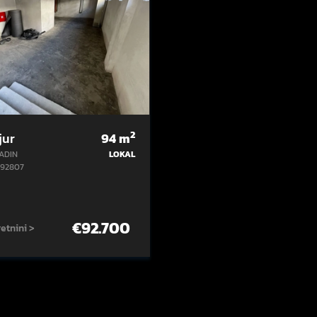
2
jur
94
m
ADIN
LOKAL
492807
€
92.700
etnini >