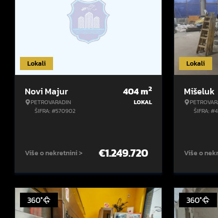
Lokali
Lokali
2
Novi Majur
404
m
Mišeluk
PETROVARADIN
LOKAL
PETROVAR
ŠIFRA: #570902
ŠIFRA: #
€
1.249.720
Više o nekretnini >
Više o nekr
360°
360°