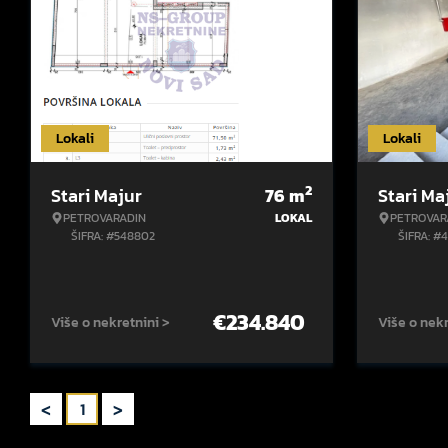
Lokali
Lokali
2
Stari Majur
76
m
Stari Ma
PETROVARADIN
LOKAL
PETROVAR
ŠIFRA: #548802
ŠIFRA: #
€
234.840
Više o nekretnini >
Više o nekr
<
>
1