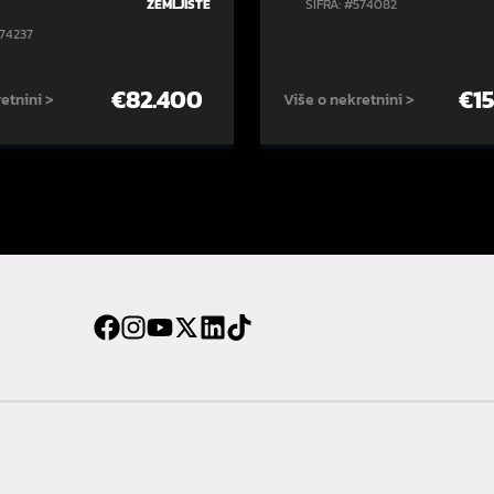
ZEMLJIŠTE
ŠIFRA: #574082
574237
€
82.400
€
1
etnini >
Više o nekretnini >