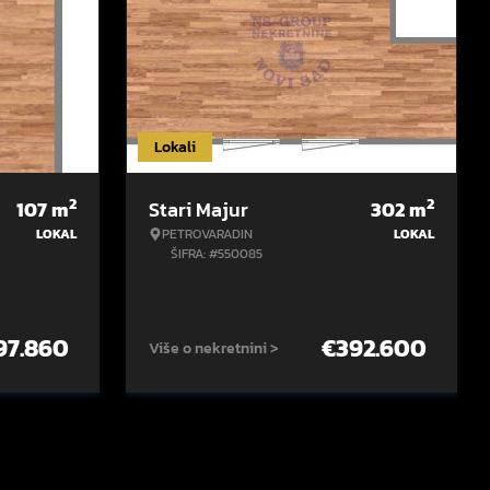
Lokali
2
2
107
m
Stari Majur
302
m
LOKAL
PETROVARADIN
LOKAL
ŠIFRA: #550085
97.860
€
392.600
Više o nekretnini >