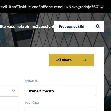
cevi
Hitno!
Ekskluzivno
Snižene cene
Lux
Novogradnja
360°
ite vašu nekretninu
Zaposleni
Još filtera
LOKACIJA
Izaberi mesto
POVRŠINA