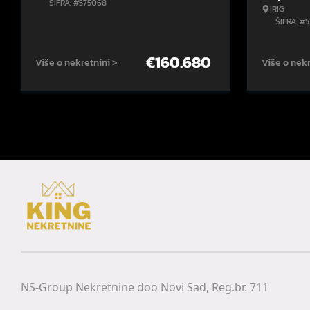
ŠIFRA: #575068
IRIG
ŠIFRA: #
€
160.680
Više o nekretnini >
Više o nekr
NS-Group Nekretnine doo Novi Sad, Reg.br. 711