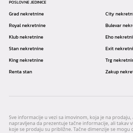
POSLOVNE JEDINICE
Grad nekretnine
City nekretn
Royal nekretnine
Bulevar nekr
Klub nekretnine
Eho nekretn
Stan nekretnine
Exit nekretn
King nekretnine
Trg nekretni
Renta stan
Zakup nekre
Sve informacije u vezi sa imovinom, koja je na prodaju,
napravljena da prezentuje tačne informacije, ali taka
koje se prodaju su približne. Tačne dimenzije se mogu d