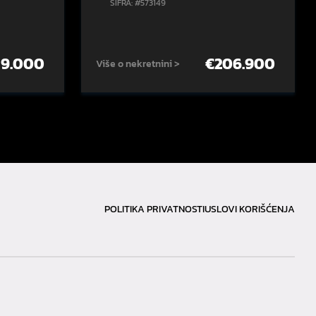
ŠIFRA: #573149
59.000
€
206.900
Više o nekretnini >
POLITIKA PRIVATNOSTI
USLOVI KORIŠĆENJA