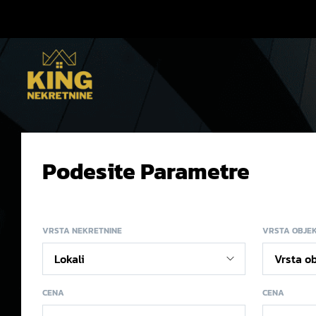
Podesite Parametre
VRSTA NEKRETNINE
VRSTA OBJE
CENA
CENA