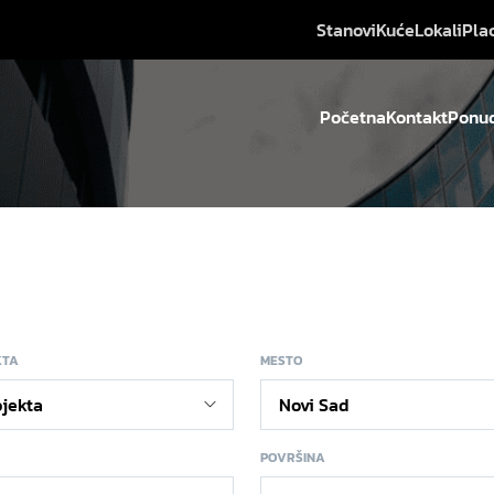
Stanovi
Kuće
Lokali
Pla
Početna
Kontakt
Ponud
KTA
MESTO
POVRŠINA