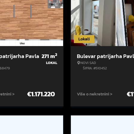
Lokali
2
patrijarha Pavla
271
m
Bulevar patrijarha Pav
LOKAL
NOVI SAD
568479
ŠIFRA: #510452
€
1.171.220
€
1
etnini >
Više o nekretnini >