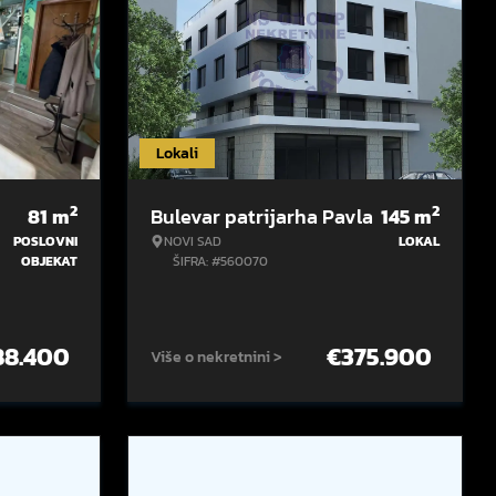
Lokali
2
2
81
m
Bulevar patrijarha Pavla
145
m
POSLOVNI
NOVI SAD
LOKAL
OBJEKAT
ŠIFRA: #560070
88.400
€
375.900
Više o nekretnini >