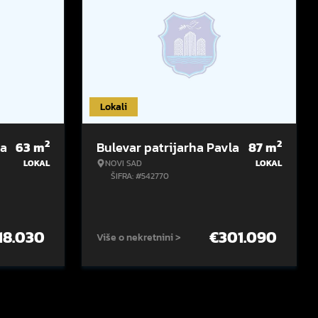
Lokali
2
2
la
63
m
Bulevar patrijarha Pavla
87
m
LOKAL
NOVI SAD
LOKAL
ŠIFRA: #542770
18.030
€
301.090
Više o nekretnini >