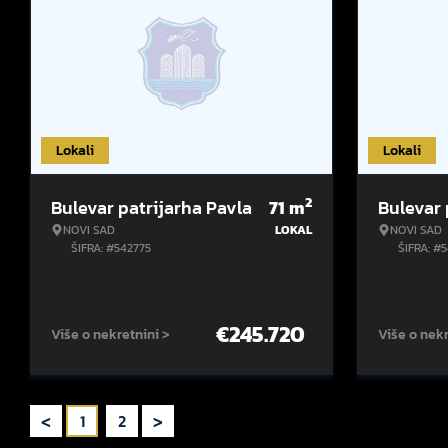
Lokali
Lokali
2
Bulevar patrijarha Pavla
71
m
Bulevar 
NOVI SAD
LOKAL
NOVI SAD
ŠIFRA: #542775
ŠIFRA: #
€
245.720
Više o nekretnini >
Više o nekr
<
>
1
2