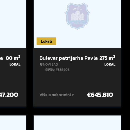
Lokali
2
2
la
80
m
Bulevar patrijarha Pavla
275
m
LOKAL
NOVI SAD
LOKAL
ŠIFRA: #538406
47.200
€
645.810
Više o nekretnini >