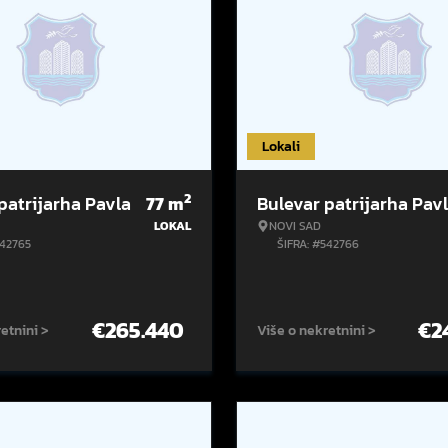
Lokali
2
patrijarha Pavla
77
m
Bulevar patrijarha Pav
LOKAL
NOVI SAD
542765
ŠIFRA: #542766
€
265.440
€
2
etnini >
Više o nekretnini >