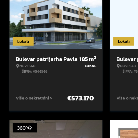
Lokali
Lokali
2
Bulevar patrijarha Pavla
185
m
Bulevar 
NOVI SAD
LOKAL
NOVI SAD
ŠIFRA: #544546
ŠIFRA: #
€
573.170
Više o nekretnini >
Više o nekr
360°