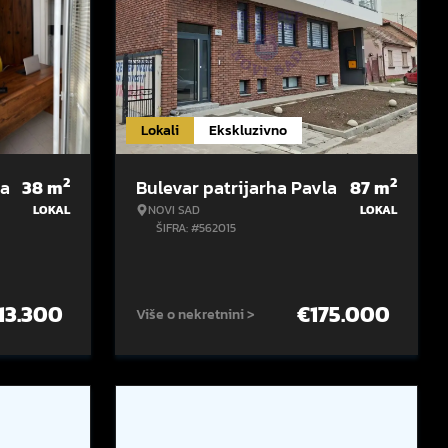
Lokali
Ekskluzivno
2
2
la
38
m
Bulevar patrijarha Pavla
87
m
LOKAL
NOVI SAD
LOKAL
ŠIFRA: #562015
13.300
€
175.000
Više o nekretnini >