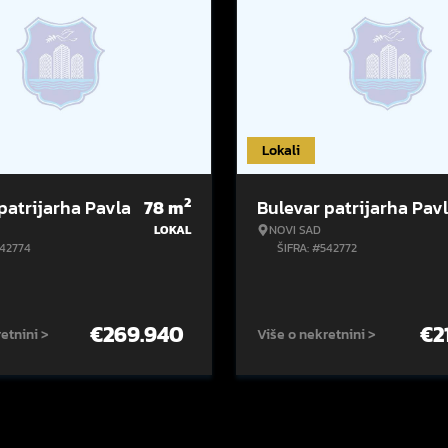
Lokali
2
patrijarha Pavla
78
m
Bulevar patrijarha Pav
LOKAL
NOVI SAD
542774
ŠIFRA: #542772
€
269.940
€
2
etnini >
Više o nekretnini >