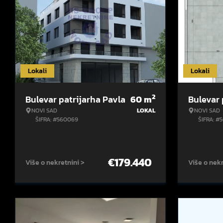
Lokali
Lokali
2
Bulevar patrijarha Pavla
60
m
Bulevar 
NOVI SAD
LOKAL
NOVI SAD
ŠIFRA: #560069
ŠIFRA: #5
€
179.440
Više o nekretnini >
Više o nekr