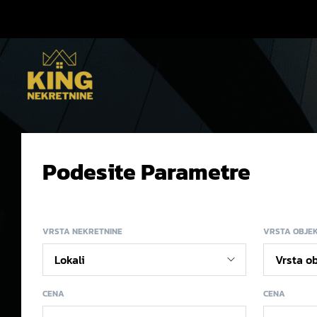
Podesite Parametre
VRSTA NEKRETNINE
VRSTA OBJE
CENA
CENA