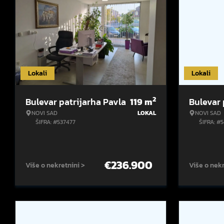
Lokali
Lokali
2
Bulevar patrijarha Pavla
119
m
Bulevar 
NOVI SAD
LOKAL
NOVI SAD
ŠIFRA: #537477
ŠIFRA: #
€
236.900
Više o nekretnini >
Više o nekr