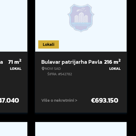
Lokali
2
2
la
71
m
Bulevar patrijarha Pavla
216
m
LOKAL
NOVI SAD
LOKAL
ŠIFRA: #542782
47.040
€
693.150
Više o nekretnini >