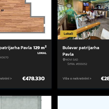
Lokali
2
patrijarha Pavla
129
m
Bulevar patrijarha
LOKAL
Pavla
540670
NOVI SAD
ŠIFRA: #555052
€
478.330
€
2
etnini >
Više o nekretnini >