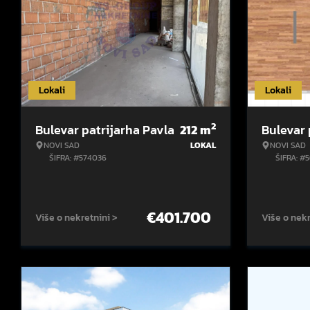
Lokali
Lokali
2
Bulevar patrijarha Pavla
212
m
Bulevar 
NOVI SAD
LOKAL
NOVI SAD
ŠIFRA: #574036
ŠIFRA: #
€
401.700
Više o nekretnini >
Više o nekr