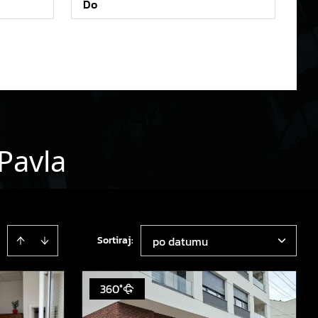
 Pavla
Sortiraj
:
po datumu
360°