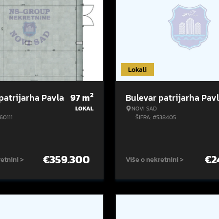
Lokali
2
patrijarha Pavla
97
m
Bulevar patrijarha Pav
LOKAL
NOVI SAD
60111
ŠIFRA: #538405
€
359.300
€
2
etnini >
Više o nekretnini >