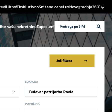
cevi
Hitno!
Ekskluzivno
Snižene cene
Lux
Novogradnja
360°
ite vašu nekretninu
Zaposleni
Još filtera
LOKACIJA
Bulevar patrijarha Pavla
POVRŠINA