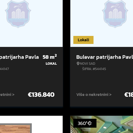
Lokali
2
patrijarha Pavla
58
m
Bulevar patrijarha Pav
LOKAL
NOVI SAD
544147
ŠIFRA: #544145
€
136.840
€
1
etnini >
Više o nekretnini >
360°