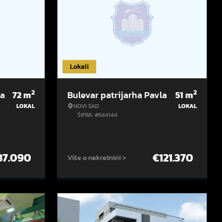
Lokali
2
2
la
72
m
Bulevar patrijarha Pavla
51
m
LOKAL
NOVI SAD
LOKAL
ŠIFRA: #544144
87.090
€
121.370
Više o nekretnini >