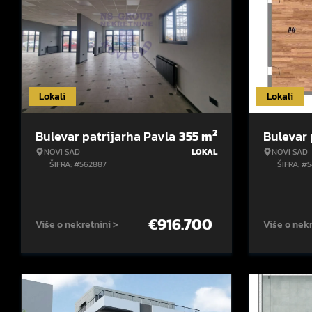
Lokali
Lokali
2
Bulevar patrijarha Pavla
355
m
Bulevar 
NOVI SAD
LOKAL
NOVI SAD
ŠIFRA: #562887
ŠIFRA: #
€
916.700
Više o nekretnini >
Više o nekr