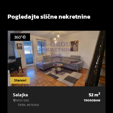
Pogledajte slične nekretnine
360°
Stanovi
2
Salajka
52
m
NOVI SAD
TROSOBAN
ŠIFRA: #575068