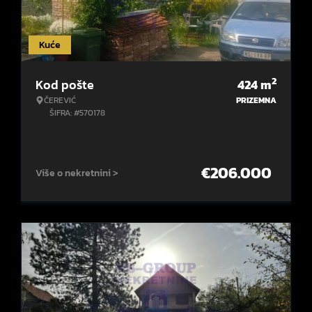
Kuće
2
Kod pošte
424
m
ČEREVIĆ
PRIZEMNA
ŠIFRA: #570178
€
206.000
Više o nekretnini >