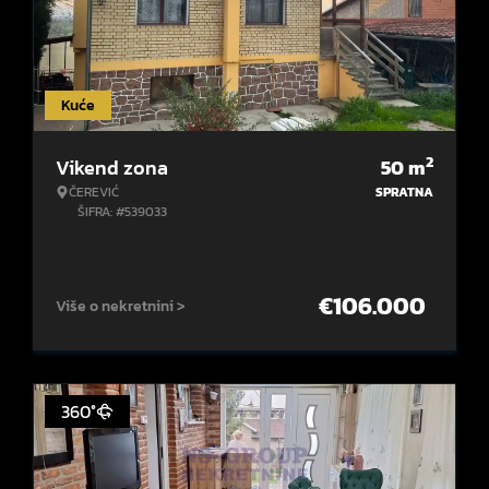
Kuće
2
Vikend zona
50
m
ČEREVIĆ
SPRATNA
ŠIFRA: #539033
€
106.000
Više o nekretnini >
360°