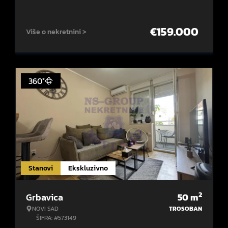
€
159.000
Više o nekretnini >
360°
Stanovi
Ekskluzivno
2
Grbavica
50
m
NOVI SAD
TROSOBAN
ŠIFRA: #573149