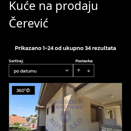
Kuće na prodaju
Čerević
Prikazano 1-24 od ukupno 34 rezultata
Sortiraj
:
Postavka:
po datumu
360°