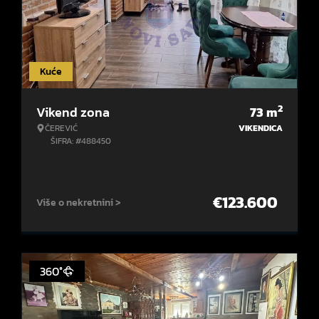
Kuće
2
Vikend zona
73
m
ČEREVIĆ
VIKENDICA
ŠIFRA: #488450
€
123.600
Više o nekretnini >
360°