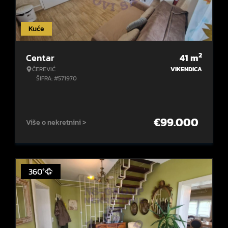
Kuće
2
Centar
41
m
ČEREVIĆ
VIKENDICA
ŠIFRA: #571970
€
99.000
Više o nekretnini >
360°