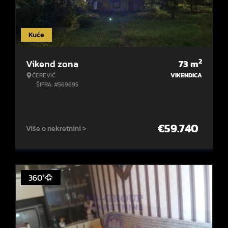
Kuće
2
Vikend zona
73
m
ČEREVIĆ
VIKENDICA
ŠIFRA: #569695
€
59.740
Više o nekretnini >
360°