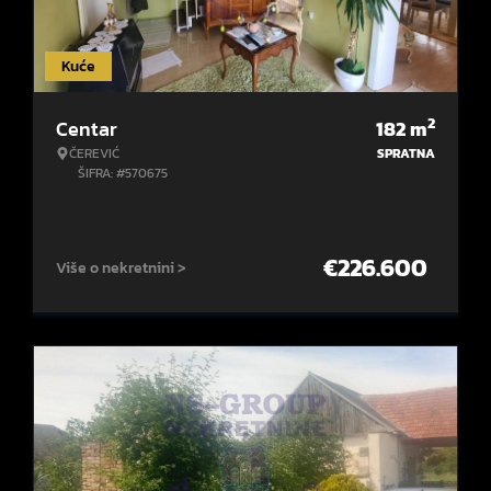
Kuće
2
Centar
182
m
ČEREVIĆ
SPRATNA
ŠIFRA: #570675
€
226.600
Više o nekretnini >