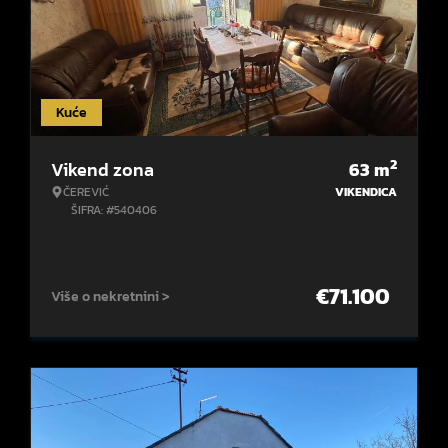
Kuće
2
Vikend zona
63
m
ČEREVIĆ
VIKENDICA
ŠIFRA: #540406
€
71.100
Više o nekretnini >