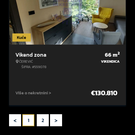
Kuće
2
Vikend zona
66
m
ČEREVIĆ
VIKENDICA
ŠIFRA: #559078
€
130.810
Više o nekretnini >
<
>
1
2