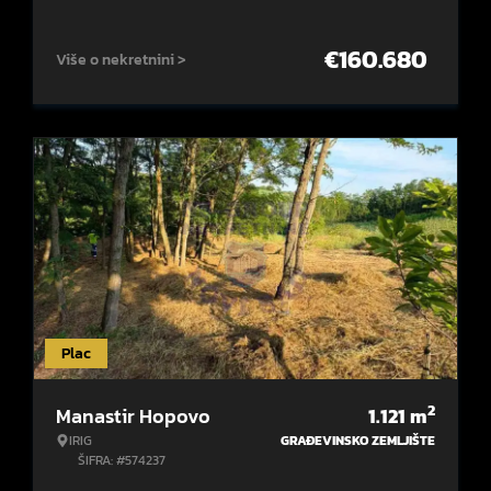
€
160.680
Više o nekretnini >
Plac
2
Manastir Hopovo
1.121
m
IRIG
GRAĐEVINSKO ZEMLJIŠTE
ŠIFRA: #574237