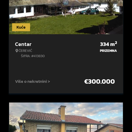
Kuće
2
Centar
334
m
ČEREVIĆ
PRIZEMNA
ŠIFRA: #413830
€
300.000
Više o nekretnini >