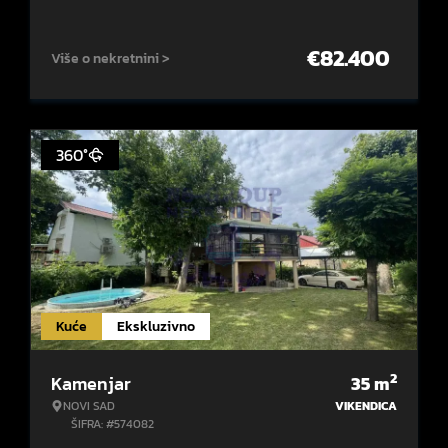
€
82.400
Više o nekretnini >
360°
Kuće
Ekskluzivno
2
Kamenjar
35
m
NOVI SAD
VIKENDICA
ŠIFRA: #574082