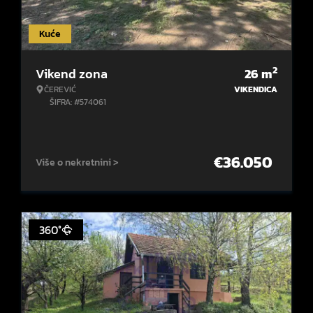
Kuće
2
Vikend zona
26
m
ČEREVIĆ
VIKENDICA
ŠIFRA: #574061
€
36.050
Više o nekretnini >
360°