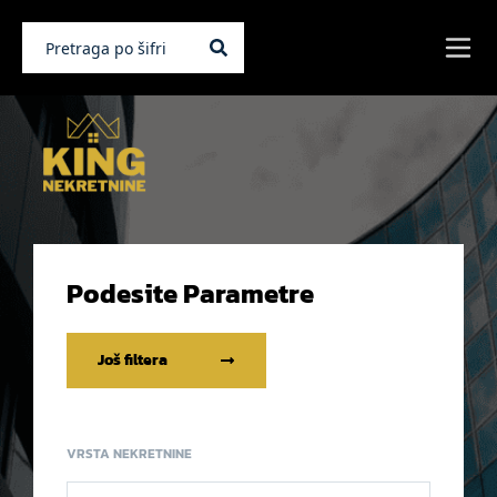
Podesite Parametre
Još filtera
VRSTA NEKRETNINE