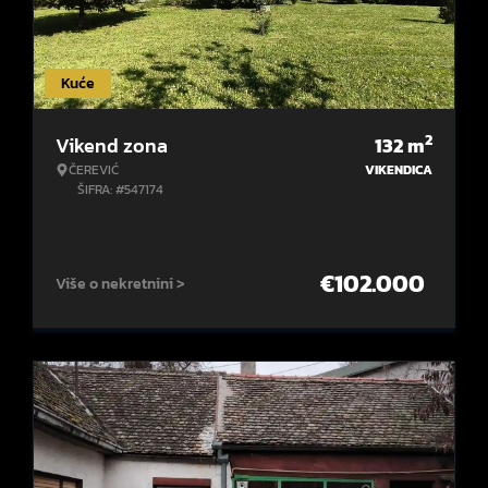
Kuće
2
Vikend zona
132
m
ČEREVIĆ
VIKENDICA
ŠIFRA: #547174
€
102.000
Više o nekretnini >