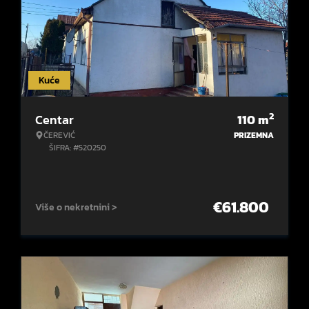
Kuće
2
Centar
110
m
ČEREVIĆ
PRIZEMNA
ŠIFRA: #520250
€
61.800
Više o nekretnini >