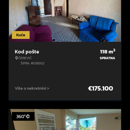
Kuće
2
Kod pošte
118
m
ČEREVIĆ
SPRATNA
ŠIFRA: #538502
€
175.100
Više o nekretnini >
360°