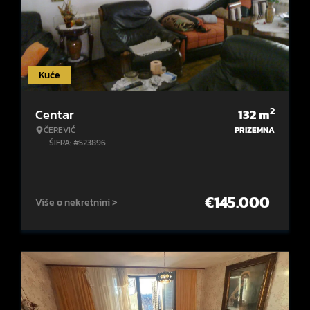
Kuće
2
Centar
132
m
ČEREVIĆ
PRIZEMNA
ŠIFRA: #523896
€
145.000
Više o nekretnini >