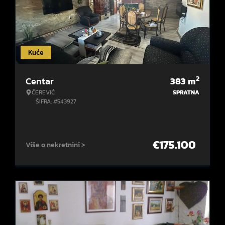
Kuće
2
Centar
383
m
ČEREVIĆ
SPRATNA
ŠIFRA: #543927
€
175.100
Više o nekretnini >