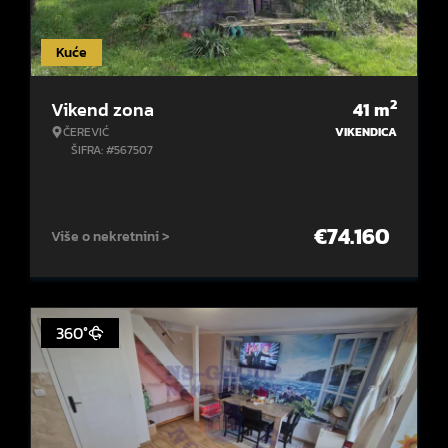
Kuće
2
Vikend zona
41
m
ČEREVIĆ
VIKENDICA
ŠIFRA: #567507
€
74.160
Više o nekretnini >
360°