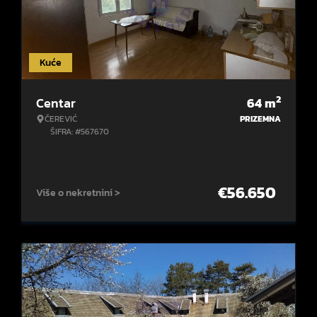
Kuće
2
Centar
64
m
ČEREVIĆ
PRIZEMNA
ŠIFRA: #567670
€
56.650
Više o nekretnini >