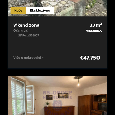
Kuće
Ekskluzivno
2
Vikend zona
33
m
ČEREVIĆ
VIKENDICA
ŠIFRA: #574927
€
47.750
Više o nekretnini >