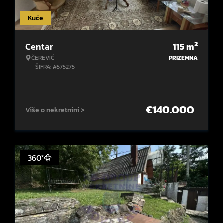
Kuće
2
Centar
115
m
ČEREVIĆ
PRIZEMNA
ŠIFRA: #575275
€
140.000
Više o nekretnini >
360°