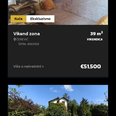
Kuće
Ekskluzivno
2
Vikend zona
39
m
ČEREVIĆ
VIKENDICA
ŠIFRA: #569158
€
51.500
Više o nekretnini >