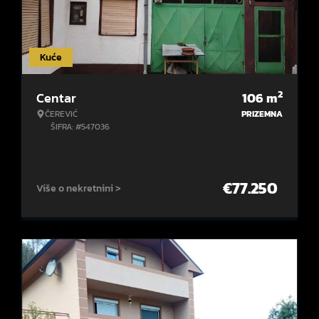
Kuće
2
Centar
106
m
ČEREVIĆ
PRIZEMNA
ŠIFRA: #547036
€
77.250
Više o nekretnini >