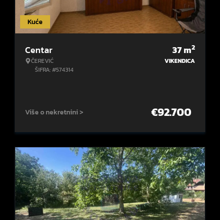
Kuće
2
Centar
37
m
ČEREVIĆ
VIKENDICA
ŠIFRA: #574314
€
92.700
Više o nekretnini >