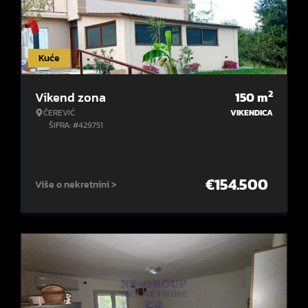
Kuće
2
Vikend zona
150
m
ČEREVIĆ
VIKENDICA
ŠIFRA: #429751
€
154.500
Više o nekretnini >