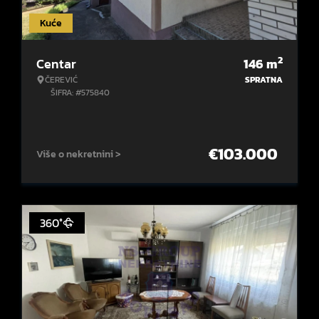
Kuće
2
Centar
146
m
ČEREVIĆ
SPRATNA
ŠIFRA: #575840
€
103.000
Više o nekretnini >
360°