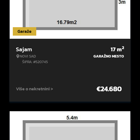
Garaže
2
Sajam
17
m
NOVI SAD
GARAŽNO MESTO
ŠIFRA: #520745
€
24.680
Više o nekretnini >