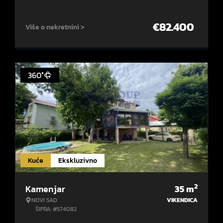
€
82.400
Više o nekretnini >
360°
Kuće
Ekskluzivno
2
Kamenjar
35
m
NOVI SAD
VIKENDICA
ŠIFRA: #574082