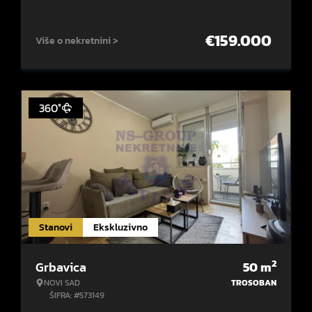
€
159.000
Više o nekretnini >
360°
Stanovi
Ekskluzivno
2
Grbavica
50
m
NOVI SAD
TROSOBAN
ŠIFRA: #573149