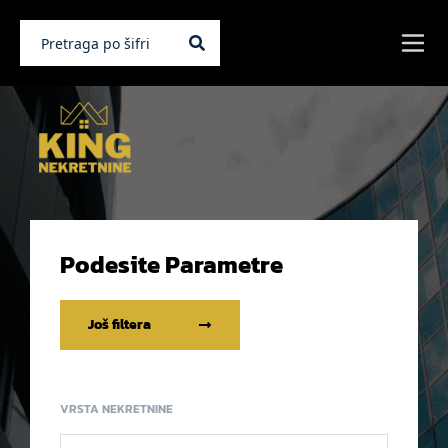
Podesite Parametre
Još filtera
VRSTA NEKRETNINE