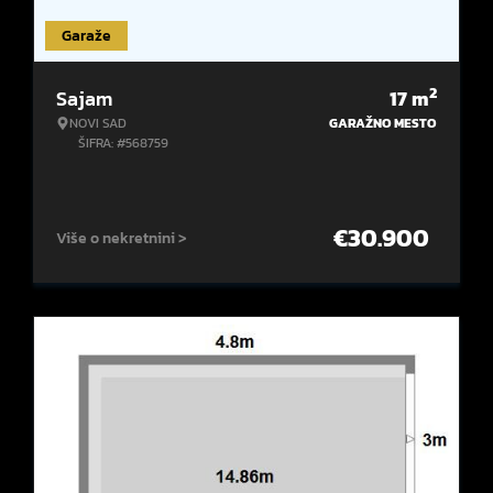
Garaže
2
Sajam
17
m
NOVI SAD
GARAŽNO MESTO
ŠIFRA: #568759
€
30.900
Više o nekretnini >