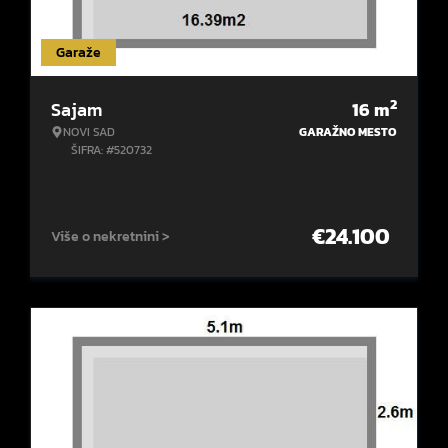
Garaže
2
Sajam
16
m
NOVI SAD
GARAŽNO MESTO
ŠIFRA: #520732
€
24.100
Više o nekretnini >