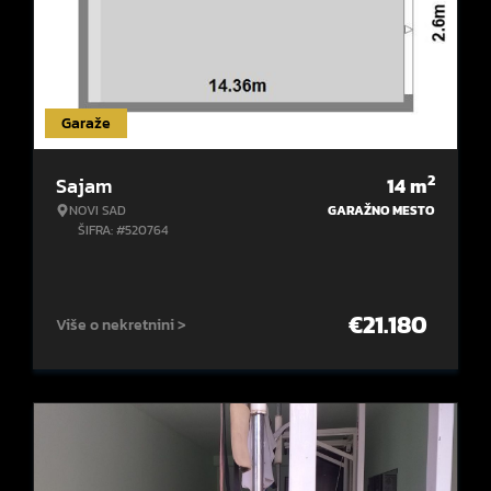
Garaže
2
Sajam
14
m
NOVI SAD
GARAŽNO MESTO
ŠIFRA: #520764
€
21.180
Više o nekretnini >