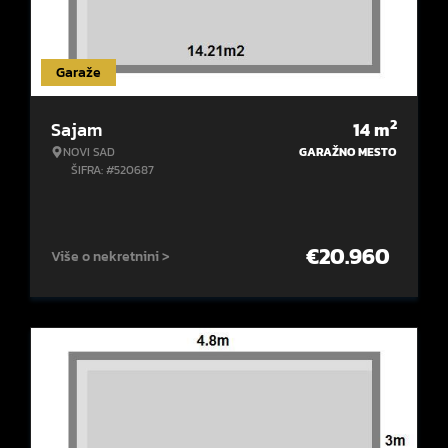
Garaže
2
Sajam
14
m
NOVI SAD
GARAŽNO MESTO
ŠIFRA: #520687
€
20.960
Više o nekretnini >