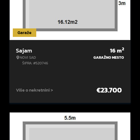
Garaže
2
Sajam
16
m
NOVI SAD
GARAŽNO MESTO
ŠIFRA: #520746
€
23.700
Više o nekretnini >