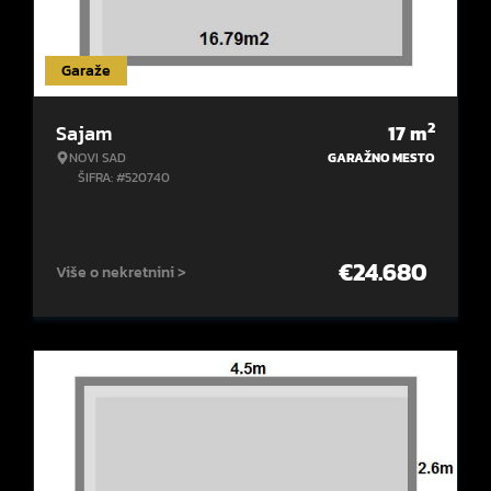
Garaže
2
Sajam
17
m
NOVI SAD
GARAŽNO MESTO
ŠIFRA: #520740
€
24.680
Više o nekretnini >