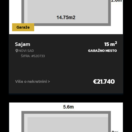
Garaže
2
Sajam
15
m
NOVI SAD
GARAŽNO MESTO
ŠIFRA: #520733
€
21.740
Više o nekretnini >