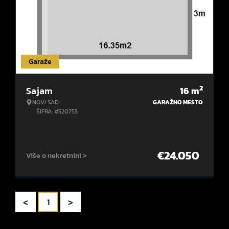
Garaže
2
Sajam
16
m
NOVI SAD
GARAŽNO MESTO
ŠIFRA: #520755
€
24.050
Više o nekretnini >
<
>
1