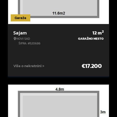
Garaže
2
Sajam
12
m
NOVI SAD
GARAŽNO MESTO
ŠIFRA: #520686
€
17.200
Više o nekretnini >