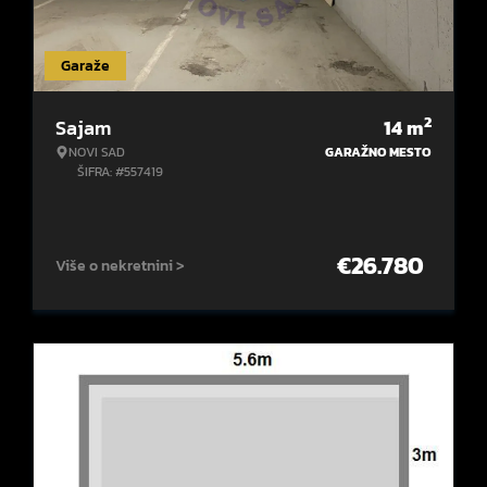
Garaže
2
Sajam
14
m
NOVI SAD
GARAŽNO MESTO
ŠIFRA: #557419
€
26.780
Više o nekretnini >