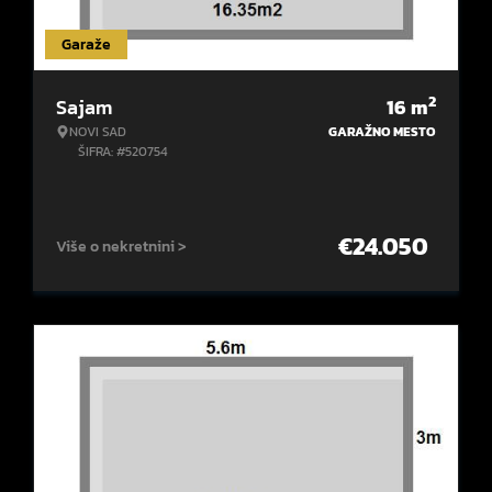
Garaže
2
Sajam
16
m
NOVI SAD
GARAŽNO MESTO
ŠIFRA: #520754
€
24.050
Više o nekretnini >