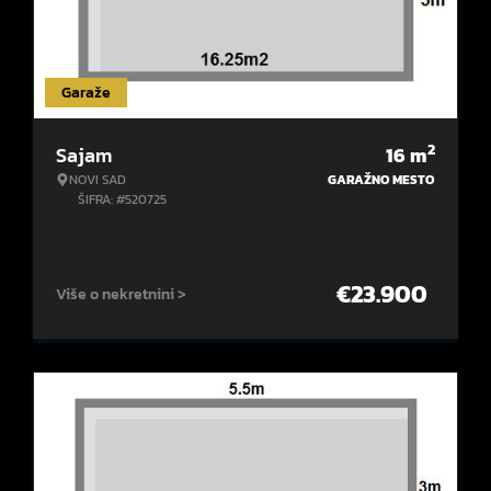
Garaže
2
Sajam
16
m
NOVI SAD
GARAŽNO MESTO
ŠIFRA: #520725
€
23.900
Više o nekretnini >