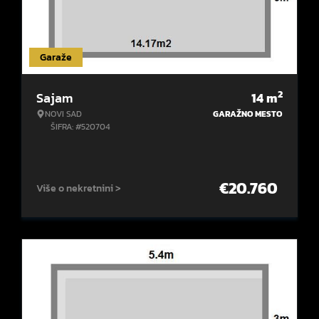
Garaže
2
Sajam
14
m
NOVI SAD
GARAŽNO MESTO
ŠIFRA: #520704
€
20.760
Više o nekretnini >