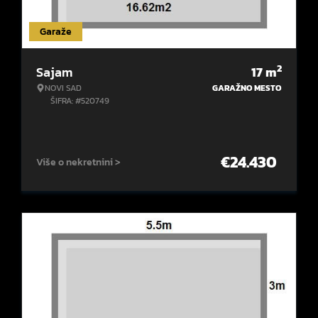
Garaže
2
Sajam
17
m
NOVI SAD
GARAŽNO MESTO
ŠIFRA: #520749
€
24.430
Više o nekretnini >