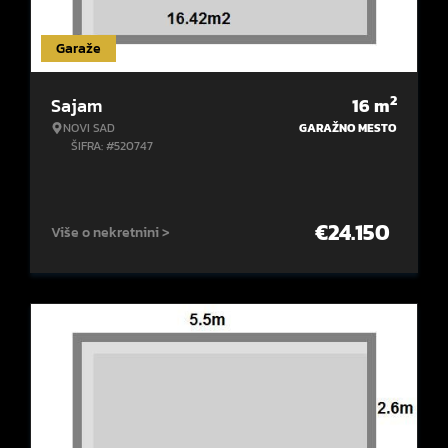
Garaže
2
Sajam
16
m
NOVI SAD
GARAŽNO MESTO
ŠIFRA: #520747
€
24.150
Više o nekretnini >