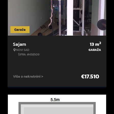
Garaže
2
Sajam
13
m
NOVI SAD
GARAŽA
ŠIFRA: #458509
€
17.510
Više o nekretnini >