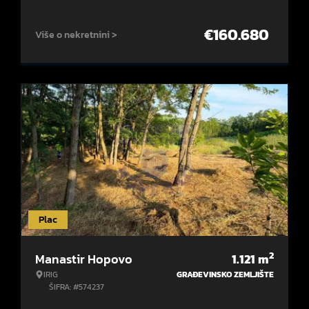
€
160.680
Više o nekretnini >
Plac
2
Manastir Hopovo
1.121
m
IRIG
GRAĐEVINSKO ZEMLJIŠTE
ŠIFRA: #574237