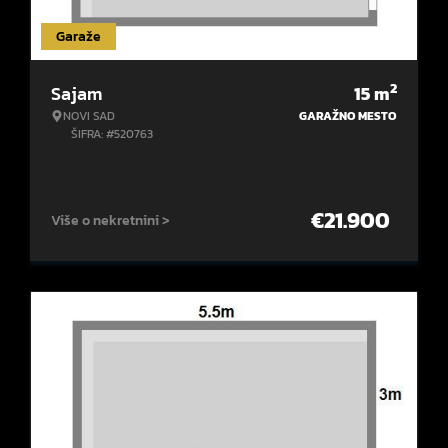
Garaže
2
Sajam
15
m
NOVI SAD
GARAŽNO MESTO
ŠIFRA: #520763
€
21.900
Više o nekretnini >