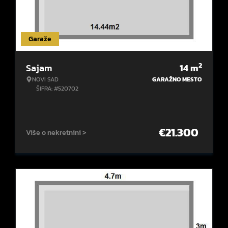
Garaže
2
Sajam
14
m
NOVI SAD
GARAŽNO MESTO
ŠIFRA: #520702
€
21.300
Više o nekretnini >