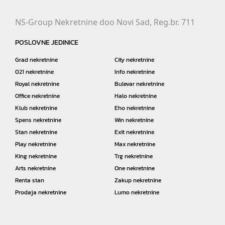
NS-Group Nekretnine doo Novi Sad, Reg.br. 711
POSLOVNE JEDINICE
Grad nekretnine
City nekretnine
021 nekretnine
Info nekretnine
Royal nekretnine
Bulevar nekretnine
Office nekretnine
Halo nekretnine
Klub nekretnine
Eho nekretnine
Spens nekretnine
Win nekretnine
Stan nekretnine
Exit nekretnine
Play nekretnine
Max nekretnine
King nekretnine
Trg nekretnine
Arts nekretnine
One nekretnine
Renta stan
Zakup nekretnine
Prodaja nekretnine
Lumo nekretnine