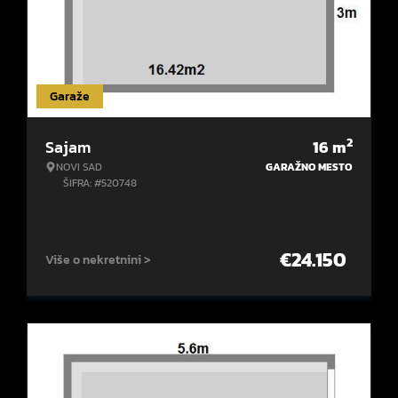
Garaže
2
Sajam
16
m
NOVI SAD
GARAŽNO MESTO
ŠIFRA: #520748
€
24.150
Više o nekretnini >