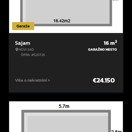
Garaže
2
Sajam
16
m
NOVI SAD
GARAŽNO MESTO
ŠIFRA: #520726
€
24.150
Više o nekretnini >