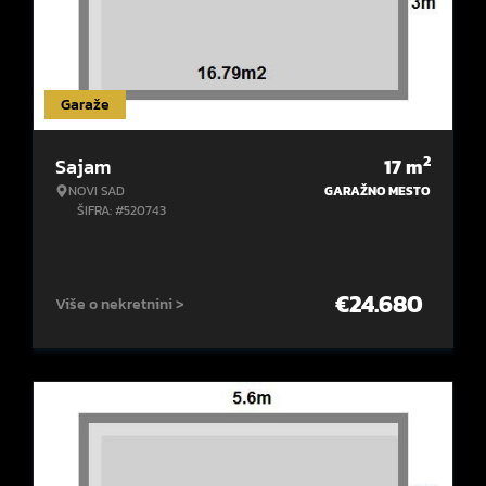
Garaže
2
Sajam
17
m
NOVI SAD
GARAŽNO MESTO
ŠIFRA: #520743
€
24.680
Više o nekretnini >