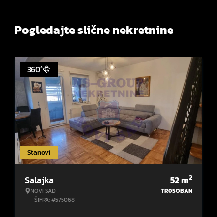
Pogledajte slične nekretnine
360°
Stanovi
2
Salajka
52
m
NOVI SAD
TROSOBAN
ŠIFRA: #575068