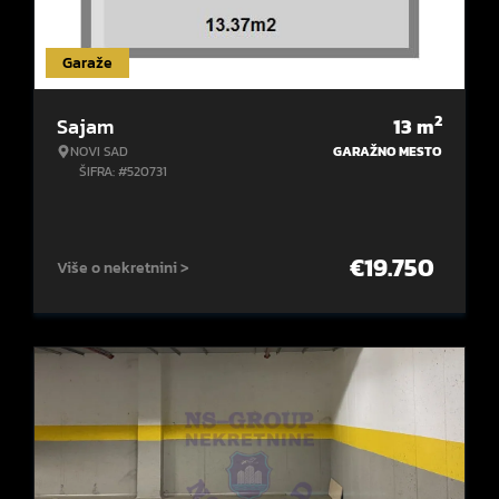
Garaže
2
Sajam
13
m
NOVI SAD
GARAŽNO MESTO
ŠIFRA: #520731
€
19.750
Više o nekretnini >