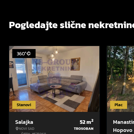
Pogledajte slične nekretnin
360°
Stanovi
Plac
2
Salajka
52
m
Manasti
NOVI SAD
TROSOBAN
Hopovo