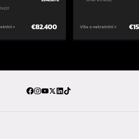
ZEMLJIŠTE
ŠIFRA: #574082
574237
€
82.400
€
1
etnini >
Više o nekretnini >