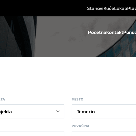
Stanovi
Kuće
Lokali
Pla
Početna
Kontakt
Ponud
KTA
MESTO
POVRŠINA