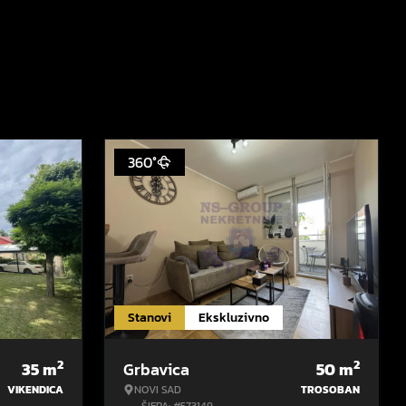
360°
Stanovi
Ekskluzivno
2
2
35
m
Grbavica
50
m
VIKENDICA
NOVI SAD
TROSOBAN