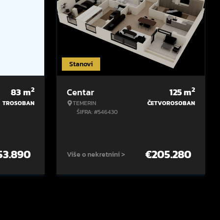
Stanovi
2
2
83
m
Centar
125
m
TROSOBAN
TEMERIN
ČETVOROSOBAN
ŠIFRA: #546430
53.890
€
205.280
Više o nekretnini >