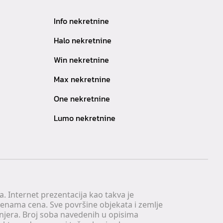
Info nekretnine
Halo nekretnine
Win nekretnine
Max nekretnine
One nekretnine
Lumo nekretnine
. Internet prezentacija kao takva je
menama cena. Sve površine objekata i zemlje
injera. Broj soba navedenih u opisima