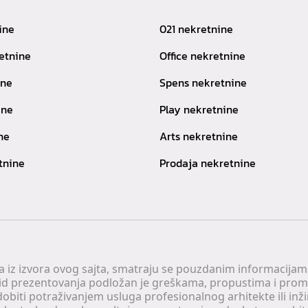
ine
021 nekretnine
etnine
Office nekretnine
ine
Spens nekretnine
ine
Play nekretnine
ne
Arts nekretnine
tnine
Prodaja nekretnine
 a iz izvora ovog sajta, smatraju se pouzdanim informacijama
v vid prezentovanja podložan je greškama, propustima i pro
obiti potraživanjem usluga profesionalnog arhitekte ili inž