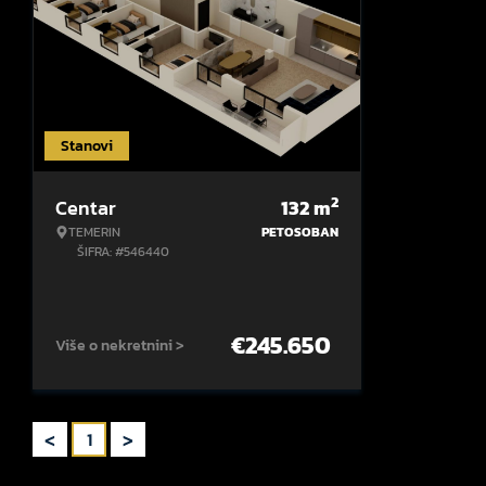
Stanovi
2
Centar
132
m
TEMERIN
PETOSOBAN
ŠIFRA: #546440
€
245.650
Više o nekretnini >
<
>
1