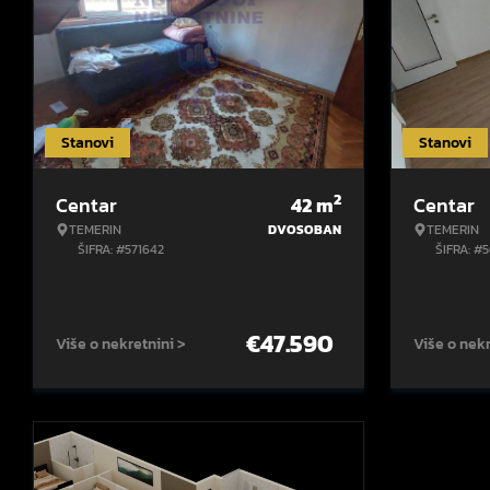
Stanovi
Stanovi
2
Centar
42
m
Centar
TEMERIN
DVOSOBAN
TEMERIN
ŠIFRA: #571642
ŠIFRA: #
€
47.590
Više o nekretnini >
Više o nekr