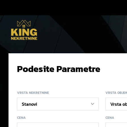
Podesite Parametre
VRSTA NEKRETNINE
VRSTA OBJE
CENA
CENA