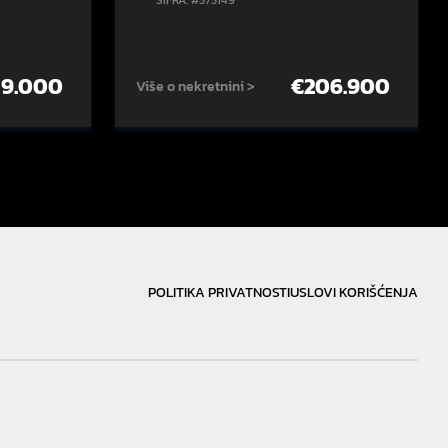
ŠIFRA: #573149
59.000
€
206.900
Više o nekretnini >
POLITIKA PRIVATNOSTI
USLOVI KORIŠĆENJA