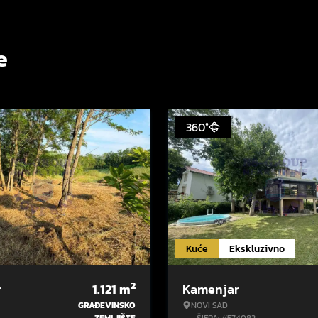
e
360°
Kuće
Ekskluzivno
2
r
1.121
m
Kamenjar
GRAĐEVINSKO
NOVI SAD