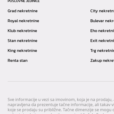
POSLOVNE JEDINICE
Grad nekretnine
City nekretn
Royal nekretnine
Bulevar nekr
Klub nekretnine
Eho nekretn
Stan nekretnine
Exit nekretn
King nekretnine
Trg nekretni
Renta stan
Zakup nekre
Sve informacije u vezi sa imovinom, koja je na prodaju,
napravljena da prezentuje tačne informacije, ali taka
koje se prodaju su približne. Tačne dimenzije se mogu d