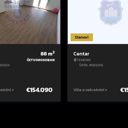
Stanovi
2
88
m
Centar
ČETVOROSOBAN
TEMERIN
569204
ŠIFRA: #569206
€
154.090
€
1
etnini >
Više o nekretnini >