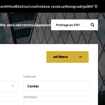
cevi
Hitno!
Ekskluzivno
Snižene cene
Lux
Novogradnja
360°
ite vašu nekretninu
Zaposleni
Još filtera
LOKACIJA
Centar
POVRŠINA