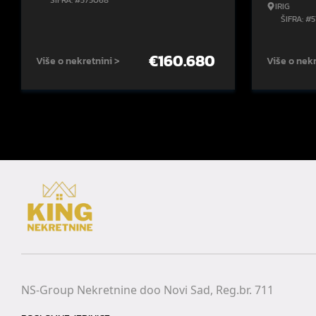
ŠIFRA: #575068
IRIG
ŠIFRA: #
€
160.680
Više o nekretnini >
Više o nekr
NS-Group Nekretnine doo Novi Sad, Reg.br. 711