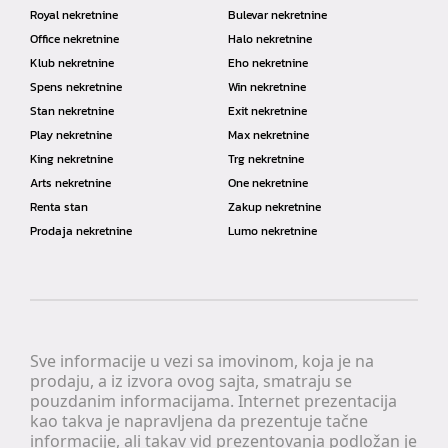
Royal nekretnine
Bulevar nekretnine
Office nekretnine
Halo nekretnine
Klub nekretnine
Eho nekretnine
Spens nekretnine
Win nekretnine
Stan nekretnine
Exit nekretnine
Play nekretnine
Max nekretnine
King nekretnine
Trg nekretnine
Arts nekretnine
One nekretnine
Renta stan
Zakup nekretnine
Prodaja nekretnine
Lumo nekretnine
Sve informacije u vezi sa imovinom, koja je na
prodaju, a iz izvora ovog sajta, smatraju se
pouzdanim informacijama. Internet prezentacija
kao takva je napravljena da prezentuje tačne
informacije, ali takav vid prezentovanja podložan je