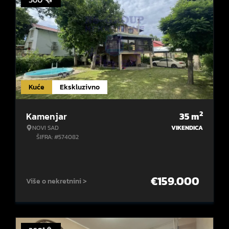
Kuće
Ekskluzivno
2
Kamenjar
35
m
NOVI SAD
VIKENDICA
ŠIFRA: #574082
€
159.000
Više o nekretnini >