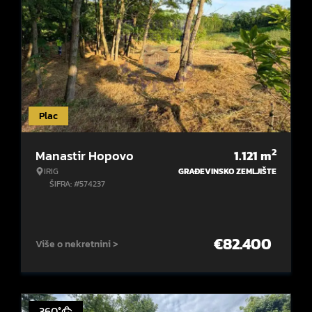
Plac
2
Manastir Hopovo
1.121
m
IRIG
GRAĐEVINSKO ZEMLJIŠTE
ŠIFRA: #574237
€
82.400
Više o nekretnini >
360°