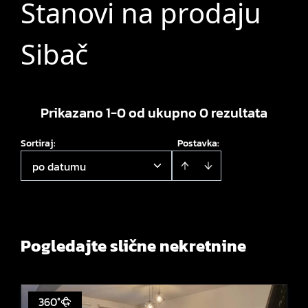
Stanovi na prodaju
Sibač
Prikazano 1-0 od ukupno 0 rezultata
Sortiraj
:
Postavka:
po datumu
Pogledajte slične nekretnine
360°