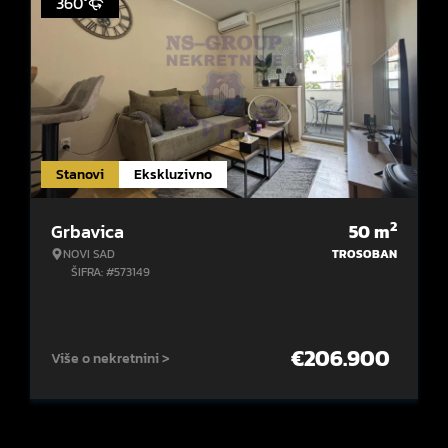
360°
Stanovi
Ekskluzivno
2
Grbavica
50
m
NOVI SAD
TROSOBAN
ŠIFRA: #573149
€
206.900
Više o nekretnini >