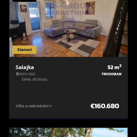
Stanovi
2
Salajka
52
m
NOVI SAD
TROSOBAN
ŠIFRA: #575068
€
160.680
Više o nekretnini >