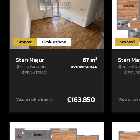
Stanovi
Ekskluzivno
Stanovi
2
Stari Majur
67
m
Stari Ma
PETROVARADIN
DVOIPOSOBAN
PETROVAR
ŠIFRA: #575001
ŠIFRA: #
€
163.850
Više o nekretnini >
Više o nekr