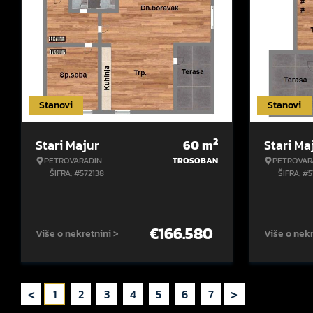
Stanovi
Stanovi
2
Stari Majur
60
m
Stari Ma
PETROVARADIN
TROSOBAN
PETROVAR
ŠIFRA: #572138
ŠIFRA: #
€
166.580
Više o nekretnini >
Više o nekr
<
>
1
2
3
4
5
6
7