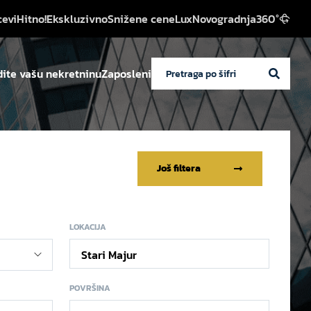
cevi
Hitno!
Ekskluzivno
Snižene cene
Lux
Novogradnja
360°
ite vašu nekretninu
Zaposleni
Još filtera
LOKACIJA
Stari Majur
POVRŠINA