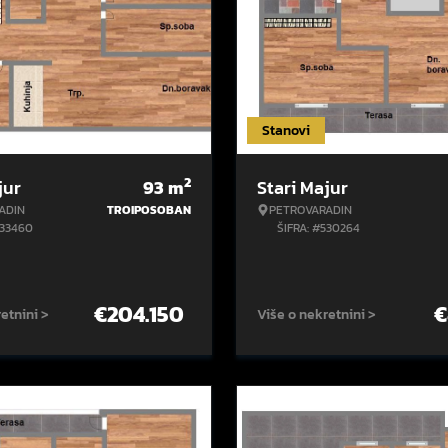
Stanovi
2
jur
93
m
Stari Majur
ADIN
TROIPOSOBAN
PETROVARADIN
533460
ŠIFRA: #530264
€
204.150
€
etnini >
Više o nekretnini >