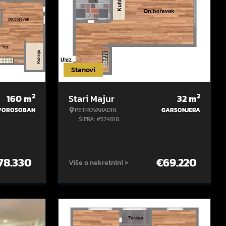
Stanovi
2
2
160
m
Stari Majur
32
m
VOROSOBAN
PETROVARADIN
GARSONJERA
ŠIFRA: #574818
78.330
€
69.220
Više o nekretnini >