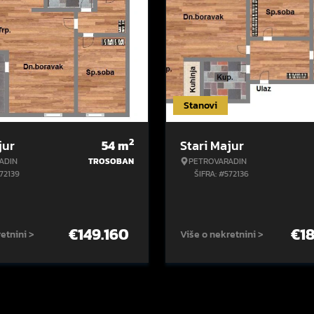
Stanovi
2
jur
54
m
Stari Majur
ADIN
TROSOBAN
PETROVARADIN
572139
ŠIFRA: #572136
€
149.160
€
1
etnini >
Više o nekretnini >