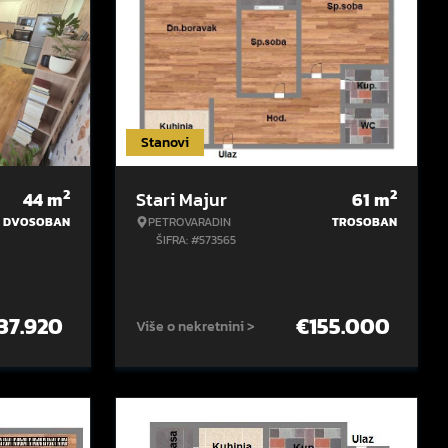
Stanovi
2
2
44
m
Stari Majur
61
m
DVOSOBAN
PETROVARADIN
TROSOBAN
ŠIFRA: #573565
37.920
€
155.000
Više o nekretnini >