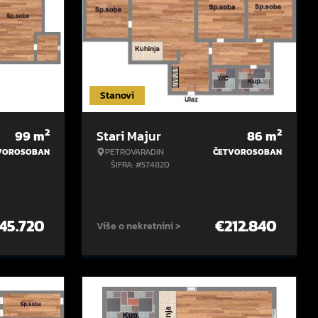
Stanovi
2
2
99
m
Stari Majur
86
m
VOROSOBAN
PETROVARADIN
ČETVOROSOBAN
ŠIFRA: #574820
45.720
€
212.840
Više o nekretnini >