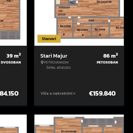
Stanovi
2
2
39
m
Stari Majur
86
m
DVOSOBAN
PETROVARADIN
PETOSOBAN
ŠIFRA: #530263
84.150
€
159.840
Više o nekretnini >