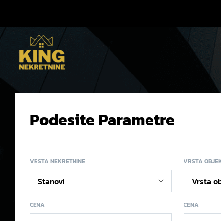
Podesite Parametre
VRSTA NEKRETNINE
VRSTA OBJE
CENA
CENA