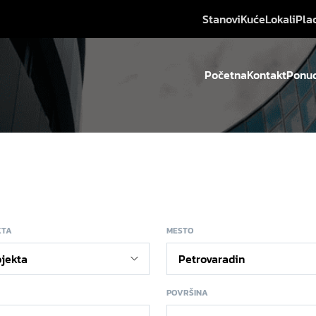
Stanovi
Kuće
Lokali
Pla
Početna
Kontakt
Ponud
KTA
MESTO
POVRŠINA