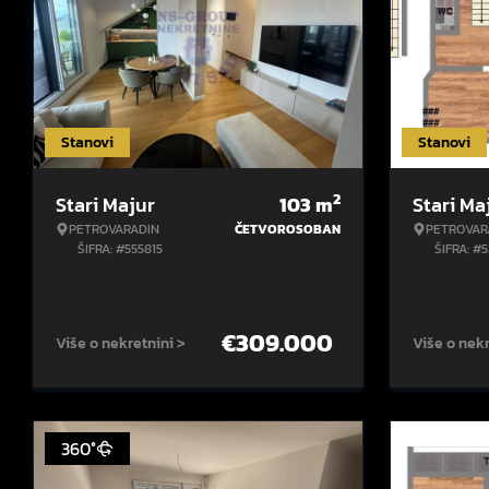
Stanovi
Stanovi
2
Stari Majur
103
m
Stari Ma
PETROVARADIN
ČETVOROSOBAN
PETROVAR
ŠIFRA: #555815
ŠIFRA: #
€
309.000
Više o nekretnini >
Više o nekr
360°