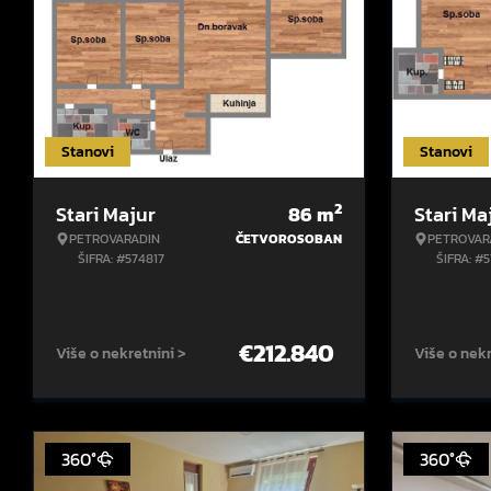
Stanovi
Stanovi
2
Stari Majur
86
m
Stari Ma
PETROVARADIN
ČETVOROSOBAN
PETROVAR
ŠIFRA: #574817
ŠIFRA: #
€
212.840
Više o nekretnini >
Više o nekr
360°
360°