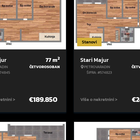
Stanovi
2
jur
77
m
Stari Majur
ADIN
ČETVOROSOBAN
PETROVARADIN
ČET
574845
ŠIFRA: #574823
€
189.850
€
2
etnini >
Više o nekretnini >