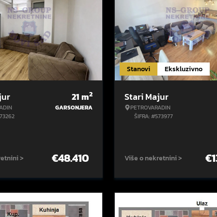
Stanovi
Ekskluzivno
2
jur
21
m
Stari Majur
ADIN
GARSONJERA
PETROVARADIN
573262
ŠIFRA: #573977
€
48.410
€
1
etnini >
Više o nekretnini >