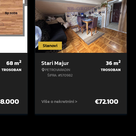
Stanovi
2
2
68
m
Stari Majur
36
m
TROSOBAN
PETROVARADIN
TROSOBAN
ŠIFRA: #570982
88.000
€
72.100
Više o nekretnini >