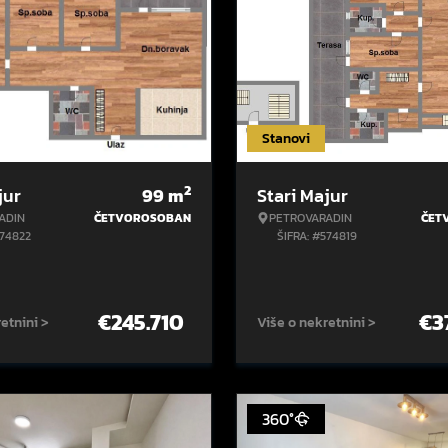
Stanovi
2
jur
99
m
Stari Majur
ADIN
ČETVOROSOBAN
PETROVARADIN
ČET
574822
ŠIFRA: #574819
€
245.710
€
3
etnini >
Više o nekretnini >
360°