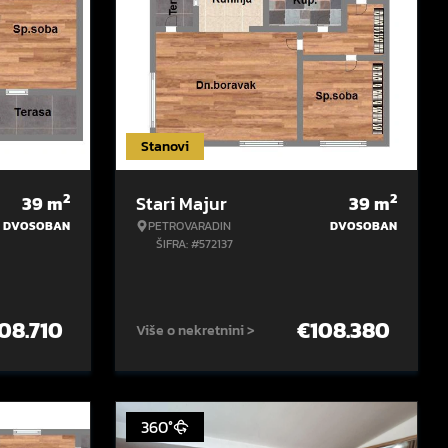
Stanovi
2
2
39
m
Stari Majur
39
m
DVOSOBAN
PETROVARADIN
DVOSOBAN
ŠIFRA: #572137
08.710
€
108.380
Više o nekretnini >
360°