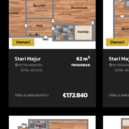
Stanovi
Stanovi
2
Stari Majur
62
m
Stari Ma
PETROVARADIN
TROSOBAN
PETROVAR
ŠIFRA: #572133
ŠIFRA: #
€
172.840
Više o nekretnini >
Više o nekr