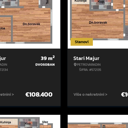
Stanovi
2
jur
39
m
Stari Majur
ADIN
DVOSOBAN
PETROVARADIN
572134
ŠIFRA: #572135
€
108.400
€
1
etnini >
Više o nekretnini >