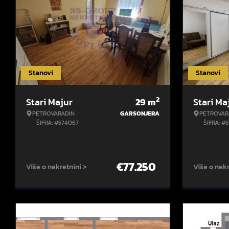
Stanovi
Stanovi
2
Stari Majur
29
m
Stari Ma
PETROVARADIN
GARSONJERA
PETROVAR
ŠIFRA: #574067
ŠIFRA: #
€
77.250
Više o nekretnini >
Više o nekr