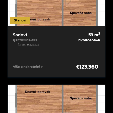
Stanovi
2
Sadovi
53
m
PETROVARADIN
DVOIPOSOBAN
ŠIFRA: #564853
€
123.360
Više o nekretnini >