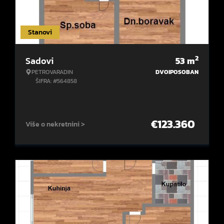
Stanovi
2
Sadovi
53
m
PETROVARADIN
DVOIPOSOBAN
ŠIFRA: #564858
€
123.360
Više o nekretnini >