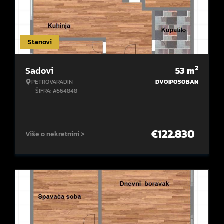
Stanovi
2
Sadovi
53
m
PETROVARADIN
DVOIPOSOBAN
ŠIFRA: #564848
€
122.830
Više o nekretnini >