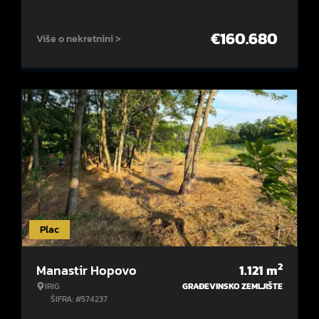
€
160.680
Više o nekretnini >
Plac
2
Manastir Hopovo
1.121
m
IRIG
GRAĐEVINSKO ZEMLJIŠTE
ŠIFRA: #574237