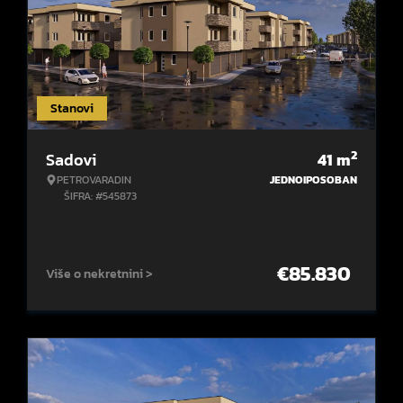
Stanovi
2
Sadovi
41
m
PETROVARADIN
JEDNOIPOSOBAN
ŠIFRA: #545873
€
85.830
Više o nekretnini >