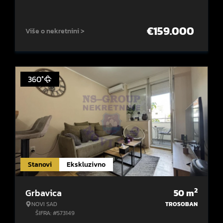
€
159.000
Više o nekretnini >
360°
Stanovi
Ekskluzivno
2
Grbavica
50
m
NOVI SAD
TROSOBAN
ŠIFRA: #573149