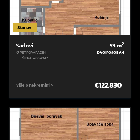
Stanovi
2
Sadovi
53
m
PETROVARADIN
DVOIPOSOBAN
ŠIFRA: #564847
€
122.830
Više o nekretnini >