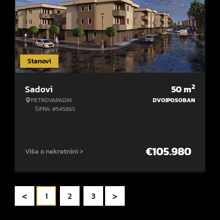
Stanovi
2
Sadovi
50
m
PETROVARADIN
DVOIPOSOBAN
ŠIFRA: #545865
€
105.980
Više o nekretnini >
<
>
1
2
3