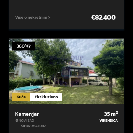
€
82.400
Više o nekretnini >
360°
Kuće
Ekskluzivno
2
Kamenjar
35
m
NOVI SAD
VIKENDICA
ŠIFRA: #574082