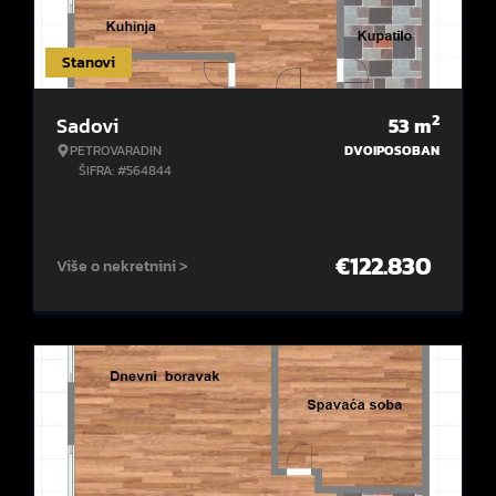
Stanovi
2
Sadovi
53
m
PETROVARADIN
DVOIPOSOBAN
ŠIFRA: #564844
€
122.830
Više o nekretnini >