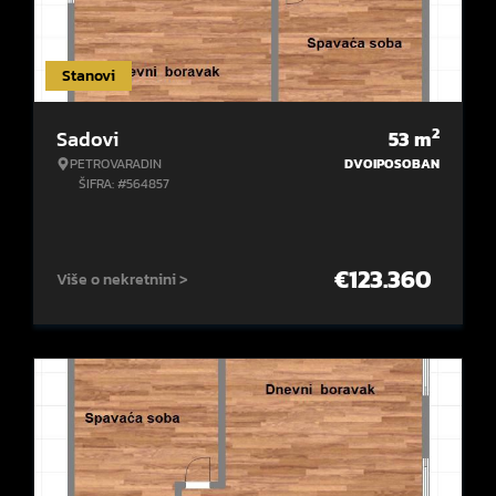
Stanovi
2
Sadovi
53
m
PETROVARADIN
DVOIPOSOBAN
ŠIFRA: #564857
€
123.360
Više o nekretnini >