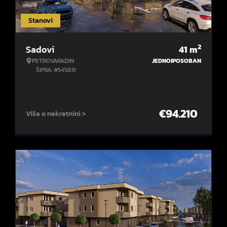
Stanovi
2
Sadovi
41
m
PETROVARADIN
JEDNOIPOSOBAN
ŠIFRA: #545831
€
94.210
Više o nekretnini >