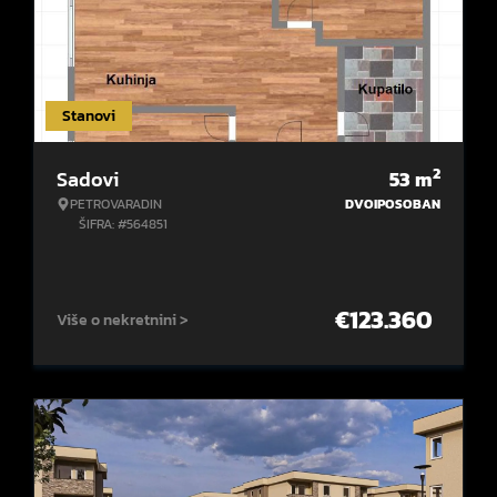
Stanovi
2
Sadovi
53
m
PETROVARADIN
DVOIPOSOBAN
ŠIFRA: #564851
€
123.360
Više o nekretnini >