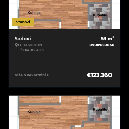
Stanovi
2
Sadovi
53
m
PETROVARADIN
DVOIPOSOBAN
ŠIFRA: #564855
€
123.360
Više o nekretnini >