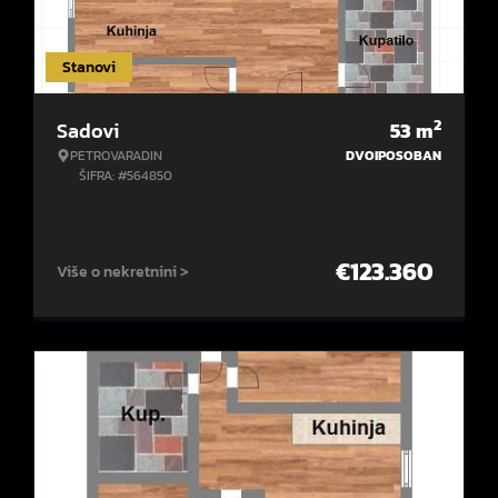
Stanovi
2
Sadovi
53
m
PETROVARADIN
DVOIPOSOBAN
ŠIFRA: #564850
€
123.360
Više o nekretnini >