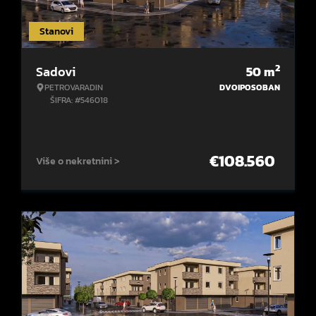
Stanovi
2
Sadovi
50
m
PETROVARADIN
DVOIPOSOBAN
ŠIFRA: #546018
€
108.560
Više o nekretnini >