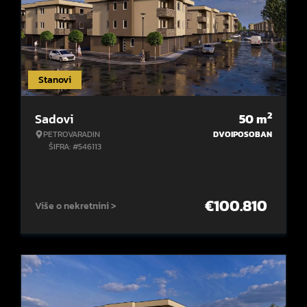
Stanovi
2
Sadovi
50
m
PETROVARADIN
DVOIPOSOBAN
ŠIFRA: #546113
€
100.810
Više o nekretnini >