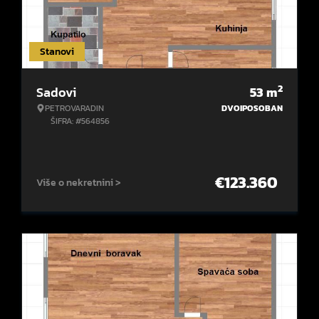
Stanovi
2
Sadovi
53
m
PETROVARADIN
DVOIPOSOBAN
ŠIFRA: #564856
€
123.360
Više o nekretnini >