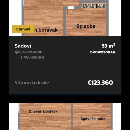
Stanovi
2
Sadovi
53
m
PETROVARADIN
DVOIPOSOBAN
ŠIFRA: #564841
€
123.360
Više o nekretnini >