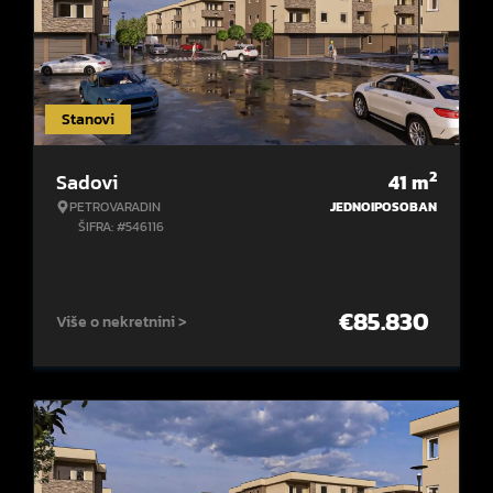
Stanovi
2
Sadovi
41
m
PETROVARADIN
JEDNOIPOSOBAN
ŠIFRA: #546116
€
85.830
Više o nekretnini >