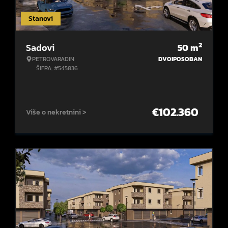
Stanovi
2
Sadovi
50
m
PETROVARADIN
DVOIPOSOBAN
ŠIFRA: #545836
€
102.360
Više o nekretnini >