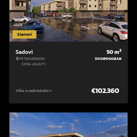
Stanovi
2
Sadovi
50
m
PETROVARADIN
DVOIPOSOBAN
ŠIFRA: #545771
€
102.360
Više o nekretnini >