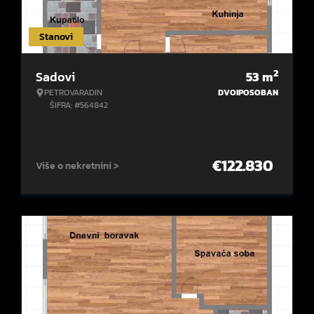
Stanovi
2
Sadovi
53
m
PETROVARADIN
DVOIPOSOBAN
ŠIFRA: #564842
€
122.830
Više o nekretnini >