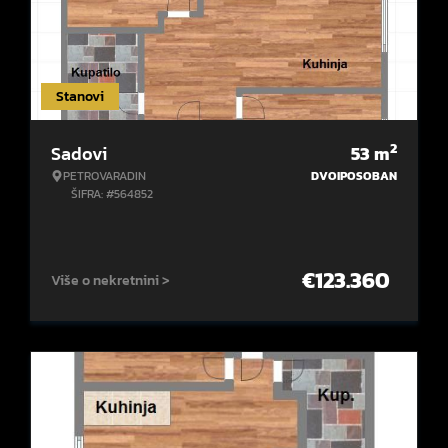
Stanovi
2
Sadovi
53
m
PETROVARADIN
DVOIPOSOBAN
ŠIFRA: #564852
€
123.360
Više o nekretnini >