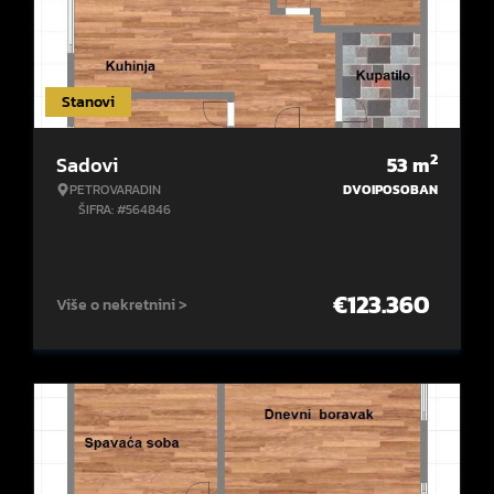
Stanovi
2
Sadovi
53
m
PETROVARADIN
DVOIPOSOBAN
ŠIFRA: #564846
€
123.360
Više o nekretnini >