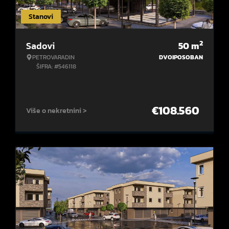
Stanovi
2
Sadovi
50
m
PETROVARADIN
DVOIPOSOBAN
ŠIFRA: #546118
€
108.560
Više o nekretnini >