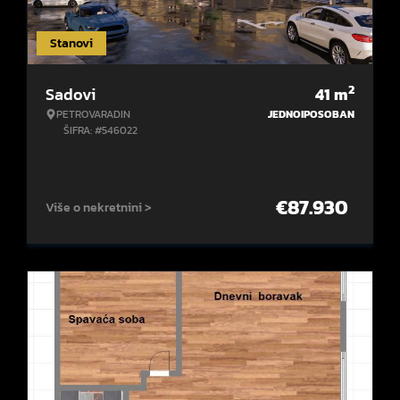
Stanovi
2
Sadovi
41
m
PETROVARADIN
JEDNOIPOSOBAN
ŠIFRA: #546022
€
87.930
Više o nekretnini >