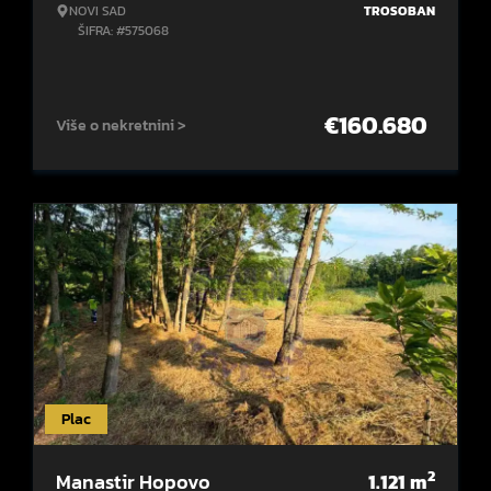
NOVI SAD
TROSOBAN
ŠIFRA: #575068
€
160.680
Više o nekretnini >
Plac
2
Manastir Hopovo
1.121
m