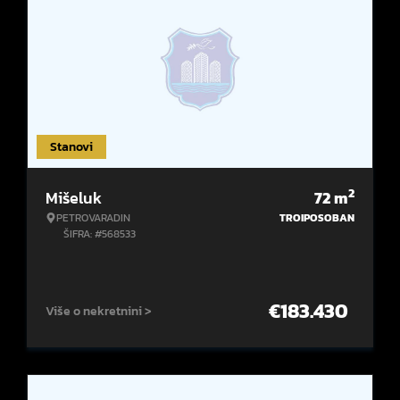
Stanovi
2
Mišeluk
72
m
PETROVARADIN
TROIPOSOBAN
ŠIFRA: #568533
€
183.430
Više o nekretnini >