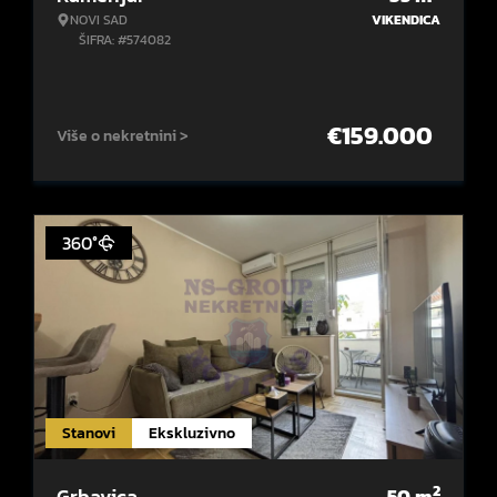
NOVI SAD
VIKENDICA
ŠIFRA: #574082
€
159.000
Više o nekretnini >
360°
Stanovi
Ekskluzivno
2
Grbavica
50
m