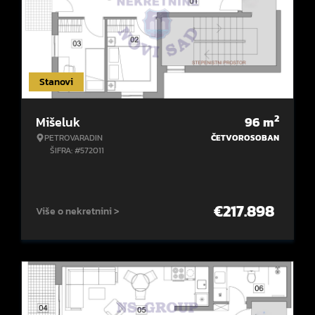
Stanovi
2
Mišeluk
96
m
PETROVARADIN
ČETVOROSOBAN
ŠIFRA: #572011
€
217.898
Više o nekretnini >