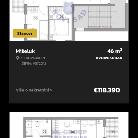
Stanovi
2
Mišeluk
46
m
PETROVARADIN
DVOIPOSOBAN
ŠIFRA: #572012
€
118.390
Više o nekretnini >