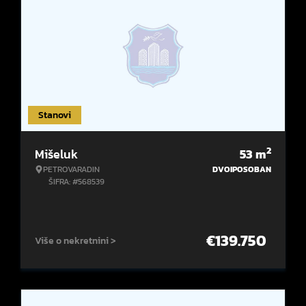
Stanovi
2
Mišeluk
53
m
PETROVARADIN
DVOIPOSOBAN
ŠIFRA: #568539
€
139.750
Više o nekretnini >