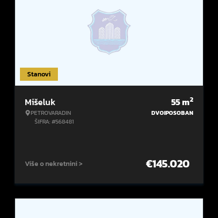
Stanovi
2
Mišeluk
55
m
PETROVARADIN
DVOIPOSOBAN
ŠIFRA: #568481
€
145.020
Više o nekretnini >