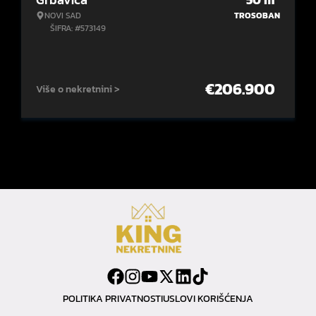
NOVI SAD
TROSOBAN
ŠIFRA: #573149
€
206.900
Više o nekretnini >
POLITIKA PRIVATNOSTI
USLOVI KORIŠĆENJA