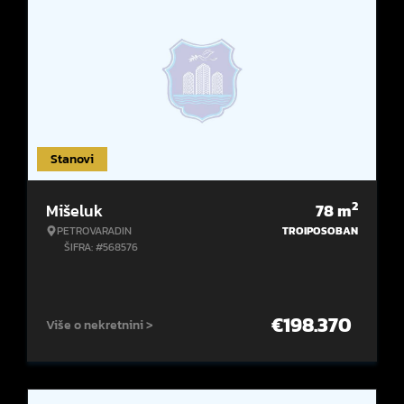
Stanovi
2
Mišeluk
78
m
PETROVARADIN
TROIPOSOBAN
ŠIFRA: #568576
€
198.370
Više o nekretnini >