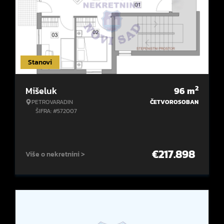
Stanovi
2
Mišeluk
96
m
PETROVARADIN
ČETVOROSOBAN
ŠIFRA: #572007
€
217.898
Više o nekretnini >