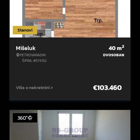
Stanovi
2
Mišeluk
40
m
PETROVARADIN
DVOSOBAN
ŠIFRA: #574152
€
103.460
Više o nekretnini >
360°