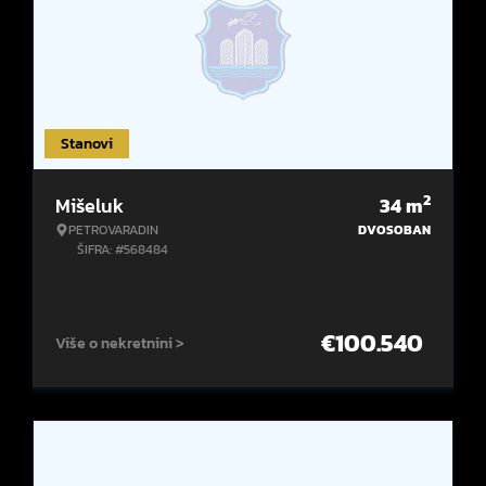
Stanovi
2
Mišeluk
34
m
PETROVARADIN
DVOSOBAN
ŠIFRA: #568484
€
100.540
Više o nekretnini >