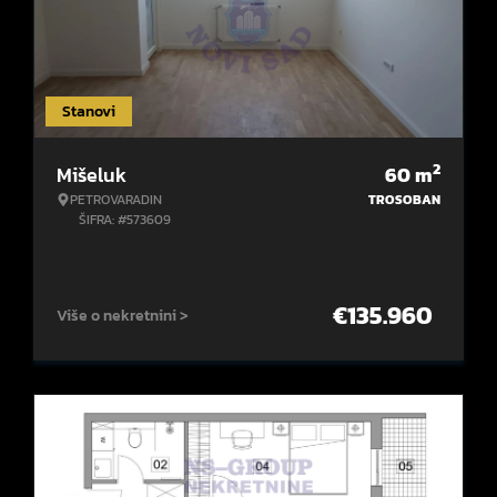
Stanovi
2
Mišeluk
60
m
PETROVARADIN
TROSOBAN
ŠIFRA: #573609
€
135.960
Više o nekretnini >