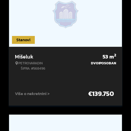
Stanovi
2
Mišeluk
53
m
PETROVARADIN
DVOIPOSOBAN
ŠIFRA: #568496
€
139.750
Više o nekretnini >