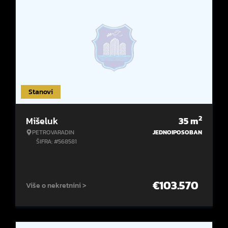
Stanovi
2
Mišeluk
35
m
PETROVARADIN
JEDNOIPOSOBAN
ŠIFRA: #568581
€
103.570
Više o nekretnini >