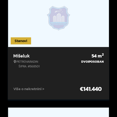
Stanovi
2
Mišeluk
54
m
PETROVARADIN
DVOIPOSOBAN
ŠIFRA: #568501
€
141.440
Više o nekretnini >