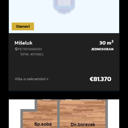
Stanovi
2
Mišeluk
30
m
PETROVARADIN
JEDNOSOBAN
ŠIFRA: #575862
€
81.370
Više o nekretnini >