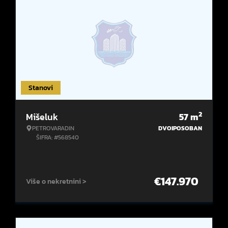
Stanovi
2
Mišeluk
57
m
PETROVARADIN
DVOIPOSOBAN
ŠIFRA: #568540
€
147.970
Više o nekretnini >