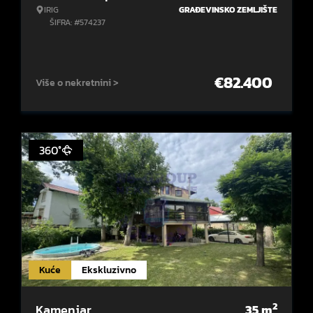
IRIG
GRAĐEVINSKO ZEMLJIŠTE
ŠIFRA: #574237
€
82.400
Više o nekretnini >
360°
Kuće
Ekskluzivno
2
Kamenjar
35
m