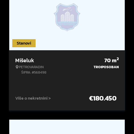
Stanovi
2
Mišeluk
70
m
PETROVARADIN
TROIPOSOBAN
ŠIFRA: #568498
€
180.450
Više o nekretnini >