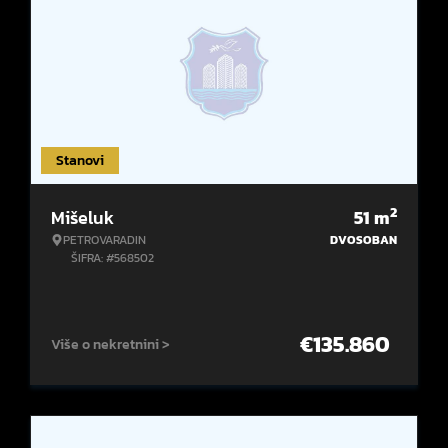
Stanovi
2
Mišeluk
51
m
PETROVARADIN
DVOSOBAN
ŠIFRA: #568502
€
135.860
Više o nekretnini >