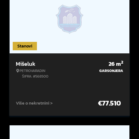
Stanovi
2
Mišeluk
26
m
PETROVARADIN
GARSONJERA
ŠIFRA: #568500
€
77.510
Više o nekretnini >