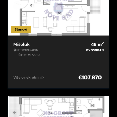
Stanovi
2
Mišeluk
46
m
PETROVARADIN
DVOSOBAN
ŠIFRA: #572010
€
107.870
Više o nekretnini >