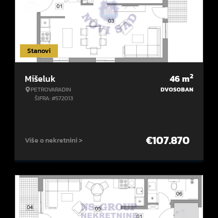
Stanovi
2
Mišeluk
46
m
PETROVARADIN
DVOSOBAN
ŠIFRA: #572013
€
107.870
Više o nekretnini >