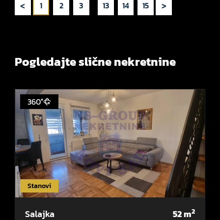
<
>
1
2
3
...
13
14
15
Pogledajte slične nekretnine
360°
Stanovi
2
Salajka
52
m