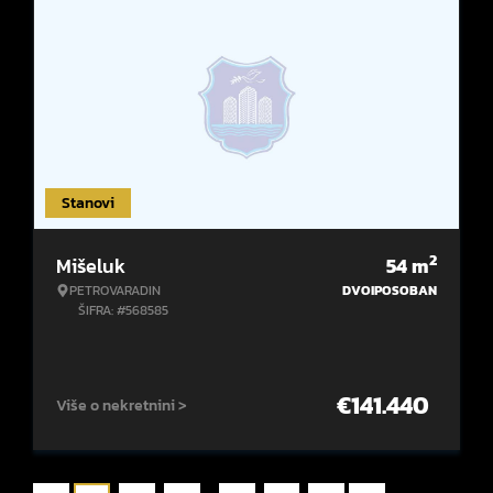
Stanovi
2
Mišeluk
54
m
PETROVARADIN
DVOIPOSOBAN
ŠIFRA: #568585
€
141.440
Više o nekretnini >