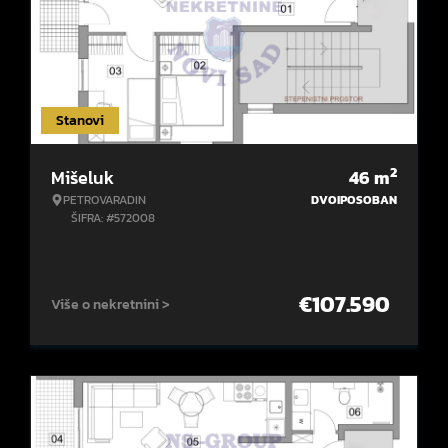
Stanovi
2
Mišeluk
46
m
PETROVARADIN
DVOIPOSOBAN
ŠIFRA: #572008
€
107.590
Više o nekretnini >