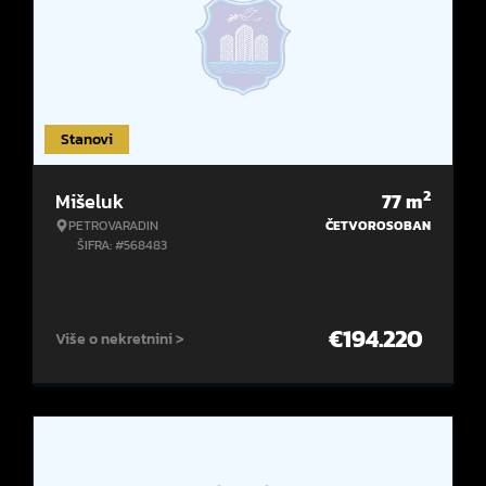
Stanovi
2
Mišeluk
77
m
PETROVARADIN
ČETVOROSOBAN
ŠIFRA: #568483
€
194.220
Više o nekretnini >