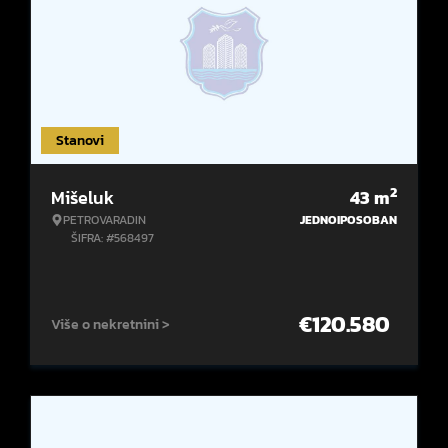
Stanovi
2
Mišeluk
43
m
PETROVARADIN
JEDNOIPOSOBAN
ŠIFRA: #568497
€
120.580
Više o nekretnini >