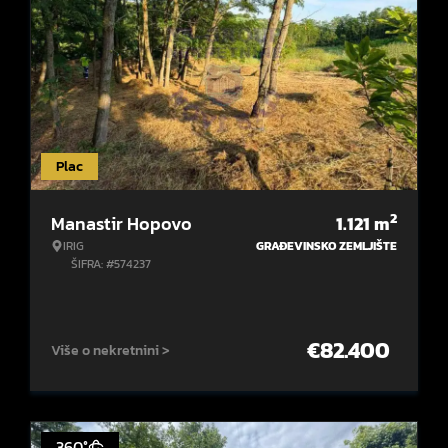
Plac
2
Manastir Hopovo
1.121
m
IRIG
GRAĐEVINSKO ZEMLJIŠTE
ŠIFRA: #574237
€
82.400
Više o nekretnini >
360°