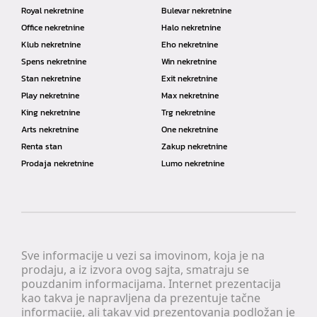
Royal nekretnine
Bulevar nekretnine
Office nekretnine
Halo nekretnine
Klub nekretnine
Eho nekretnine
Spens nekretnine
Win nekretnine
Stan nekretnine
Exit nekretnine
Play nekretnine
Max nekretnine
King nekretnine
Trg nekretnine
Arts nekretnine
One nekretnine
Renta stan
Zakup nekretnine
Prodaja nekretnine
Lumo nekretnine
Sve informacije u vezi sa imovinom, koja je na
prodaju, a iz izvora ovog sajta, smatraju se
pouzdanim informacijama. Internet prezentacija
kao takva je napravljena da prezentuje tačne
informacije, ali takav vid prezentovanja podložan je