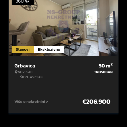
360°
Stanovi
Ekskluzivno
2
Grbavica
50
m
NOVI SAD
TROSOBAN
ŠIFRA: #573149
€
206.900
Više o nekretnini >