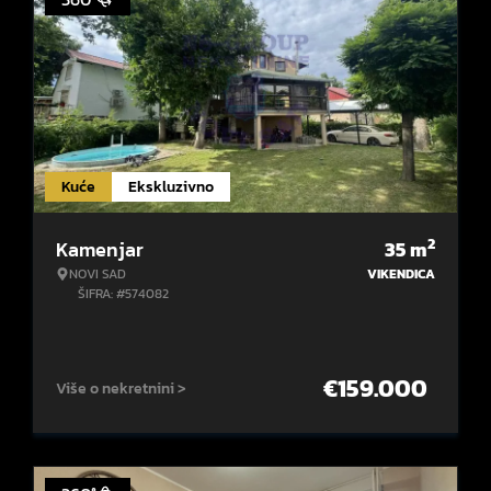
Kuće
Ekskluzivno
2
Kamenjar
35
m
NOVI SAD
VIKENDICA
ŠIFRA: #574082
€
159.000
Više o nekretnini >