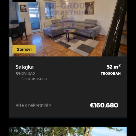
Stanovi
2
Salajka
52
m
NOVI SAD
TROSOBAN
ŠIFRA: #575068
€
160.680
Više o nekretnini >