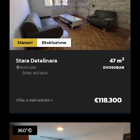
Stanovi
Ekskluzivno
2
Stara Detelinara
47
m
NOVI SAD
DVOSOBAN
ŠIFRA: #572846
€
118.300
Više o nekretnini >
360°