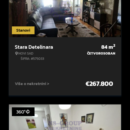
Stanovi
2
Stara Detelinara
84
m
NOVI SAD
ČETVOROSOBAN
ŠIFRA: #575033
€
267.800
Više o nekretnini >
360°