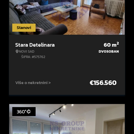
Stanovi
2
Stara Detelinara
60
m
NOVI SAD
DVOSOBAN
ŠIFRA: #575762
€
156.560
Više o nekretnini >
360°