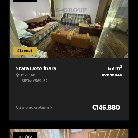
Stanovi
2
Stara Detelinara
62
m
NOVI SAD
DVOSOBAN
ŠIFRA: #569462
€
146.880
Više o nekretnini >
360°