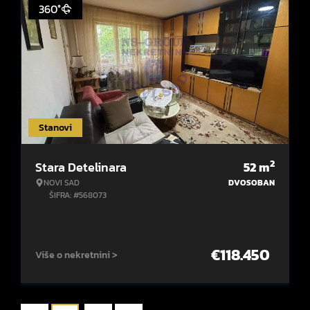
360°
Stanovi
2
Stara Detelinara
52
m
NOVI SAD
DVOSOBAN
ŠIFRA: #568073
€
118.450
Više o nekretnini >