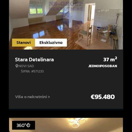
Stanovi
Ekskluzivno
2
Stara Detelinara
37
m
NOVI SAD
JEDNOIPOSOBAN
ŠIFRA: #571233
€
95.480
Više o nekretnini >
360°