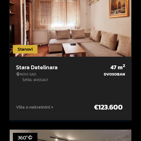
Stanovi
2
Stara Detelinara
47
m
NOVI SAD
DVOSOBAN
ŠIFRA: #455467
€
123.600
Više o nekretnini >
360°