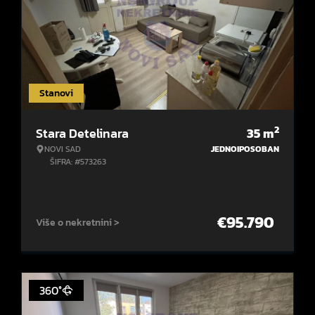
Stanovi
2
Stara Detelinara
35
m
NOVI SAD
JEDNOIPOSOBAN
ŠIFRA: #573263
€
95.790
Više o nekretnini >
360°