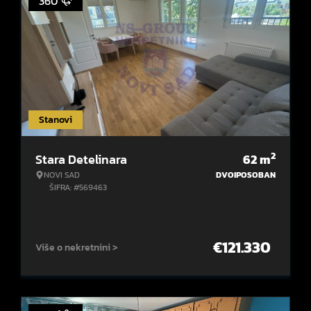
360°
Stanovi
2
Stara Detelinara
62
m
NOVI SAD
DVOIPOSOBAN
ŠIFRA: #569463
€
121.330
Više o nekretnini >