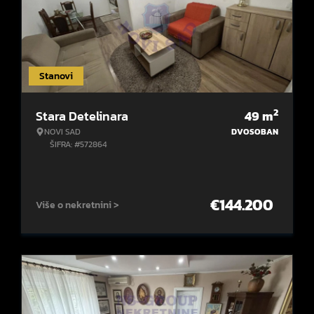
Stanovi
2
Stara Detelinara
49
m
NOVI SAD
DVOSOBAN
ŠIFRA: #572864
€
144.200
Više o nekretnini >