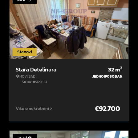
Stanovi
2
Stara Detelinara
32
m
NOVI SAD
JEDNOIPOSOBAN
ŠIFRA: #569610
€
92.700
Više o nekretnini >