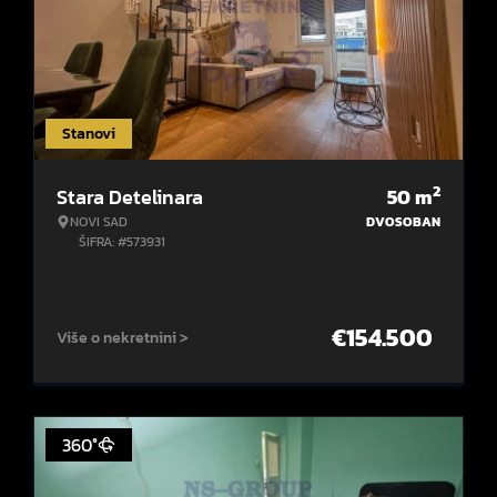
Stanovi
2
Stara Detelinara
50
m
NOVI SAD
DVOSOBAN
ŠIFRA: #573931
€
154.500
Više o nekretnini >
360°