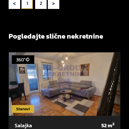
<
>
1
2
Pogledajte slične nekretnine
360°
Stanovi
2
Salajka
52
m