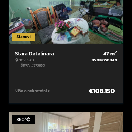
Stanovi
2
Stara Detelinara
47
m
NOVI SAD
DVOIPOSOBAN
ŠIFRA: #573850
€
108.150
Više o nekretnini >
360°