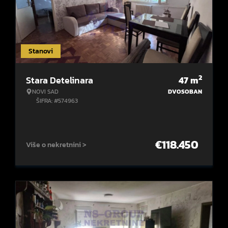
Stanovi
2
Stara Detelinara
47
m
NOVI SAD
DVOSOBAN
ŠIFRA: #574963
€
118.450
Više o nekretnini >