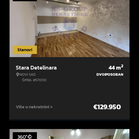
Stanovi
2
Stara Detelinara
44
m
NOVI SAD
DVOIPOSOBAN
ŠIFRA: #570110
€
129.950
Više o nekretnini >
360°