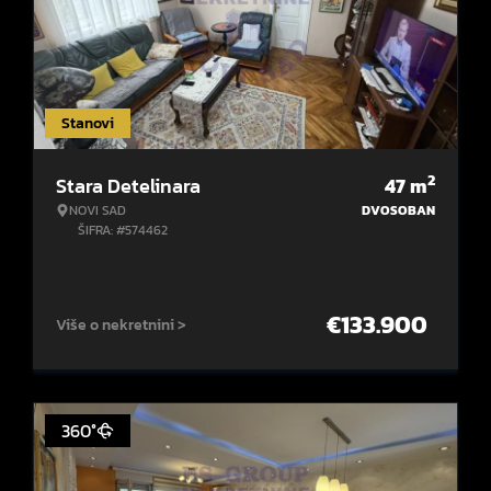
Stanovi
2
Stara Detelinara
47
m
NOVI SAD
DVOSOBAN
ŠIFRA: #574462
€
133.900
Više o nekretnini >
360°