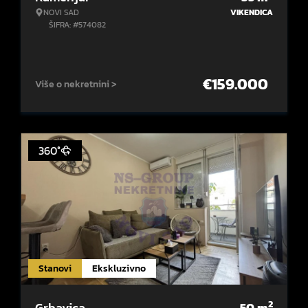
NOVI SAD
VIKENDICA
ŠIFRA: #574082
€
159.000
Više o nekretnini >
360°
Stanovi
Ekskluzivno
2
Grbavica
50
m