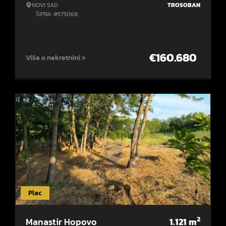
NOVI SAD
TROSOBAN
ŠIFRA: #575068
€
160.680
Više o nekretnini >
Plac
2
Manastir Hopovo
1.121
m