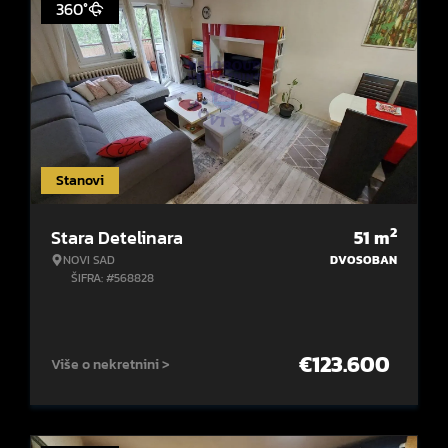
360°
Stanovi
2
Stara Detelinara
51
m
NOVI SAD
DVOSOBAN
ŠIFRA: #568828
€
123.600
Više o nekretnini >