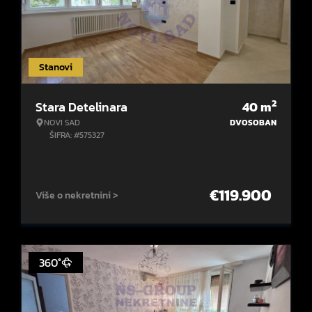
Stanovi
2
Stara Detelinara
40
m
NOVI SAD
DVOSOBAN
ŠIFRA: #575327
€
119.900
Više o nekretnini >
360°