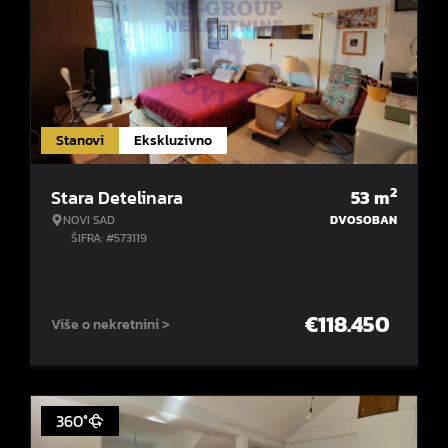
Stanovi
Ekskluzivno
2
Stara Detelinara
53
m
NOVI SAD
DVOSOBAN
ŠIFRA: #573119
€
118.450
Više o nekretnini >
360°