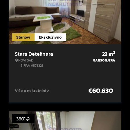
Stanovi
Ekskluzivno
2
Stara Detelinara
22
m
NOVI SAD
GARSONJERA
ŠIFRA: #573323
€
60.630
Više o nekretnini >
360°