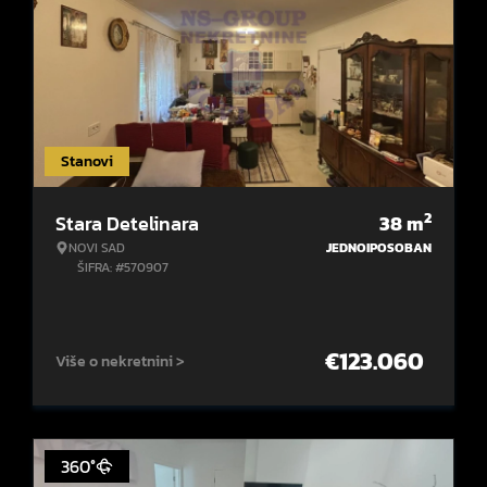
Stanovi
2
Stara Detelinara
38
m
NOVI SAD
JEDNOIPOSOBAN
ŠIFRA: #570907
€
123.060
Više o nekretnini >
360°