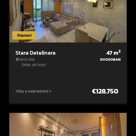
Stanovi
2
Stara Detelinara
47
m
NOVI SAD
DVOSOBAN
ŠIFRA: #574397
€
128.750
Više o nekretnini >