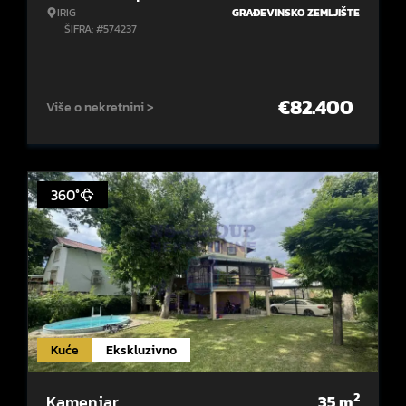
IRIG
GRAĐEVINSKO ZEMLJIŠTE
ŠIFRA: #574237
€
82.400
Više o nekretnini >
360°
Kuće
Ekskluzivno
2
Kamenjar
35
m