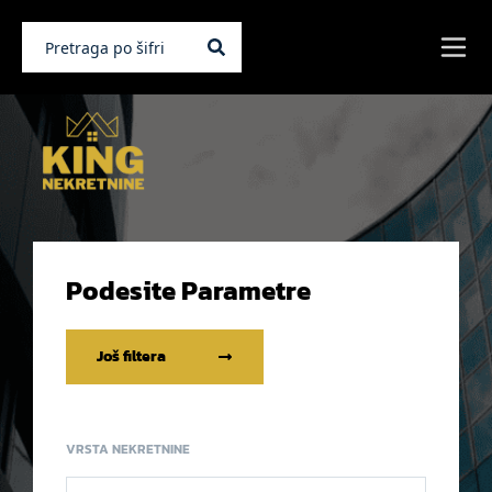
Podesite Parametre
Još filtera
VRSTA NEKRETNINE