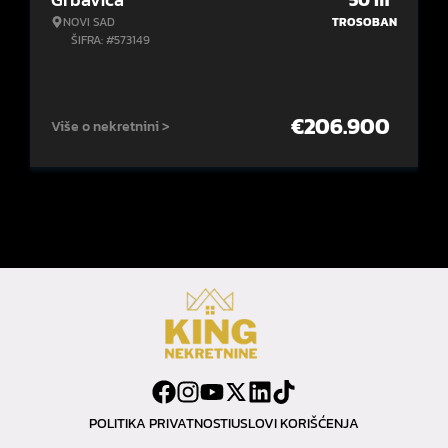
NOVI SAD
TROSOBAN
ŠIFRA: #573149
€
206.900
Više o nekretnini >
POLITIKA PRIVATNOSTI
USLOVI KORIŠĆENJA