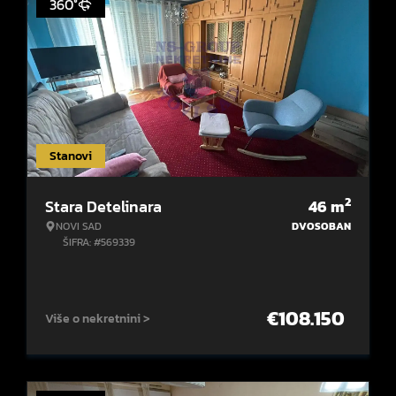
360°
Stanovi
2
Stara Detelinara
46
m
NOVI SAD
DVOSOBAN
ŠIFRA: #569339
€
108.150
Više o nekretnini >