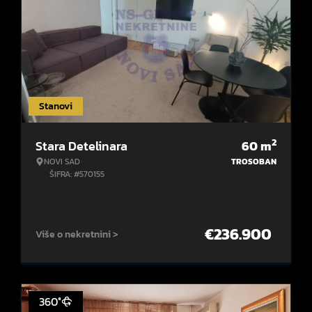
Stanovi
2
Stara Detelinara
60
m
NOVI SAD
TROSOBAN
ŠIFRA: #570155
€
236.900
Više o nekretnini >
360°