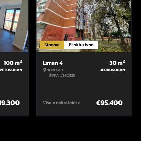
Stanovi
Ekskluzivno
2
2
100
m
Liman 4
30
m
PETOSOBAN
NOVI SAD
JEDNOSOBAN
ŠIFRA: #560525
19.300
€
95.400
Više o nekretnini >