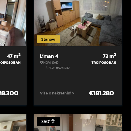
Stanovi
2
2
47
m
Liman 4
72
m
NOIPOSOBAN
NOVI SAD
TROIPOSOBAN
ŠIFRA: #524682
28.300
€
181.280
Više o nekretnini >
360°