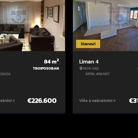
Stanovi
2
84
m
Liman 4
TROIPOSOBAN
NOVI SAD
426602
ŠIFRA: #561957
€
226.600
€
3
etnini >
Više o nekretnini >