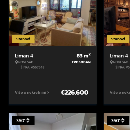
Stanovi
Stanovi
2
Liman 4
83
m
Liman 4
NOVI SAD
TROSOBAN
NOVI SAD
ŠIFRA: #567348
ŠIFRA: #
€
226.600
Više o nekretnini >
Više o nekr
360°
360°