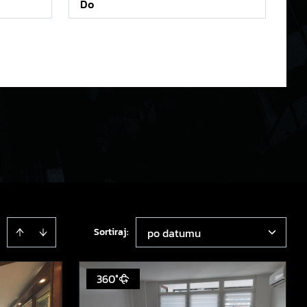
Sortiraj
:
po datumu
360°