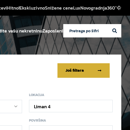
cevi
Hitno!
Ekskluzivno
Snižene cene
Lux
Novogradnja
360°
ite vašu nekretninu
Zaposleni
Još filtera
LOKACIJA
Liman 4
POVRŠINA