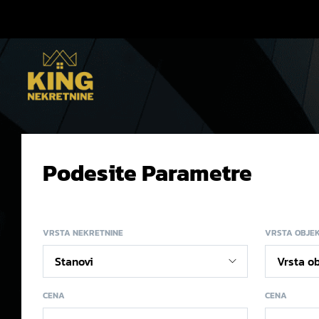
Podesite Parametre
VRSTA NEKRETNINE
VRSTA OBJE
CENA
CENA