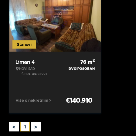
Stanovi
2
Liman 4
76
m
NOVI SAD
DVOIPOSOBAN
ŠIFRA: #459658
€
140.910
Više o nekretnini >
<
>
1