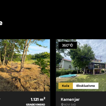
e
360°
Kuće
Ekskluzivno
2
r
1.121
m
Kamenjar
GRAĐEVINSKO
NOVI SAD