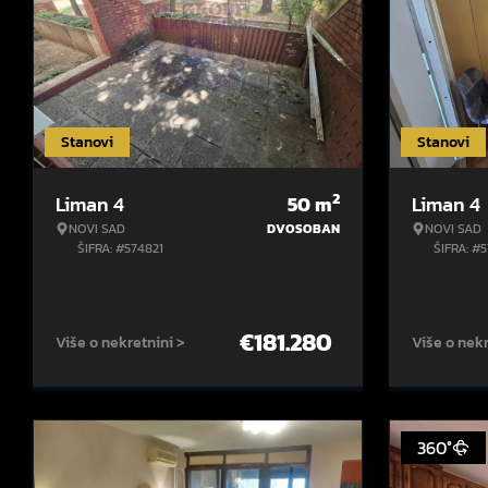
Stanovi
Stanovi
2
Liman 4
50
m
Liman 4
NOVI SAD
DVOSOBAN
NOVI SAD
ŠIFRA: #574821
ŠIFRA: #
€
181.280
Više o nekretnini >
Više o nekr
360°