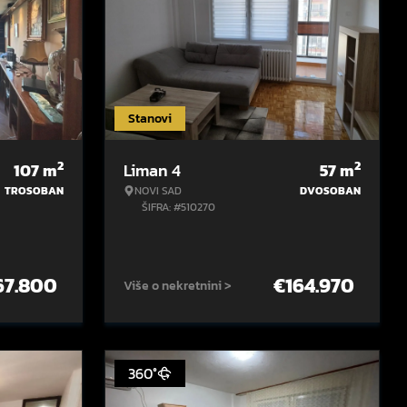
Stanovi
2
2
107
m
Liman 4
57
m
TROSOBAN
NOVI SAD
DVOSOBAN
ŠIFRA: #510270
67.800
€
164.970
Više o nekretnini >
360°