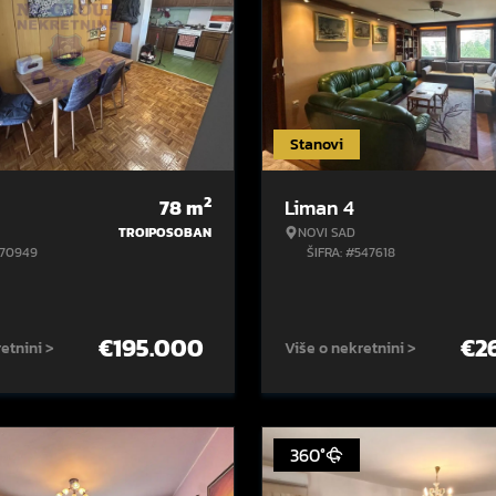
Stanovi
2
78
m
Liman 4
TROIPOSOBAN
NOVI SAD
570949
ŠIFRA: #547618
€
195.000
€
2
etnini >
Više o nekretnini >
360°