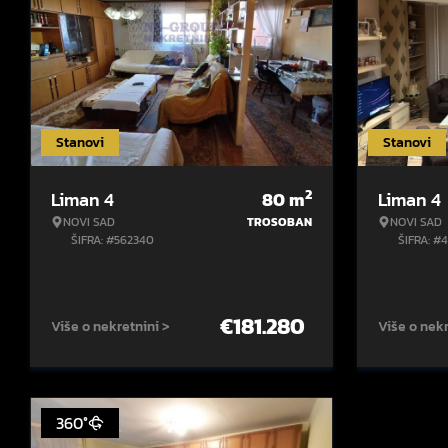
Stanovi
Stanovi
2
Liman 4
80
m
Liman 4
NOVI SAD
TROSOBAN
NOVI SAD
ŠIFRA: #562340
ŠIFRA: #
€
181.280
Više o nekretnini >
Više o nekr
360°