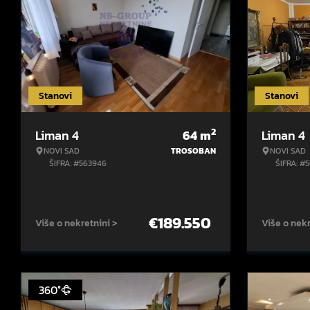
Stanovi
Stanovi
2
Liman 4
64
m
Liman 4
NOVI SAD
TROSOBAN
NOVI SAD
ŠIFRA: #563946
ŠIFRA: #
€
189.550
Više o nekretnini >
Više o nekr
360°