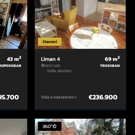
Stanovi
2
2
43
m
Liman 4
69
m
NOIPOSOBAN
NOVI SAD
TROSOBAN
ŠIFRA: #541760
95.700
€
236.900
Više o nekretnini >
360°