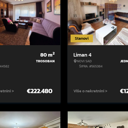
Stanovi
2
80
m
Liman 4
TROSOBAN
NOVI SAD
JED
544582
ŠIFRA: #565384
€
222.480
€
1
etnini >
Više o nekretnini >