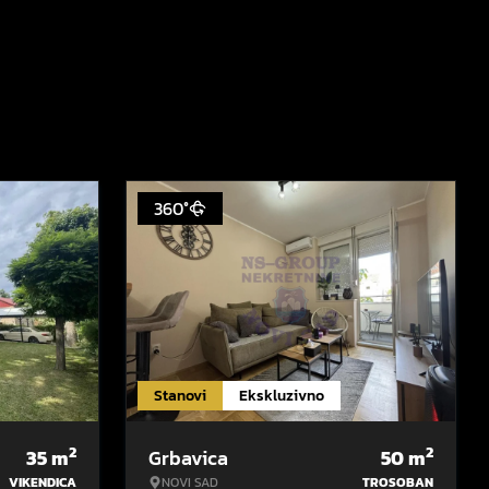
360°
Stanovi
Ekskluzivno
2
2
35
m
Grbavica
50
m
VIKENDICA
NOVI SAD
TROSOBAN