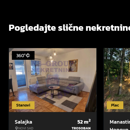
Pogledajte slične nekretnin
360°
Stanovi
Plac
2
Salajka
52
m
Manasti
NOVI SAD
TROSOBAN
Hopovo