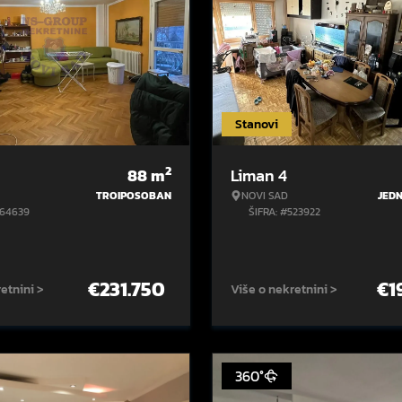
Stanovi
2
88
m
Liman 4
TROIPOSOBAN
NOVI SAD
JED
564639
ŠIFRA: #523922
€
231.750
€
1
etnini >
Više o nekretnini >
360°