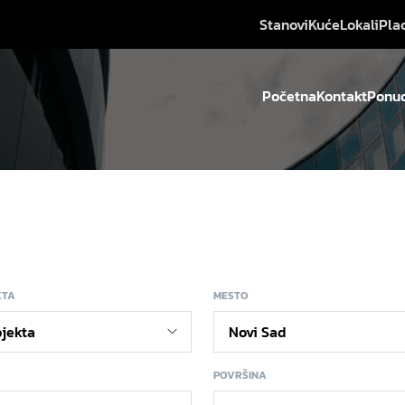
Stanovi
Kuće
Lokali
Pla
Početna
Kontakt
Ponud
KTA
MESTO
POVRŠINA