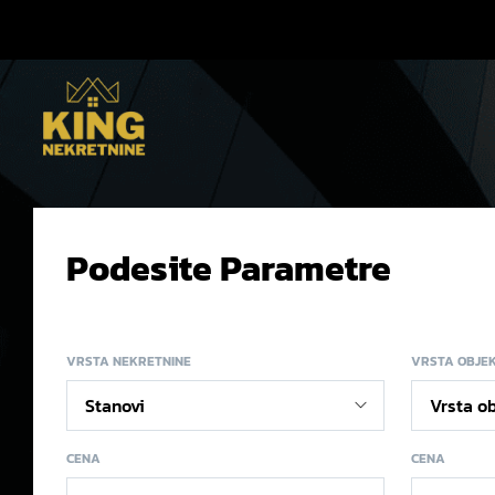
Podesite Parametre
VRSTA NEKRETNINE
VRSTA OBJE
CENA
CENA