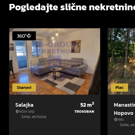
Pogledajte slične nekretnin
360°
Stanovi
Plac
2
Salajka
52
m
Manasti
NOVI SAD
TROSOBAN
Hopovo
ŠIFRA: #575068
IRIG
ŠIFRA: #