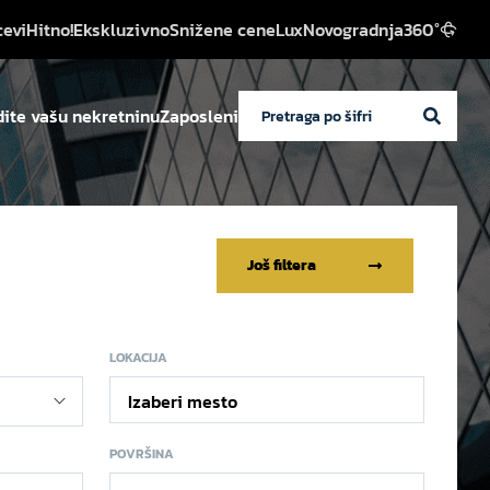
cevi
Hitno!
Ekskluzivno
Snižene cene
Lux
Novogradnja
360°
ite vašu nekretninu
Zaposleni
Još filtera
LOKACIJA
Izaberi mesto
POVRŠINA