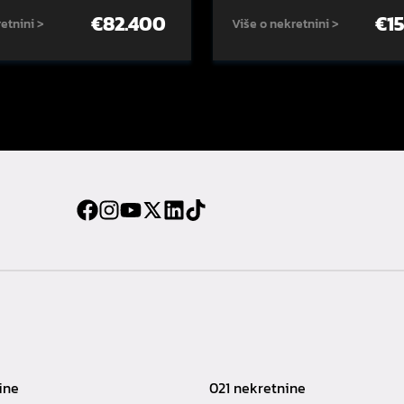
€
82.400
€
1
etnini >
Više o nekretnini >
ine
021 nekretnine