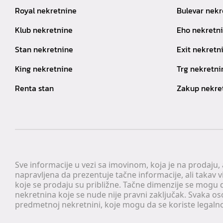
Royal nekretnine
Bulevar nekr
Klub nekretnine
Eho nekretn
Stan nekretnine
Exit nekretn
King nekretnine
Trg nekretni
Renta stan
Zakup nekre
Sve informacije u vezi sa imovinom, koja je na prodaju,
napravljena da prezentuje tačne informacije, ali taka
koje se prodaju su približne. Tačne dimenzije se mogu d
nekretnina koje se nude nije pravni zaključak. Svaka o
predmetnoj nekretnini, koje mogu da se koriste legaln