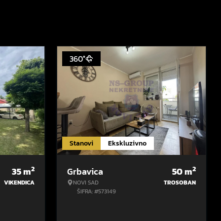
360°
Stanovi
Ekskluzivno
2
2
35
m
Grbavica
50
m
VIKENDICA
NOVI SAD
TROSOBAN
ŠIFRA: #573149