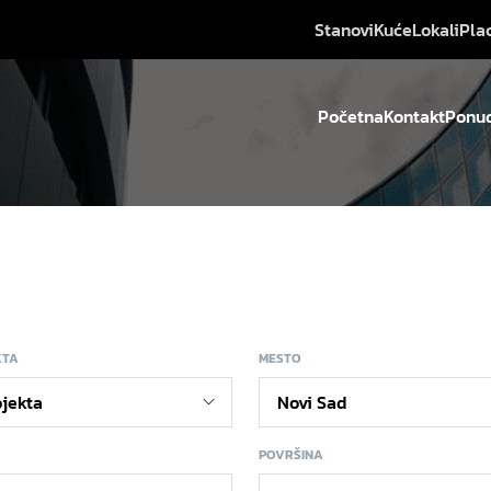
Stanovi
Kuće
Lokali
Pla
Početna
Kontakt
Ponud
KTA
MESTO
POVRŠINA