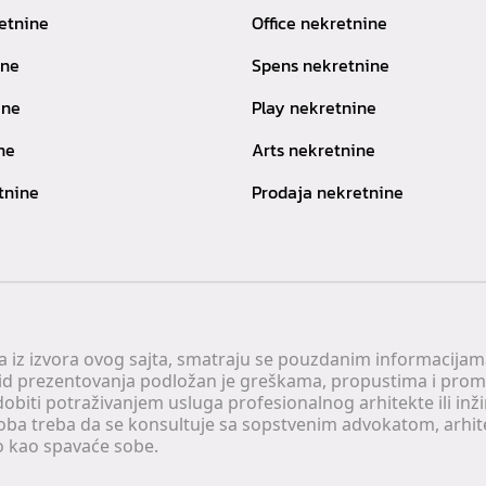
etnine
Office nekretnine
ine
Spens nekretnine
ine
Play nekretnine
ne
Arts nekretnine
tnine
Prodaja nekretnine
 a iz izvora ovog sajta, smatraju se pouzdanim informacijama
v vid prezentovanja podložan je greškama, propustima i pro
obiti potraživanjem usluga profesionalnog arhitekte ili inž
soba treba da se konsultuje sa sopstvenim advokatom, arhi
o kao spavaće sobe.