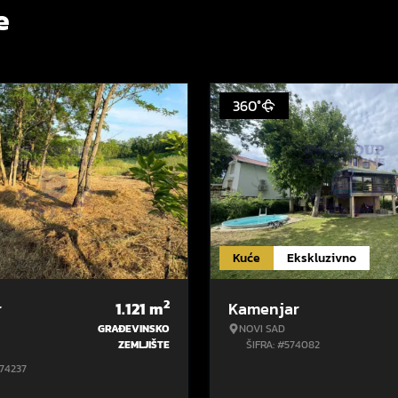
e
360°
Kuće
Ekskluzivno
2
r
1.121
m
Kamenjar
GRAĐEVINSKO
NOVI SAD
ZEMLJIŠTE
ŠIFRA: #574082
574237