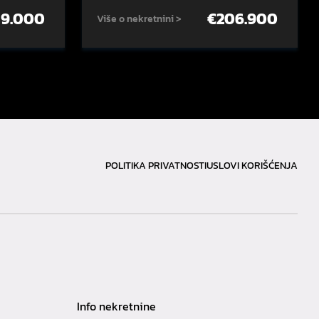
59.000
€
206.900
Više o nekretnini >
POLITIKA PRIVATNOSTI
USLOVI KORIŠĆENJA
Info nekretnine