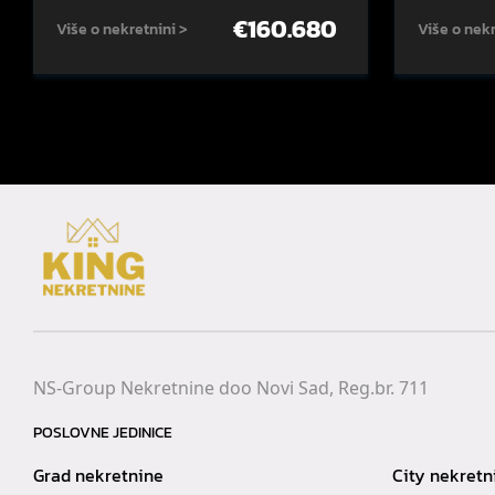
€
160.680
Više o nekretnini >
Više o nekr
NS-Group Nekretnine doo Novi Sad, Reg.br. 711
POSLOVNE JEDINICE
Grad nekretnine
City nekretn