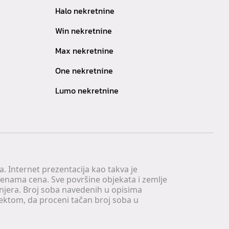
Halo nekretnine
Win nekretnine
Max nekretnine
One nekretnine
Lumo nekretnine
. Internet prezentacija kao takva je
menama cena. Sve površine objekata i zemlje
injera. Broj soba navedenih u opisima
tektom, da proceni tačan broj soba u