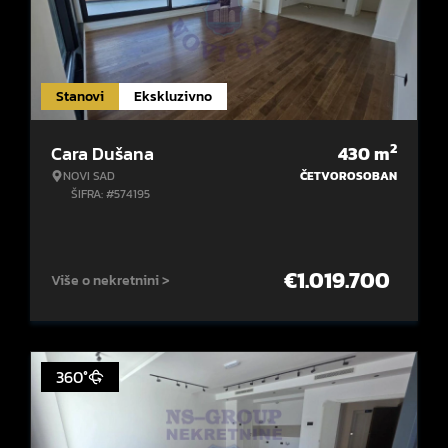
Stanovi
Ekskluzivno
2
Cara Dušana
430
m
NOVI SAD
ČETVOROSOBAN
ŠIFRA: #574195
€
1.019.700
Više o nekretnini >
360°