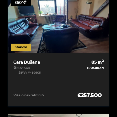
360°
Stanovi
2
Cara Dušana
85
m
NOVI SAD
TROSOBAN
ŠIFRA: #469605
€
257.500
Više o nekretnini >