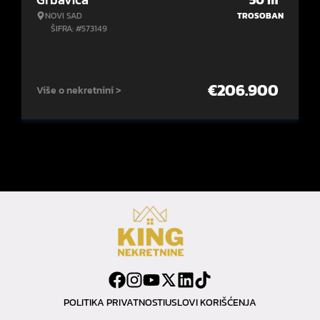
NOVI SAD
TROSOBAN
ŠIFRA: #573149
€
206.900
Više o nekretnini >
POLITIKA PRIVATNOSTI
USLOVI KORIŠĆENJA