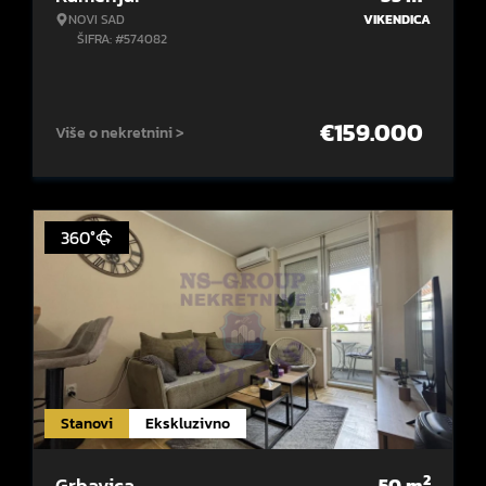
NOVI SAD
VIKENDICA
ŠIFRA: #574082
€
159.000
Više o nekretnini >
360°
Stanovi
Ekskluzivno
2
Grbavica
50
m