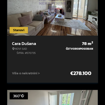
Stanovi
2
Cara Dušana
78
m
NOVI SAD
ČETVOROIPOSOBAN
ŠIFRA: #570735
€
278.100
Više o nekretnini >
360°