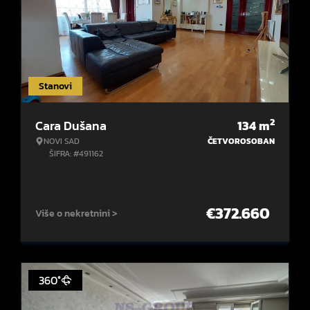
Stanovi
2
Cara Dušana
134
m
NOVI SAD
ČETVOROSOBAN
ŠIFRA: #491162
€
372.660
Više o nekretnini >
360°