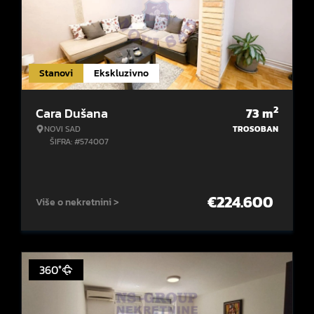
Stanovi
Ekskluzivno
2
Cara Dušana
73
m
NOVI SAD
TROSOBAN
ŠIFRA: #574007
€
224.600
Više o nekretnini >
360°