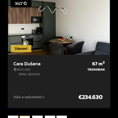
360°
Stanovi
2
Cara Dušana
67
m
NOVI SAD
TROSOBAN
ŠIFRA: #543419
€
234.630
Više o nekretnini >