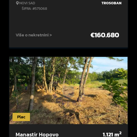
NOVI SAD
TROSOBAN
ŠIFRA: #575068
€
160.680
Više o nekretnini >
Plac
2
Manastir Hopovo
1.121
m