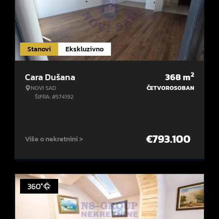
Stanovi
Ekskluzivno
2
Cara Dušana
368
m
NOVI SAD
ČETVOROSOBAN
ŠIFRA: #574192
€
793.100
Više o nekretnini >
360°