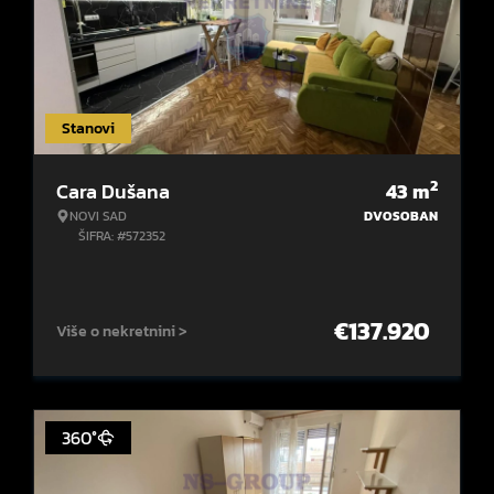
Stanovi
2
Cara Dušana
43
m
NOVI SAD
DVOSOBAN
ŠIFRA: #572352
€
137.920
Više o nekretnini >
360°