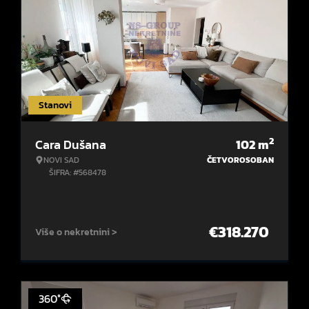
Stanovi
2
Cara Dušana
102
m
NOVI SAD
ČETVOROSOBAN
ŠIFRA: #568478
€
318.270
Više o nekretnini >
360°