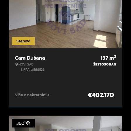
Stanovi
2
Cara Dušana
137
m
NOVI SAD
ŠESTOSOBAN
ŠIFRA: #568526
€
402.170
Više o nekretnini >
360°