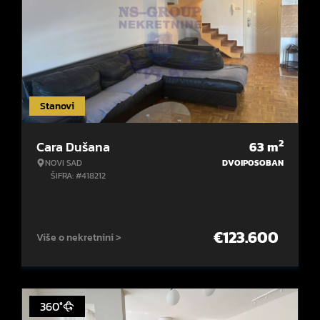
Stanovi
2
Cara Dušana
63
m
NOVI SAD
DVOIPOSOBAN
ŠIFRA: #418212
€
123.600
Više o nekretnini >
360°