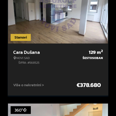
Stanovi
2
Cara Dušana
129
m
NOVI SAD
ŠESTOSOBAN
ŠIFRA: #568525
€
378.680
Više o nekretnini >
360°