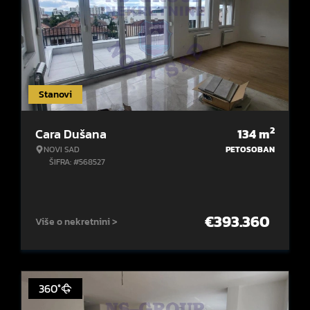
Stanovi
2
Cara Dušana
134
m
NOVI SAD
PETOSOBAN
ŠIFRA: #568527
€
393.360
Više o nekretnini >
360°