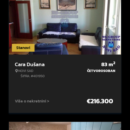
Stanovi
2
Cara Dušana
83
m
NOVI SAD
ČETVOROSOBAN
ŠIFRA: #401950
€
216.300
Više o nekretnini >