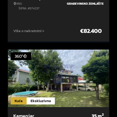
IRIG
GRAĐEVINSKO ZEMLJIŠTE
ŠIFRA: #574237
€
82.400
Više o nekretnini >
360°
Kuće
Ekskluzivno
2
Kamenjar
35
m