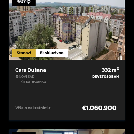
360°
Stanovi
Ekskluzivno
2
Cara Dušana
332
m
NOVI SAD
DEVETOSOBAN
ŠIFRA: #548954
€
1.060.900
Više o nekretnini >