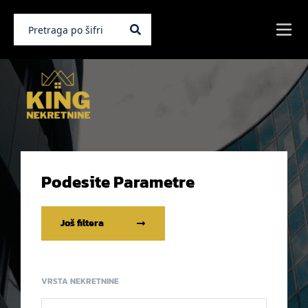
Podesite Parametre
Još filtera
VRSTA NEKRETNINE