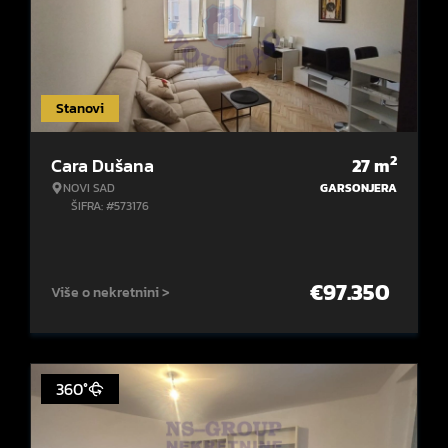
Stanovi
2
Cara Dušana
27
m
NOVI SAD
GARSONJERA
ŠIFRA: #573176
€
97.350
Više o nekretnini >
360°