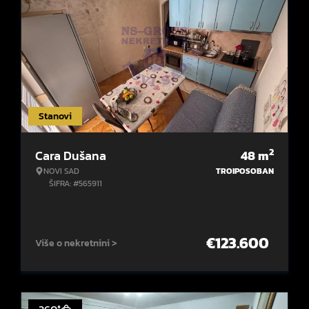
Stanovi
2
Cara Dušana
48
m
NOVI SAD
TROIPOSOBAN
ŠIFRA: #565911
€
123.600
Više o nekretnini >