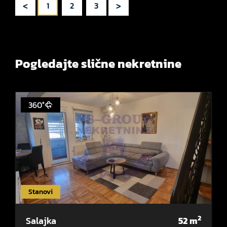
<
>
1
2
3
Pogledajte slične nekretnine
360°
Stanovi
2
Salajka
52
m