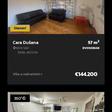
Stanovi
2
Cara Dušana
57
m
NOVI SAD
DVOSOBAN
ŠIFRA: #572733
€
144.200
Više o nekretnini >
360°