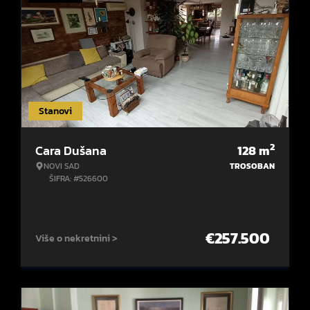
Stanovi
2
Cara Dušana
128
m
NOVI SAD
TROSOBAN
ŠIFRA: #526600
€
257.500
Više o nekretnini >