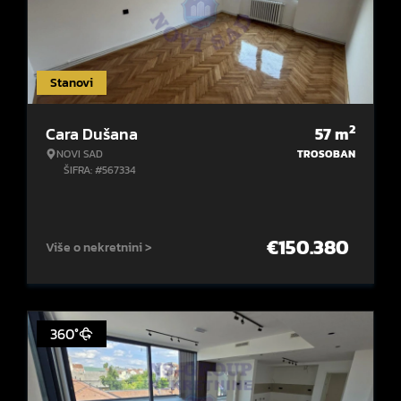
Stanovi
2
Cara Dušana
57
m
NOVI SAD
TROSOBAN
ŠIFRA: #567334
€
150.380
Više o nekretnini >
360°