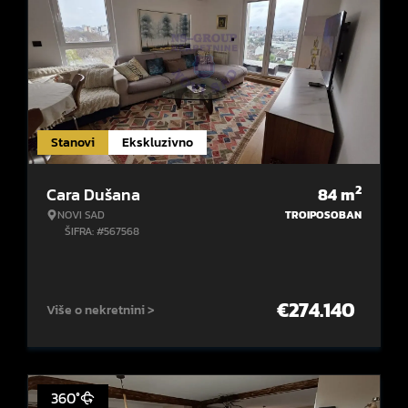
Stanovi
Ekskluzivno
2
Cara Dušana
84
m
NOVI SAD
TROIPOSOBAN
ŠIFRA: #567568
€
274.140
Više o nekretnini >
360°