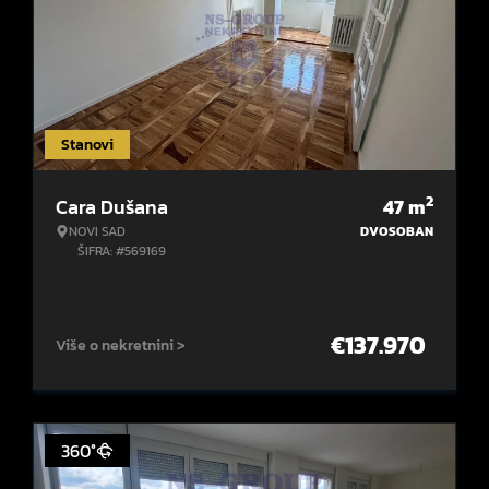
Stanovi
2
Cara Dušana
47
m
NOVI SAD
DVOSOBAN
ŠIFRA: #569169
€
137.970
Više o nekretnini >
360°