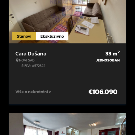
Stanovi
Ekskluzivno
2
Cara Dušana
33
m
NOVI SAD
JEDNOSOBAN
ŠIFRA: #572322
€
106.090
Više o nekretnini >