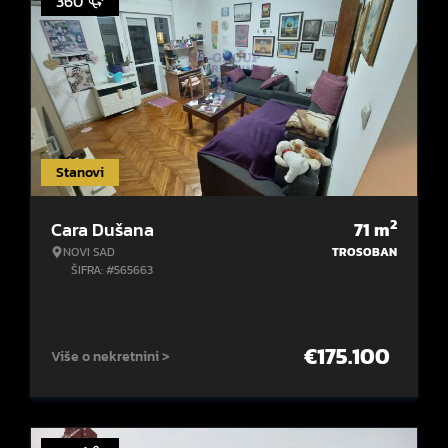
360°
Stanovi
2
Cara Dušana
71
m
NOVI SAD
TROSOBAN
ŠIFRA: #565663
€
175.100
Više o nekretnini >