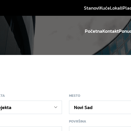
Stanovi
Kuće
Lokali
Pla
Početna
Kontakt
Ponud
KTA
MESTO
POVRŠINA