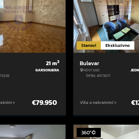
Stanovi
Ekskluzivno
2
21
m
Bulevar
GARSONJERA
NOVI SAD
JED
573238
ŠIFRA: #573017
€
79.950
€
1
etnini >
Više o nekretnini >
360°