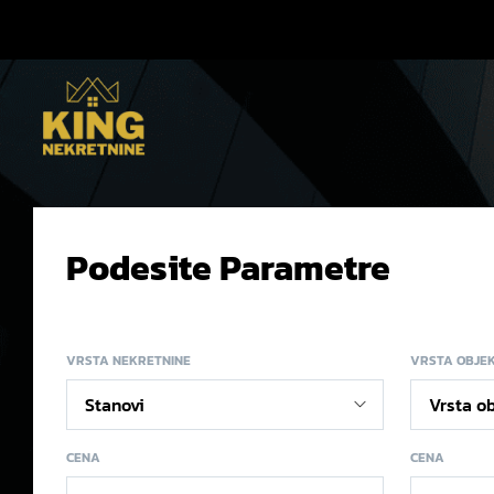
Podesite Parametre
VRSTA NEKRETNINE
VRSTA OBJE
CENA
CENA