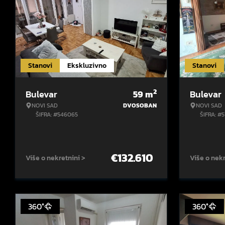
Stanovi
Ekskluzivno
Stanovi
2
Bulevar
59
m
Bulevar
NOVI SAD
DVOSOBAN
NOVI SAD
ŠIFRA: #546065
ŠIFRA: #
€
132.610
Više o nekretnini >
Više o nekr
360°
360°