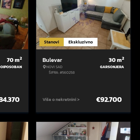
Stanovi
Ekskluzivno
2
2
70
m
Bulevar
30
m
ROIPOSOBAN
NOVI SAD
GARSONJERA
ŠIFRA: #560258
84.370
€
92.700
Više o nekretnini >