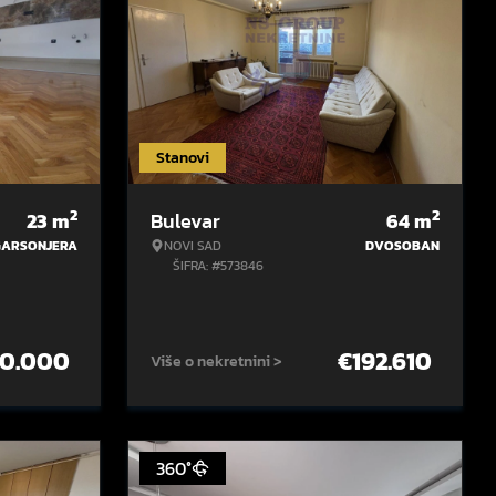
Stanovi
2
2
23
m
Bulevar
64
m
GARSONJERA
NOVI SAD
DVOSOBAN
ŠIFRA: #573846
0.000
€
192.610
Više o nekretnini >
360°