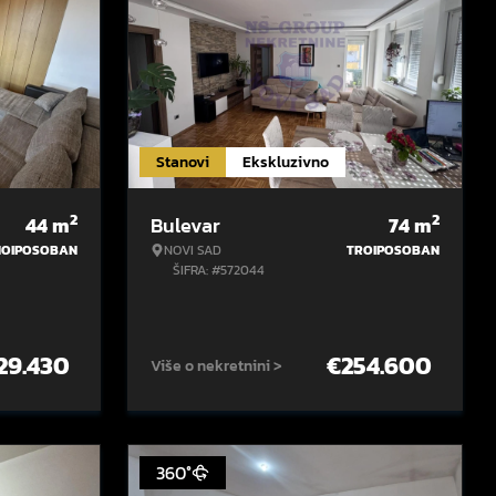
Stanovi
Ekskluzivno
2
2
44
m
Bulevar
74
m
NOIPOSOBAN
NOVI SAD
TROIPOSOBAN
ŠIFRA: #572044
29.430
€
254.600
Više o nekretnini >
360°