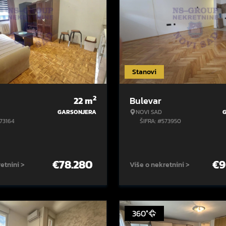
Stanovi
2
22
m
Bulevar
GARSONJERA
NOVI SAD
573164
ŠIFRA: #573950
€
78.280
€
9
etnini >
Više o nekretnini >
360°