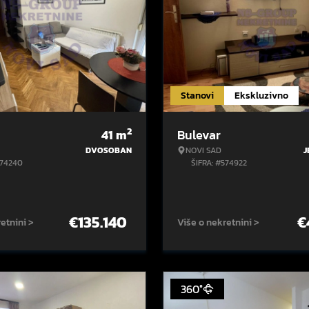
Stanovi
Ekskluzivno
2
41
m
Bulevar
DVOSOBAN
NOVI SAD
J
574240
ŠIFRA: #574922
€
135.140
€
etnini >
Više o nekretnini >
360°