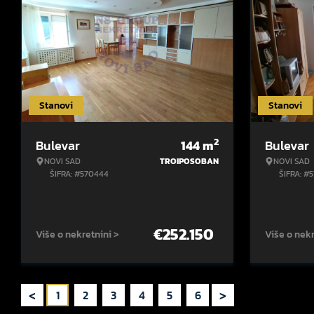
Stanovi
Stanovi
2
Bulevar
144
m
Bulevar
NOVI SAD
TROIPOSOBAN
NOVI SAD
ŠIFRA: #570444
ŠIFRA: #
€
252.150
Više o nekretnini >
Više o nekr
<
>
1
2
3
4
5
6