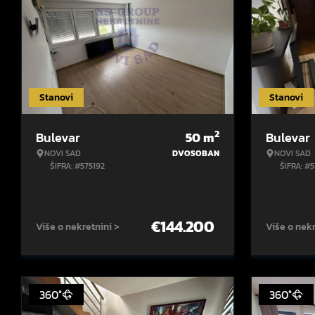
Stanovi
Stanovi
2
Bulevar
50
m
Bulevar
NOVI SAD
DVOSOBAN
NOVI SAD
ŠIFRA: #575192
ŠIFRA: #
€
144.200
Više o nekretnini >
Više o nekr
360°
360°