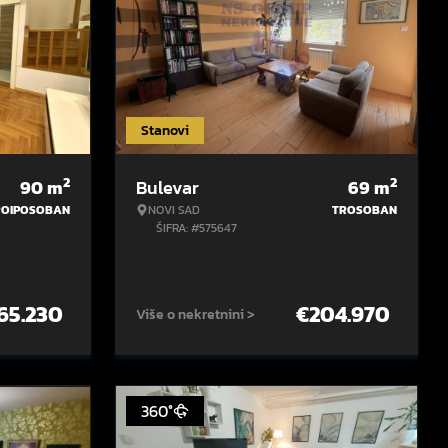
Stanovi
2
2
90
m
Bulevar
69
m
ROIPOSOBAN
NOVI SAD
TROSOBAN
ŠIFRA: #575647
65.230
€
204.970
Više o nekretnini >
360°