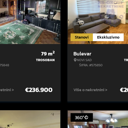
Stanovi
Ekskluzivno
2
79
m
Bulevar
TROSOBAN
NOVI SAD
T
575848
ŠIFRA: #575850
€
236.900
€
2
etnini >
Više o nekretnini >
360°