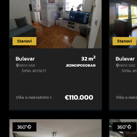
Stanovi
Stanovi
2
Bulevar
32
m
Bulevar
NOVI SAD
JEDNOIPOSOBAN
NOVI SAD
ŠIFRA: #575677
ŠIFRA: #
€
110.000
Više o nekretnini >
Više o nekr
360°
360°