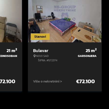
Stanovi
2
2
21
m
Bulevar
25
m
EDNOSOBAN
NOVI SAD
GARSONJERA
ŠIFRA: #572374
72.100
€
72.100
Više o nekretnini >