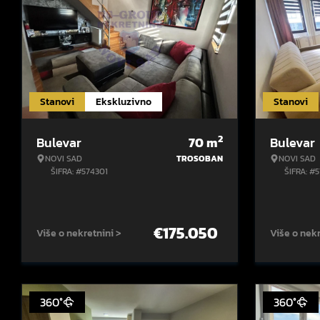
Stanovi
Ekskluzivno
Stanovi
2
Bulevar
70
m
Bulevar
NOVI SAD
TROSOBAN
NOVI SAD
ŠIFRA: #574301
ŠIFRA: #
€
175.050
Više o nekretnini >
Više o nekr
360°
360°