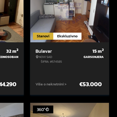
Stanovi
Ekskluzivno
2
2
32
m
Bulevar
15
m
EDNOSOBAN
NOVI SAD
GARSONJERA
ŠIFRA: #574585
44.290
€
53.000
Više o nekretnini >
360°