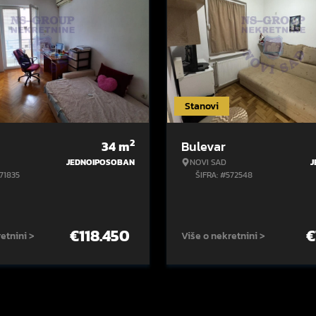
Stanovi
2
34
m
Bulevar
JEDNOIPOSOBAN
NOVI SAD
J
571835
ŠIFRA: #572548
€
118.450
€
etnini >
Više o nekretnini >