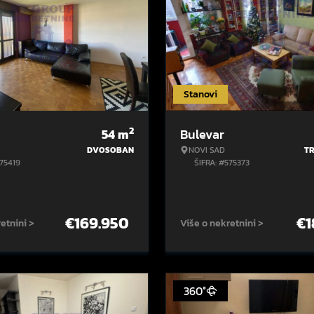
Stanovi
2
54
m
Bulevar
DVOSOBAN
NOVI SAD
T
575419
ŠIFRA: #575373
€
169.950
€
1
etnini >
Više o nekretnini >
360°