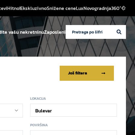
cevi
Hitno!
Ekskluzivno
Snižene cene
Lux
Novogradnja
360°
ite vašu nekretninu
Zaposleni
Još filtera
LOKACIJA
Bulevar
POVRŠINA