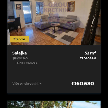
Stanovi
2
Salajka
52
m
NOVI SAD
TROSOBAN
ŠIFRA: #575068
€
160.680
Više o nekretnini >