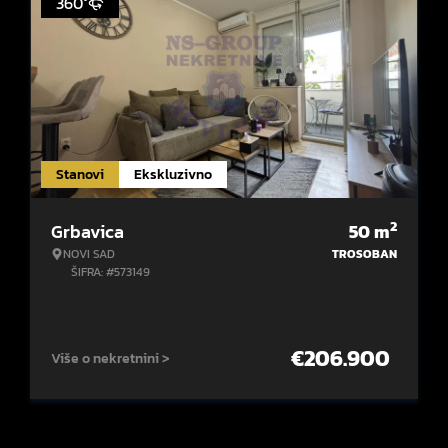
360°
Stanovi
Ekskluzivno
2
Grbavica
50
m
NOVI SAD
TROSOBAN
ŠIFRA: #573149
€
206.900
Više o nekretnini >