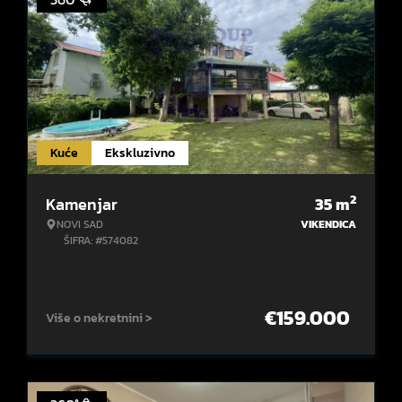
Kuće
Ekskluzivno
2
Kamenjar
35
m
NOVI SAD
VIKENDICA
ŠIFRA: #574082
€
159.000
Više o nekretnini >