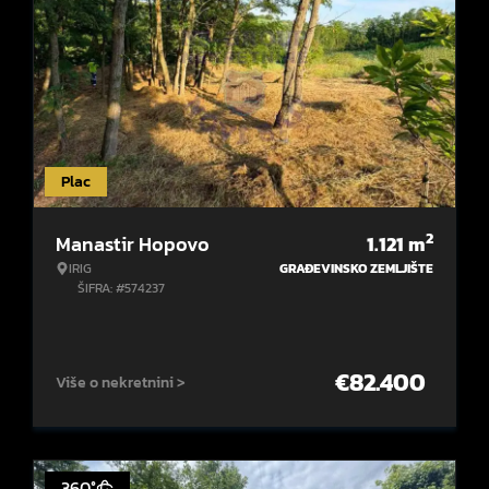
Plac
2
Manastir Hopovo
1.121
m
IRIG
GRAĐEVINSKO ZEMLJIŠTE
ŠIFRA: #574237
€
82.400
Više o nekretnini >
360°