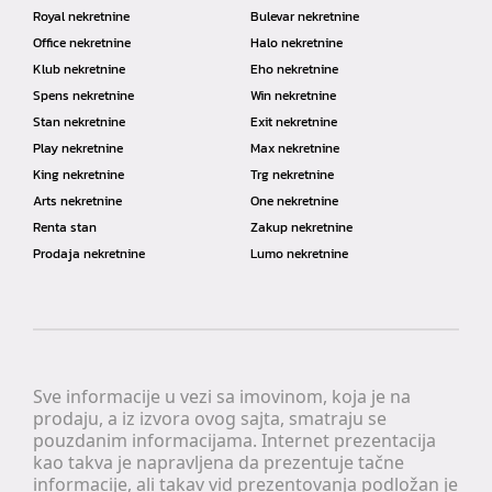
Royal nekretnine
Bulevar nekretnine
Office nekretnine
Halo nekretnine
Klub nekretnine
Eho nekretnine
Spens nekretnine
Win nekretnine
Stan nekretnine
Exit nekretnine
Play nekretnine
Max nekretnine
King nekretnine
Trg nekretnine
Arts nekretnine
One nekretnine
Renta stan
Zakup nekretnine
Prodaja nekretnine
Lumo nekretnine
Sve informacije u vezi sa imovinom, koja je na
prodaju, a iz izvora ovog sajta, smatraju se
pouzdanim informacijama. Internet prezentacija
kao takva je napravljena da prezentuje tačne
informacije, ali takav vid prezentovanja podložan je