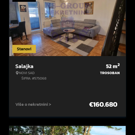
Stanovi
2
Salajka
52
m
NOVI SAD
TROSOBAN
ŠIFRA: #575068
€
160.680
Više o nekretnini >