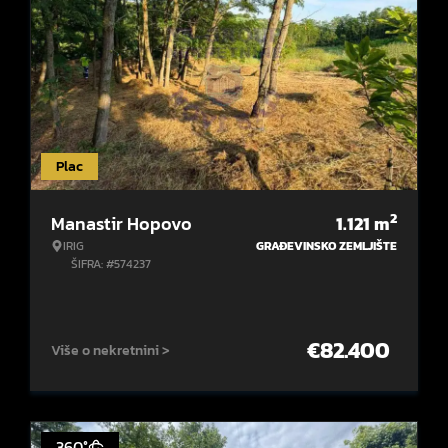
Plac
2
Manastir Hopovo
1.121
m
IRIG
GRAĐEVINSKO ZEMLJIŠTE
ŠIFRA: #574237
€
82.400
Više o nekretnini >
360°