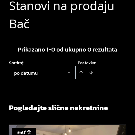
Stanovi na prodaju
Bač
Prikazano 1-0 od ukupno 0 rezultata
Sortiraj
:
Postavka:
po datumu
Pogledajte slične nekretnine
360°