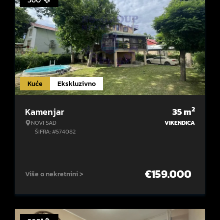
Kuće
Ekskluzivno
2
Kamenjar
35
m
NOVI SAD
VIKENDICA
ŠIFRA: #574082
€
159.000
Više o nekretnini >