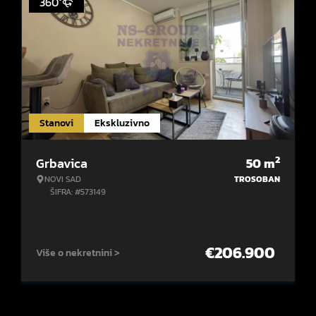
360°
Stanovi
Ekskluzivno
2
Grbavica
50
m
NOVI SAD
TROSOBAN
ŠIFRA: #573149
€
206.900
Više o nekretnini >