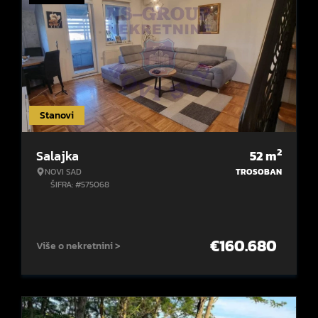
Stanovi
2
Salajka
52
m
NOVI SAD
TROSOBAN
ŠIFRA: #575068
€
160.680
Više o nekretnini >