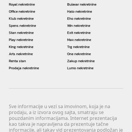
Royal nekretnine
Bulevar nekretnine
Office nekretnine
Halo nekretnine
Klub nekretnine
Eho nekretnine
Spens nekretnine
Win nekretnine
Stan nekretnine
Exit nekretnine
Play nekretnine
Max nekretnine
King nekretnine
Trg nekretnine
Arts nekretnine
One nekretnine
Renta stan
Zakup nekretnine
Prodaja nekretnine
Lumo nekretnine
Sve informacije u vezi sa imovinom, koja je na
prodaju, a iz izvora ovog sajta, smatraju se
pouzdanim informacijama. Internet prezentacija
kao takva je napravljena da prezentuje tačne
informacije, ali takav vid prezentovanja podložan je