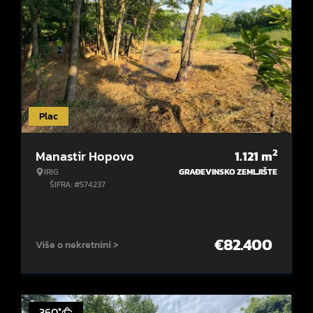
Plac
2
Manastir Hopovo
1.121
m
IRIG
GRAĐEVINSKO ZEMLJIŠTE
ŠIFRA: #574237
€
82.400
Više o nekretnini >
360°