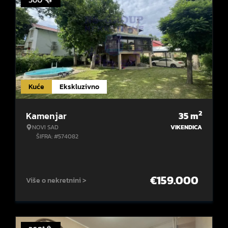
Kuće
Ekskluzivno
2
Kamenjar
35
m
NOVI SAD
VIKENDICA
ŠIFRA: #574082
€
159.000
Više o nekretnini >