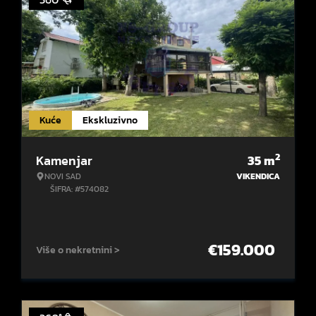
Kuće
Ekskluzivno
2
Kamenjar
35
m
NOVI SAD
VIKENDICA
ŠIFRA: #574082
€
159.000
Više o nekretnini >