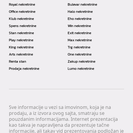
Royal nekretnine
Bulevar nekretnine
Office nekretnine
Halo nekretnine
Klub nekretnine
Eho nekretnine
Spens nekretnine
Win nekretnine
Stan nekretnine
Exit nekretnine
Play nekretnine
Max nekretnine
King nekretnine
Trg nekretnine
Arts nekretnine
One nekretnine
Renta stan
Zakup nekretnine
Prodaja nekretnine
Lumo nekretnine
Sve informacije u vezi sa imovinom, koja je na
prodaju, a iz izvora ovog sajta, smatraju se
pouzdanim informacijama. Internet prezentacija
kao takva je napravljena da prezentuje tačne
informacije, ali takav vid prezentovanja podložan je