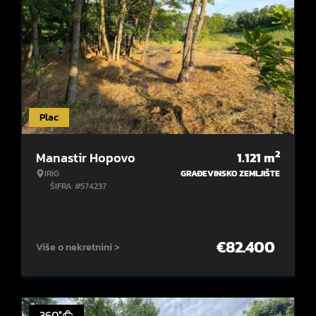
Plac
2
Manastir Hopovo
1.121
m
IRIG
GRAĐEVINSKO ZEMLJIŠTE
ŠIFRA: #574237
€
82.400
Više o nekretnini >
360°