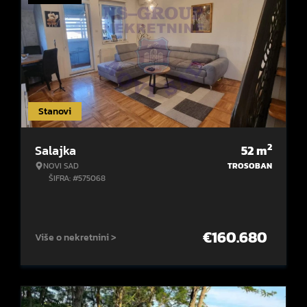
Stanovi
2
Salajka
52
m
NOVI SAD
TROSOBAN
ŠIFRA: #575068
€
160.680
Više o nekretnini >