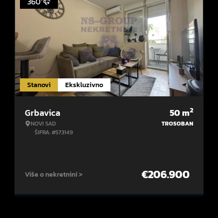
360°
Stanovi
Ekskluzivno
2
Grbavica
50
m
NOVI SAD
TROSOBAN
ŠIFRA: #573149
€
206.900
Više o nekretnini >