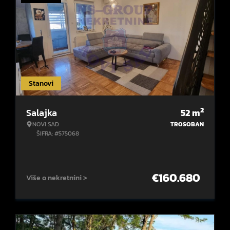
Stanovi
2
Salajka
52
m
NOVI SAD
TROSOBAN
ŠIFRA: #575068
€
160.680
Više o nekretnini >