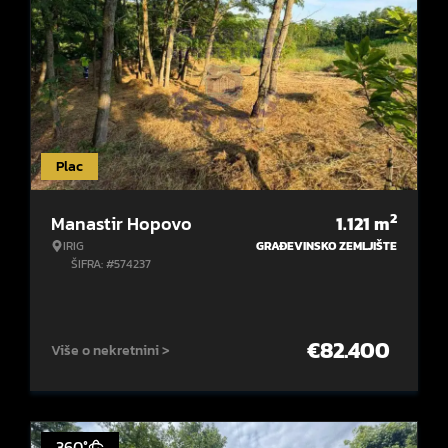
Plac
2
Manastir Hopovo
1.121
m
IRIG
GRAĐEVINSKO ZEMLJIŠTE
ŠIFRA: #574237
€
82.400
Više o nekretnini >
360°