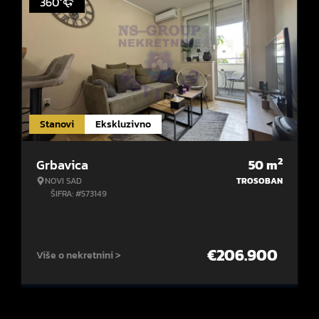
360°
Stanovi
Ekskluzivno
2
Grbavica
50
m
NOVI SAD
TROSOBAN
ŠIFRA: #573149
€
206.900
Više o nekretnini >