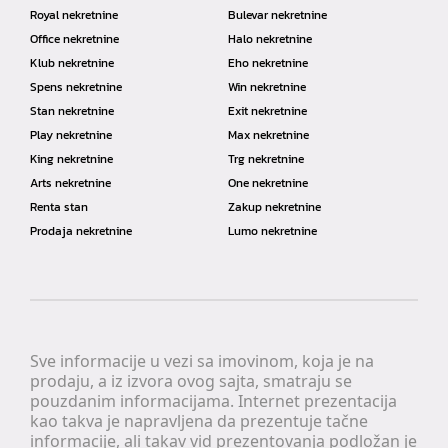
Royal nekretnine
Bulevar nekretnine
Office nekretnine
Halo nekretnine
Klub nekretnine
Eho nekretnine
Spens nekretnine
Win nekretnine
Stan nekretnine
Exit nekretnine
Play nekretnine
Max nekretnine
King nekretnine
Trg nekretnine
Arts nekretnine
One nekretnine
Renta stan
Zakup nekretnine
Prodaja nekretnine
Lumo nekretnine
Sve informacije u vezi sa imovinom, koja je na
prodaju, a iz izvora ovog sajta, smatraju se
pouzdanim informacijama. Internet prezentacija
kao takva je napravljena da prezentuje tačne
informacije, ali takav vid prezentovanja podložan je