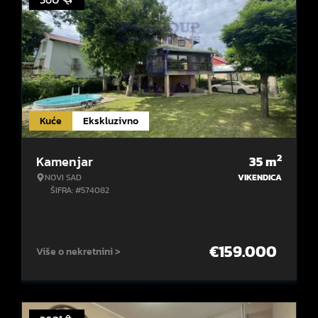
Kuće
Ekskluzivno
2
Kamenjar
35
m
NOVI SAD
VIKENDICA
ŠIFRA: #574082
€
159.000
Više o nekretnini >