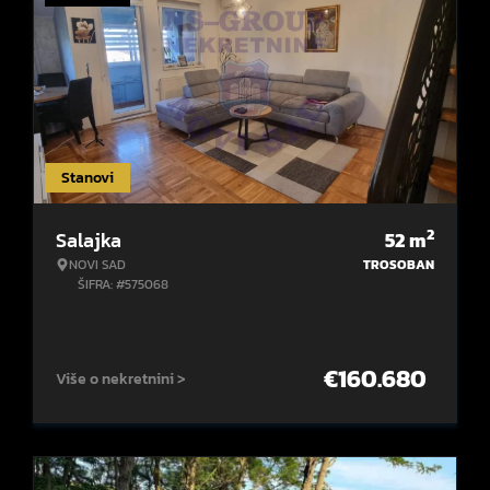
Stanovi
2
Salajka
52
m
NOVI SAD
TROSOBAN
ŠIFRA: #575068
€
160.680
Više o nekretnini >