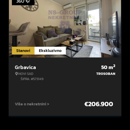
360°
Stanovi
Ekskluzivno
2
Grbavica
50
m
NOVI SAD
TROSOBAN
ŠIFRA: #573149
€
206.900
Više o nekretnini >