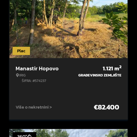
Plac
2
Manastir Hopovo
1.121
m
IRIG
GRAĐEVINSKO ZEMLJIŠTE
ŠIFRA: #574237
€
82.400
Više o nekretnini >
360°