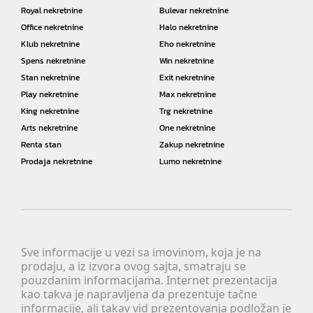
Royal nekretnine
Bulevar nekretnine
Office nekretnine
Halo nekretnine
Klub nekretnine
Eho nekretnine
Spens nekretnine
Win nekretnine
Stan nekretnine
Exit nekretnine
Play nekretnine
Max nekretnine
King nekretnine
Trg nekretnine
Arts nekretnine
One nekretnine
Renta stan
Zakup nekretnine
Prodaja nekretnine
Lumo nekretnine
Sve informacije u vezi sa imovinom, koja je na
prodaju, a iz izvora ovog sajta, smatraju se
pouzdanim informacijama. Internet prezentacija
kao takva je napravljena da prezentuje tačne
informacije, ali takav vid prezentovanja podložan je