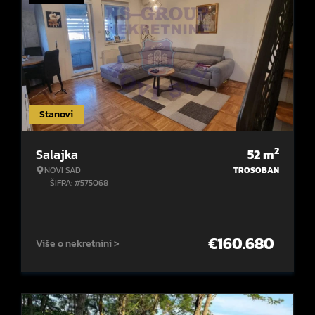
Stanovi
2
Salajka
52
m
NOVI SAD
TROSOBAN
ŠIFRA: #575068
€
160.680
Više o nekretnini >