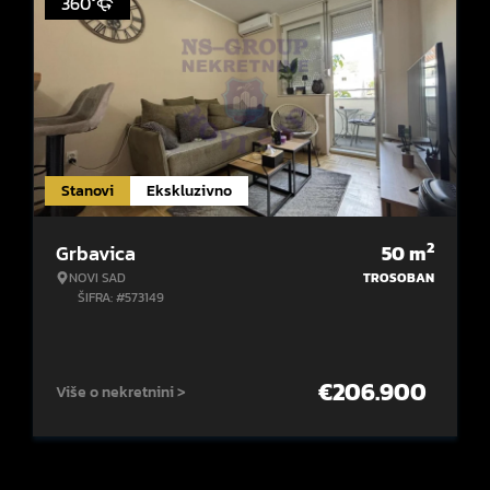
360°
Stanovi
Ekskluzivno
2
Grbavica
50
m
NOVI SAD
TROSOBAN
ŠIFRA: #573149
€
206.900
Više o nekretnini >