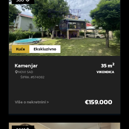
Kuće
Ekskluzivno
2
Kamenjar
35
m
NOVI SAD
VIKENDICA
ŠIFRA: #574082
€
159.000
Više o nekretnini >