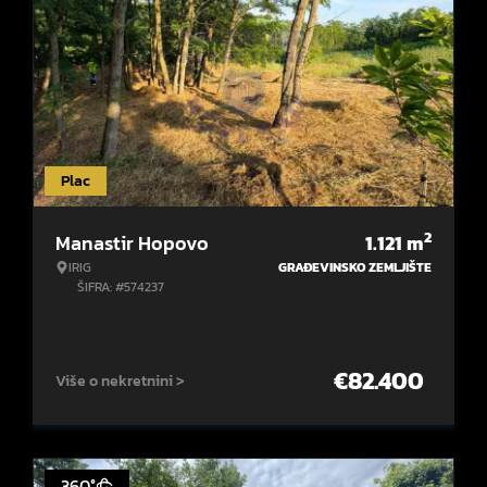
Plac
2
Manastir Hopovo
1.121
m
IRIG
GRAĐEVINSKO ZEMLJIŠTE
ŠIFRA: #574237
€
82.400
Više o nekretnini >
360°