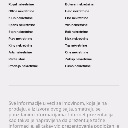
Royal nekretnine
Bulevar nekretnine
Office nekretnine
Halo nekretnine
Klub nekretnine
Eho nekretnine
Spens nekretnine
Win nekretnine
Stan nekretnine
Exit nekretnine
Play nekretnine
Max nekretnine
King nekretnine
Trg nekretnine
Arts nekretnine
One nekretnine
Renta stan
Zakup nekretnine
Prodaja nekretnine
Lumo nekretnine
Sve informacije u vezi sa imovinom, koja je na
prodaju, a iz izvora ovog sajta, smatraju se
pouzdanim informacijama. Internet prezentacija
kao takva je napravljena da prezentuje tačne
informacije, ali takav vid prezentovanja podložan je