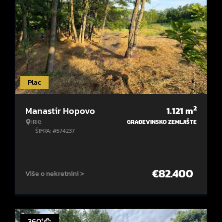
Plac
2
Manastir Hopovo
1.121
m
IRIG
GRAĐEVINSKO ZEMLJIŠTE
ŠIFRA: #574237
€
82.400
Više o nekretnini >
360°