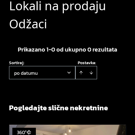
Lokali na prodaju
Odžaci
Prikazano 1-0 od ukupno 0 rezultata
Sortiraj
:
Postavka:
po datumu
Pogledajte slične nekretnine
360°