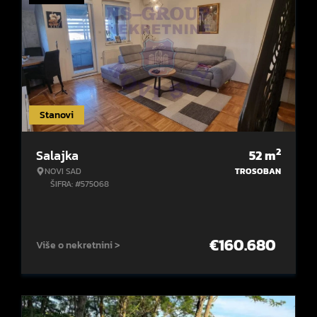
Stanovi
2
Salajka
52
m
NOVI SAD
TROSOBAN
ŠIFRA: #575068
€
160.680
Više o nekretnini >