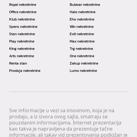
Royal nekretnine
Bulevar nekretnine
Office nekretnine
Halo nekretnine
Klub nekretnine
Eho nekretnine
Spens nekretnine
Win nekretnine
Stan nekretnine
Exit nekretnine
Play nekretnine
Max nekretnine
King nekretnine
Trg nekretnine
Arts nekretnine
One nekretnine
Renta stan
Zakup nekretnine
Prodaja nekretnine
Lumo nekretnine
Sve informacije u vezi sa imovinom, koja je na
prodaju, a iz izvora ovog sajta, smatraju se
pouzdanim informacijama. Internet prezentacija
kao takva je napravljena da prezentuje tačne
informacije, ali takav vid prezentovanja podložan je