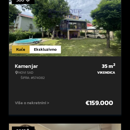
Kuće
Ekskluzivno
2
Kamenjar
35
m
NOVI SAD
VIKENDICA
ŠIFRA: #574082
€
159.000
Više o nekretnini >