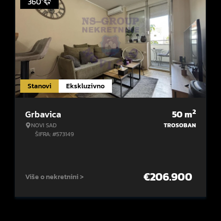
360°
Stanovi
Ekskluzivno
2
Grbavica
50
m
NOVI SAD
TROSOBAN
ŠIFRA: #573149
€
206.900
Više o nekretnini >