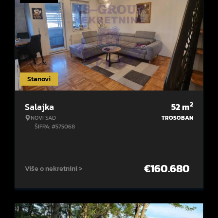
Stanovi
2
Salajka
52
m
NOVI SAD
TROSOBAN
ŠIFRA: #575068
€
160.680
Više o nekretnini >