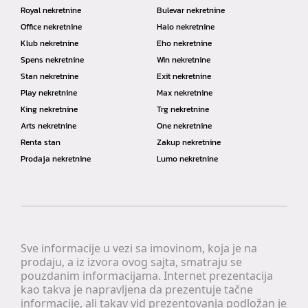
Royal nekretnine
Bulevar nekretnine
Office nekretnine
Halo nekretnine
Klub nekretnine
Eho nekretnine
Spens nekretnine
Win nekretnine
Stan nekretnine
Exit nekretnine
Play nekretnine
Max nekretnine
King nekretnine
Trg nekretnine
Arts nekretnine
One nekretnine
Renta stan
Zakup nekretnine
Prodaja nekretnine
Lumo nekretnine
Sve informacije u vezi sa imovinom, koja je na
prodaju, a iz izvora ovog sajta, smatraju se
pouzdanim informacijama. Internet prezentacija
kao takva je napravljena da prezentuje tačne
informacije, ali takav vid prezentovanja podložan je