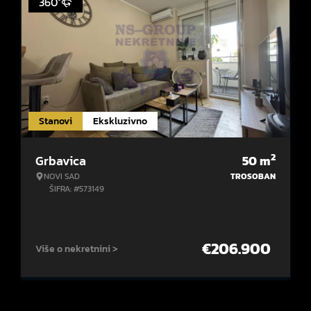
360°
Stanovi
Ekskluzivno
2
Grbavica
50
m
NOVI SAD
TROSOBAN
ŠIFRA: #573149
€
206.900
Više o nekretnini >