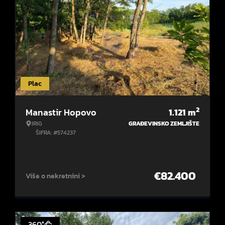
Plac
2
Manastir Hopovo
1.121
m
IRIG
GRAĐEVINSKO ZEMLJIŠTE
ŠIFRA: #574237
€
82.400
Više o nekretnini >
360°