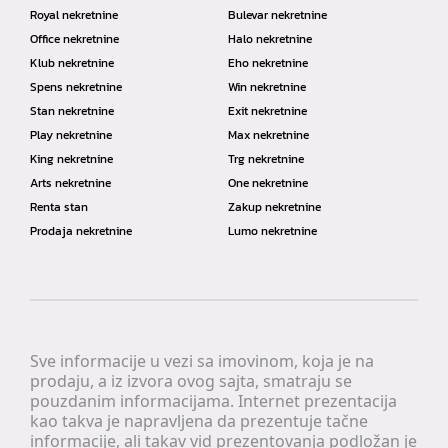
Royal nekretnine
Bulevar nekretnine
Office nekretnine
Halo nekretnine
Klub nekretnine
Eho nekretnine
Spens nekretnine
Win nekretnine
Stan nekretnine
Exit nekretnine
Play nekretnine
Max nekretnine
King nekretnine
Trg nekretnine
Arts nekretnine
One nekretnine
Renta stan
Zakup nekretnine
Prodaja nekretnine
Lumo nekretnine
Sve informacije u vezi sa imovinom, koja je na
prodaju, a iz izvora ovog sajta, smatraju se
pouzdanim informacijama. Internet prezentacija
kao takva je napravljena da prezentuje tačne
informacije, ali takav vid prezentovanja podložan je