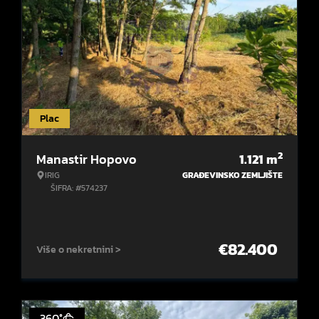
Plac
2
Manastir Hopovo
1.121
m
IRIG
GRAĐEVINSKO ZEMLJIŠTE
ŠIFRA: #574237
€
82.400
Više o nekretnini >
360°