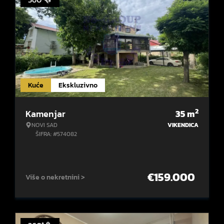
Kuće
Ekskluzivno
2
Kamenjar
35
m
NOVI SAD
VIKENDICA
ŠIFRA: #574082
€
159.000
Više o nekretnini >