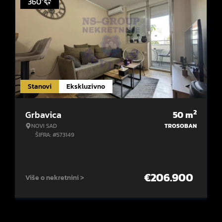
360°
Stanovi
Ekskluzivno
2
Grbavica
50
m
NOVI SAD
TROSOBAN
ŠIFRA: #573149
€
206.900
Više o nekretnini >