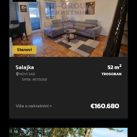
Stanovi
2
Salajka
52
m
NOVI SAD
TROSOBAN
ŠIFRA: #575068
€
160.680
Više o nekretnini >