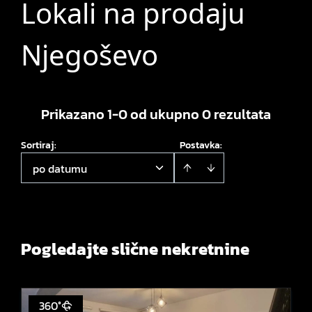
Lokali na prodaju
Njegoševo
Prikazano 1-0 od ukupno 0 rezultata
Sortiraj
:
Postavka:
po datumu
Pogledajte slične nekretnine
360°