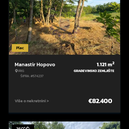
Plac
2
Manastir Hopovo
1.121
m
IRIG
GRAĐEVINSKO ZEMLJIŠTE
ŠIFRA: #574237
€
82.400
Više o nekretnini >
360°