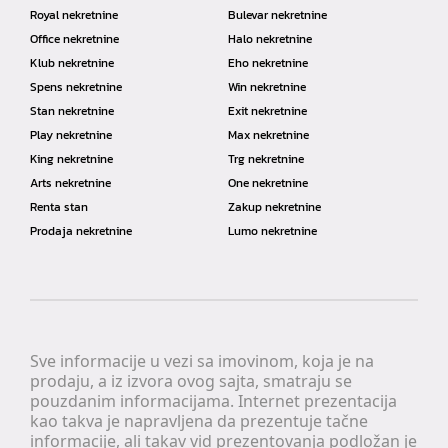
Royal nekretnine
Bulevar nekretnine
Office nekretnine
Halo nekretnine
Klub nekretnine
Eho nekretnine
Spens nekretnine
Win nekretnine
Stan nekretnine
Exit nekretnine
Play nekretnine
Max nekretnine
King nekretnine
Trg nekretnine
Arts nekretnine
One nekretnine
Renta stan
Zakup nekretnine
Prodaja nekretnine
Lumo nekretnine
Sve informacije u vezi sa imovinom, koja je na
prodaju, a iz izvora ovog sajta, smatraju se
pouzdanim informacijama. Internet prezentacija
kao takva je napravljena da prezentuje tačne
informacije, ali takav vid prezentovanja podložan je