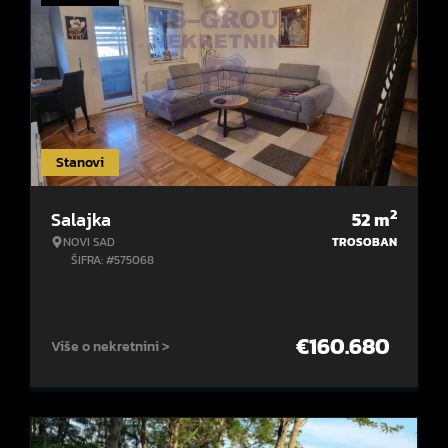
Stanovi
2
Salajka
52
m
NOVI SAD
TROSOBAN
ŠIFRA: #575068
€
160.680
Više o nekretnini >