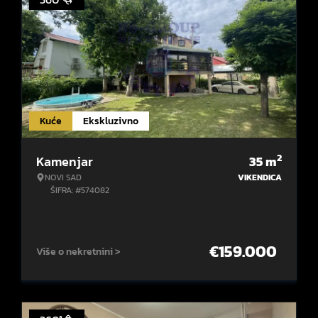
Kuće
Ekskluzivno
2
Kamenjar
35
m
NOVI SAD
VIKENDICA
ŠIFRA: #574082
€
159.000
Više o nekretnini >