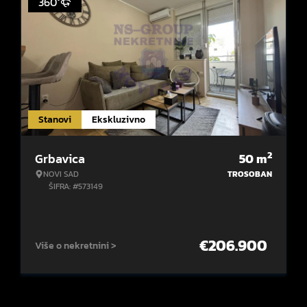
360°
Stanovi
Ekskluzivno
2
Grbavica
50
m
NOVI SAD
TROSOBAN
ŠIFRA: #573149
€
206.900
Više o nekretnini >