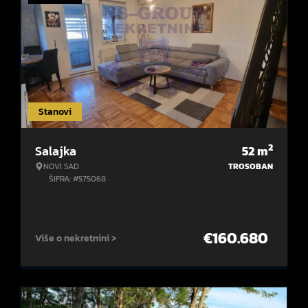
Stanovi
2
Salajka
52
m
NOVI SAD
TROSOBAN
ŠIFRA: #575068
€
160.680
Više o nekretnini >