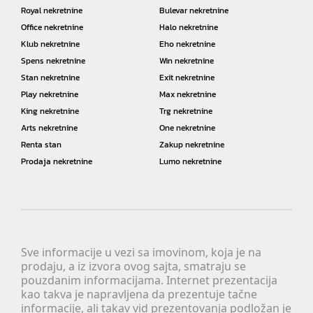
Royal nekretnine
Bulevar nekretnine
Office nekretnine
Halo nekretnine
Klub nekretnine
Eho nekretnine
Spens nekretnine
Win nekretnine
Stan nekretnine
Exit nekretnine
Play nekretnine
Max nekretnine
King nekretnine
Trg nekretnine
Arts nekretnine
One nekretnine
Renta stan
Zakup nekretnine
Prodaja nekretnine
Lumo nekretnine
Sve informacije u vezi sa imovinom, koja je na
prodaju, a iz izvora ovog sajta, smatraju se
pouzdanim informacijama. Internet prezentacija
kao takva je napravljena da prezentuje tačne
informacije, ali takav vid prezentovanja podložan je