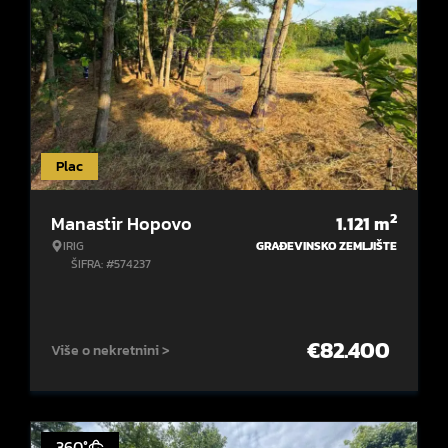
Plac
2
Manastir Hopovo
1.121
m
IRIG
GRAĐEVINSKO ZEMLJIŠTE
ŠIFRA: #574237
€
82.400
Više o nekretnini >
360°