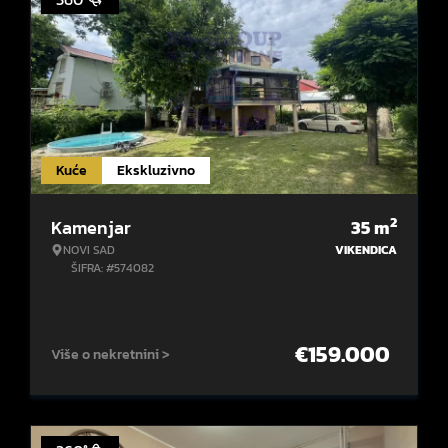
Kuće
Ekskluzivno
2
Kamenjar
35
m
NOVI SAD
VIKENDICA
ŠIFRA: #574082
€
159.000
Više o nekretnini >