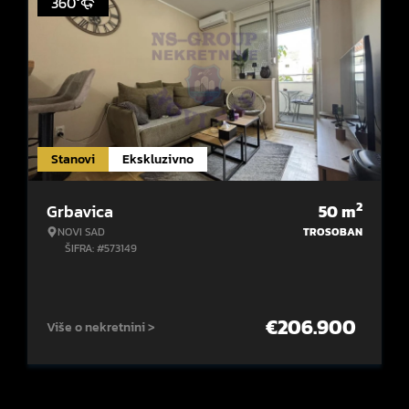
360°
Stanovi
Ekskluzivno
2
Grbavica
50
m
NOVI SAD
TROSOBAN
ŠIFRA: #573149
€
206.900
Više o nekretnini >