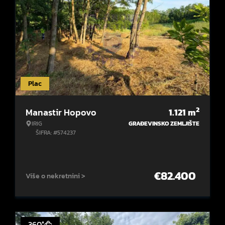
Plac
2
Manastir Hopovo
1.121
m
IRIG
GRAĐEVINSKO ZEMLJIŠTE
ŠIFRA: #574237
€
82.400
Više o nekretnini >
360°