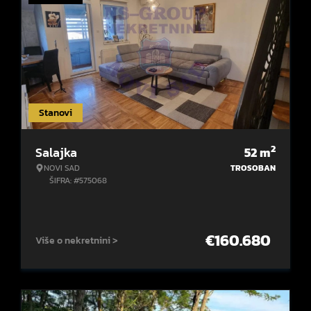
Stanovi
2
Salajka
52
m
NOVI SAD
TROSOBAN
ŠIFRA: #575068
€
160.680
Više o nekretnini >