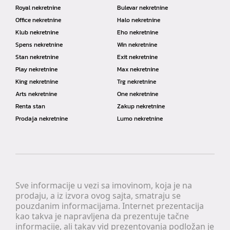
Royal nekretnine
Bulevar nekretnine
Office nekretnine
Halo nekretnine
Klub nekretnine
Eho nekretnine
Spens nekretnine
Win nekretnine
Stan nekretnine
Exit nekretnine
Play nekretnine
Max nekretnine
King nekretnine
Trg nekretnine
Arts nekretnine
One nekretnine
Renta stan
Zakup nekretnine
Prodaja nekretnine
Lumo nekretnine
Sve informacije u vezi sa imovinom, koja je na
prodaju, a iz izvora ovog sajta, smatraju se
pouzdanim informacijama. Internet prezentacija
kao takva je napravljena da prezentuje tačne
informacije, ali takav vid prezentovanja podložan je