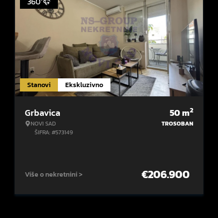
360°
Stanovi
Ekskluzivno
2
Grbavica
50
m
NOVI SAD
TROSOBAN
ŠIFRA: #573149
€
206.900
Više o nekretnini >