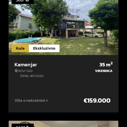
Kuće
Ekskluzivno
2
Kamenjar
35
m
NOVI SAD
VIKENDICA
ŠIFRA: #574082
€
159.000
Više o nekretnini >