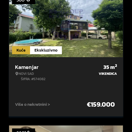
Kuće
Ekskluzivno
2
Kamenjar
35
m
NOVI SAD
VIKENDICA
ŠIFRA: #574082
€
159.000
Više o nekretnini >