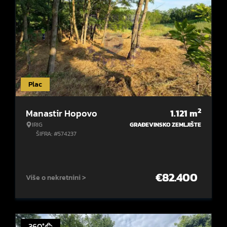
Plac
2
Manastir Hopovo
1.121
m
IRIG
GRAĐEVINSKO ZEMLJIŠTE
ŠIFRA: #574237
€
82.400
Više o nekretnini >
360°