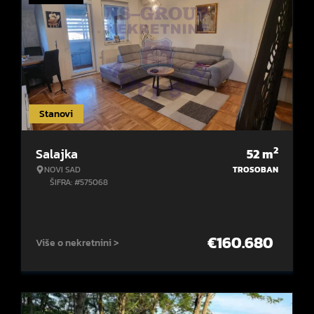
Stanovi
2
Salajka
52
m
NOVI SAD
TROSOBAN
ŠIFRA: #575068
€
160.680
Više o nekretnini >