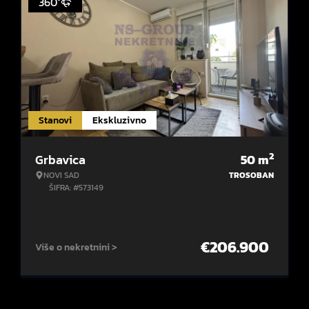
360°
Stanovi
Ekskluzivno
2
Grbavica
50
m
NOVI SAD
TROSOBAN
ŠIFRA: #573149
€
206.900
Više o nekretnini >