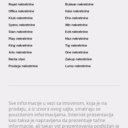
Royal nekretnine
Bulevar nekretnine
Office nekretnine
Halo nekretnine
Klub nekretnine
Eho nekretnine
Spens nekretnine
Win nekretnine
Stan nekretnine
Exit nekretnine
Play nekretnine
Max nekretnine
King nekretnine
Trg nekretnine
Arts nekretnine
One nekretnine
Renta stan
Zakup nekretnine
Prodaja nekretnine
Lumo nekretnine
Sve informacije u vezi sa imovinom, koja je na
prodaju, a iz izvora ovog sajta, smatraju se
pouzdanim informacijama. Internet prezentacija
kao takva je napravljena da prezentuje tačne
informacije, ali takav vid prezentovanja podložan je