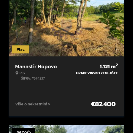
Plac
2
Manastir Hopovo
1.121
m
IRIG
GRAĐEVINSKO ZEMLJIŠTE
ŠIFRA: #574237
€
82.400
Više o nekretnini >
360°