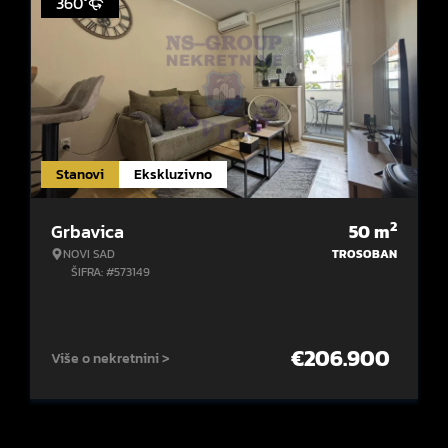
360°
Stanovi
Ekskluzivno
2
Grbavica
50
m
NOVI SAD
TROSOBAN
ŠIFRA: #573149
€
206.900
Više o nekretnini >