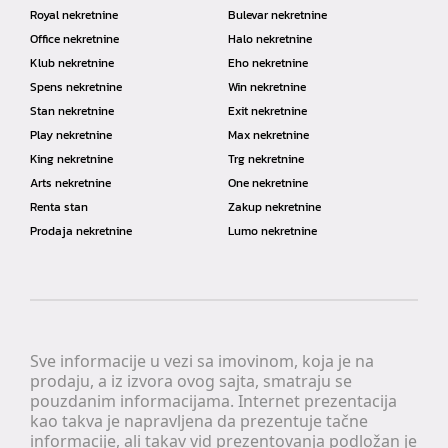
Royal nekretnine
Bulevar nekretnine
Office nekretnine
Halo nekretnine
Klub nekretnine
Eho nekretnine
Spens nekretnine
Win nekretnine
Stan nekretnine
Exit nekretnine
Play nekretnine
Max nekretnine
King nekretnine
Trg nekretnine
Arts nekretnine
One nekretnine
Renta stan
Zakup nekretnine
Prodaja nekretnine
Lumo nekretnine
Sve informacije u vezi sa imovinom, koja je na
prodaju, a iz izvora ovog sajta, smatraju se
pouzdanim informacijama. Internet prezentacija
kao takva je napravljena da prezentuje tačne
informacije, ali takav vid prezentovanja podložan je