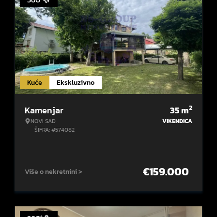
Kuće
Ekskluzivno
2
Kamenjar
35
m
NOVI SAD
VIKENDICA
ŠIFRA: #574082
€
159.000
Više o nekretnini >