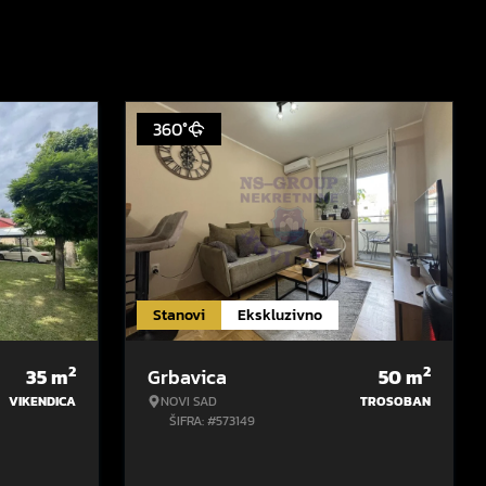
360°
Stanovi
Ekskluzivno
2
2
35
m
Grbavica
50
m
VIKENDICA
NOVI SAD
TROSOBAN
ŠIFRA: #573149