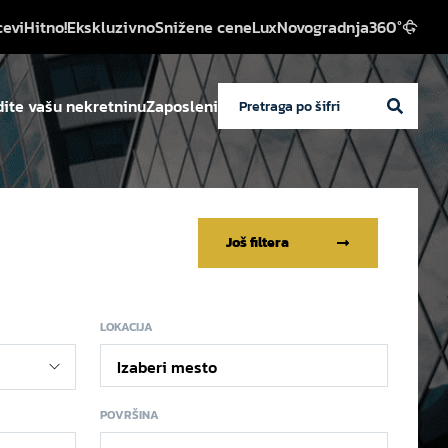
cevi
Hitno!
Ekskluzivno
Snižene cene
Lux
Novogradnja
360°
ite vašu nekretninu
Zaposleni
Još filtera
LOKACIJA
Izaberi mesto
POVRŠINA