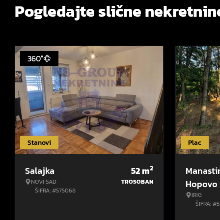
Pogledajte slične nekretnin
360°
Stanovi
Plac
2
Salajka
52
m
Manasti
NOVI SAD
TROSOBAN
Hopovo
ŠIFRA: #575068
IRIG
ŠIFRA: #