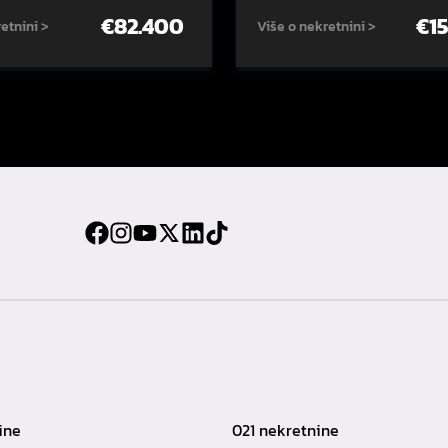
€
82.400
€
1
etnini >
Više o nekretnini >
ine
021 nekretnine