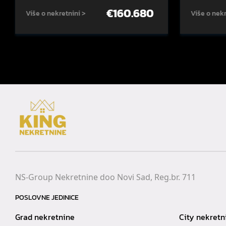
€
160.680
Više o nekretnini >
Više o nekr
NS-Group Nekretnine doo Novi Sad, Reg.br. 711
POSLOVNE JEDINICE
Grad nekretnine
City nekretn