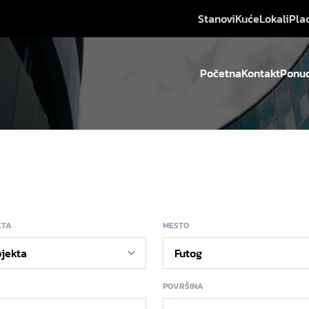
Stanovi
Kuće
Lokali
Pla
Početna
Kontakt
Ponud
KTA
MESTO
POVRŠINA