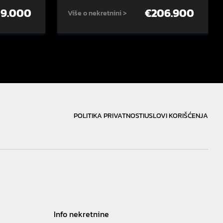
59.000
€
206.900
Više o nekretnini >
POLITIKA PRIVATNOSTI
USLOVI KORIŠĆENJA
Info nekretnine