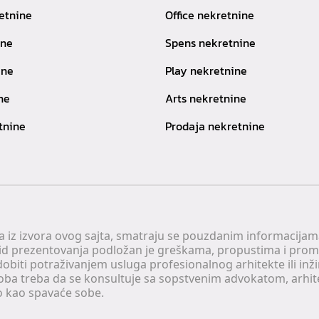
etnine
Office nekretnine
ine
Spens nekretnine
ine
Play nekretnine
ne
Arts nekretnine
tnine
Prodaja nekretnine
 a iz izvora ovog sajta, smatraju se pouzdanim informacijama
v vid prezentovanja podložan je greškama, propustima i pro
obiti potraživanjem usluga profesionalnog arhitekte ili inž
soba treba da se konsultuje sa sopstvenim advokatom, arhi
o kao spavaće sobe.