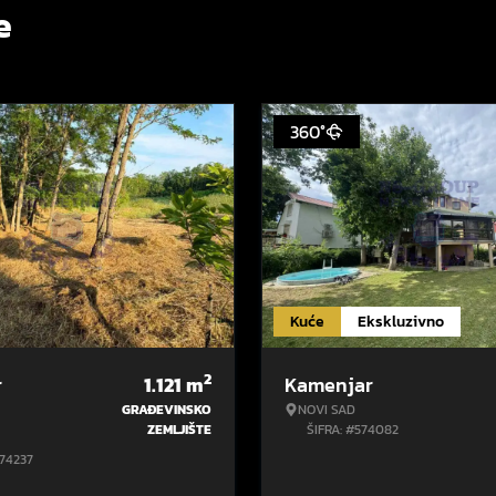
e
360°
Kuće
Ekskluzivno
2
r
1.121
m
Kamenjar
GRAĐEVINSKO
NOVI SAD
ZEMLJIŠTE
ŠIFRA: #574082
574237