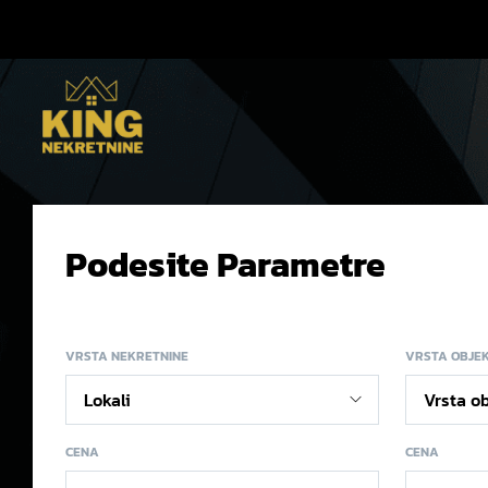
Podesite Parametre
VRSTA NEKRETNINE
VRSTA OBJE
CENA
CENA