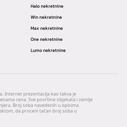
Halo nekretnine
Win nekretnine
Max nekretnine
One nekretnine
Lumo nekretnine
. Internet prezentacija kao takva je
menama cena. Sve površine objekata i zemlje
injera. Broj soba navedenih u opisima
tektom, da proceni tačan broj soba u