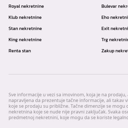
Royal nekretnine
Bulevar nekr
Klub nekretnine
Eho nekretn
Stan nekretnine
Exit nekretn
King nekretnine
Trg nekretni
Renta stan
Zakup nekre
Sve informacije u vezi sa imovinom, koja je na prodaju,
napravljena da prezentuje tačne informacije, ali taka
koje se prodaju su približne. Tačne dimenzije se mogu d
nekretnina koje se nude nije pravni zaključak. Svaka o
predmetnoj nekretnini, koje mogu da se koriste legaln