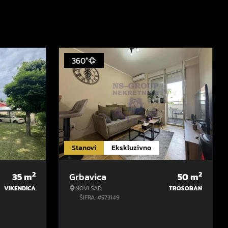
360°
Stanovi
Ekskluzivno
2
2
35
m
Grbavica
50
m
VIKENDICA
NOVI SAD
TROSOBAN
ŠIFRA: #573149