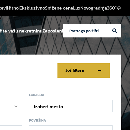
cevi
Hitno!
Ekskluzivno
Snižene cene
Lux
Novogradnja
360°
ite vašu nekretninu
Zaposleni
Još filtera
LOKACIJA
Izaberi mesto
POVRŠINA