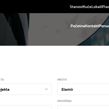
Stanovi
Kuće
Lokali
Pla
Početna
Kontakt
Ponud
KTA
MESTO
POVRŠINA