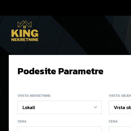
Podesite Parametre
VRSTA NEKRETNINE
VRSTA OBJE
CENA
CENA