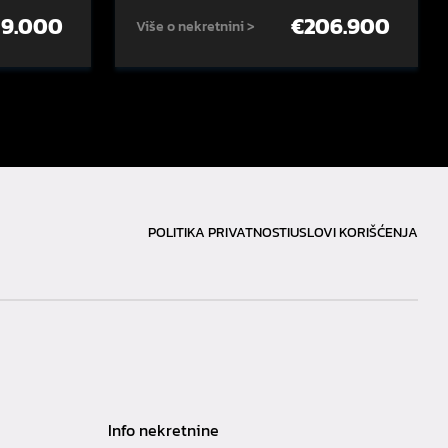
59.000
€
206.900
Više o nekretnini >
POLITIKA PRIVATNOSTI
USLOVI KORIŠĆENJA
Info nekretnine