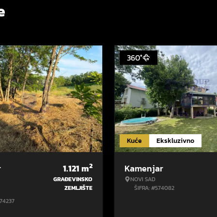
e
360°
Kuće
Ekskluzivno
2
r
1.121
m
Kamenjar
GRAĐEVINSKO
NOVI SAD
ZEMLJIŠTE
ŠIFRA: #574082
574237