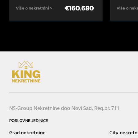
€
160.680
Više o nekretnini >
Više o nekr
NS-Group Nekretnine doo Novi Sad, Reg.br. 711
POSLOVNE JEDINICE
Grad nekretnine
City nekretn