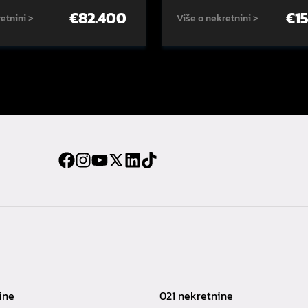
€
82.400
€
1
etnini >
Više o nekretnini >
ine
021 nekretnine