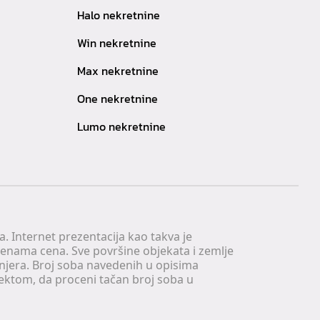
Halo nekretnine
Win nekretnine
Max nekretnine
One nekretnine
Lumo nekretnine
. Internet prezentacija kao takva je
menama cena. Sve površine objekata i zemlje
injera. Broj soba navedenih u opisima
tektom, da proceni tačan broj soba u