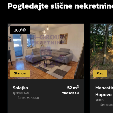
Pogledajte slične nekretnin
360°
Stanovi
Plac
2
Salajka
52
m
Manasti
NOVI SAD
TROSOBAN
Hopovo
ŠIFRA: #575068
IRIG
ŠIFRA: #