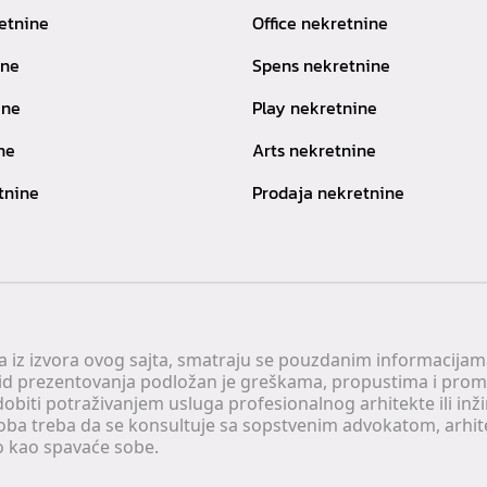
etnine
Office nekretnine
ine
Spens nekretnine
ine
Play nekretnine
ne
Arts nekretnine
tnine
Prodaja nekretnine
 a iz izvora ovog sajta, smatraju se pouzdanim informacijama
v vid prezentovanja podložan je greškama, propustima i pro
obiti potraživanjem usluga profesionalnog arhitekte ili inž
soba treba da se konsultuje sa sopstvenim advokatom, arhi
o kao spavaće sobe.