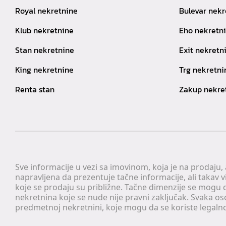
Royal nekretnine
Bulevar nekr
Klub nekretnine
Eho nekretn
Stan nekretnine
Exit nekretn
King nekretnine
Trg nekretni
Renta stan
Zakup nekre
Sve informacije u vezi sa imovinom, koja je na prodaju,
napravljena da prezentuje tačne informacije, ali taka
koje se prodaju su približne. Tačne dimenzije se mogu d
nekretnina koje se nude nije pravni zaključak. Svaka o
predmetnoj nekretnini, koje mogu da se koriste legaln