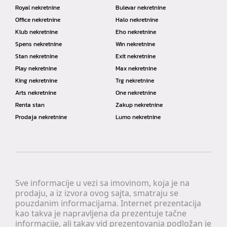
Royal nekretnine
Bulevar nekretnine
Office nekretnine
Halo nekretnine
Klub nekretnine
Eho nekretnine
Spens nekretnine
Win nekretnine
Stan nekretnine
Exit nekretnine
Play nekretnine
Max nekretnine
King nekretnine
Trg nekretnine
Arts nekretnine
One nekretnine
Renta stan
Zakup nekretnine
Prodaja nekretnine
Lumo nekretnine
Sve informacije u vezi sa imovinom, koja je na
prodaju, a iz izvora ovog sajta, smatraju se
pouzdanim informacijama. Internet prezentacija
kao takva je napravljena da prezentuje tačne
informacije, ali takav vid prezentovanja podložan je