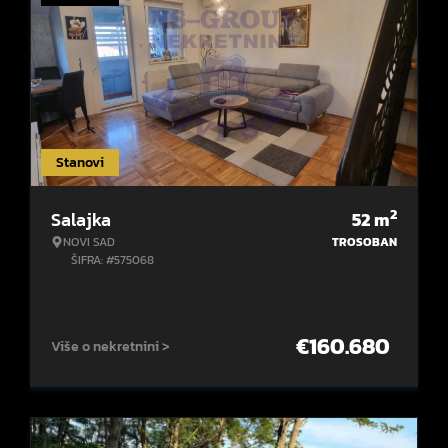
Stanovi
2
Salajka
52
m
NOVI SAD
TROSOBAN
ŠIFRA: #575068
€
160.680
Više o nekretnini >