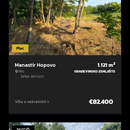
Plac
2
Manastir Hopovo
1.121
m
IRIG
GRAĐEVINSKO ZEMLJIŠTE
ŠIFRA: #574237
€
82.400
Više o nekretnini >
360°