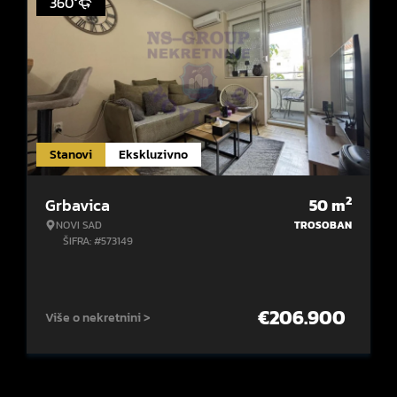
360°
Stanovi
Ekskluzivno
2
Grbavica
50
m
NOVI SAD
TROSOBAN
ŠIFRA: #573149
€
206.900
Više o nekretnini >