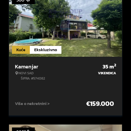
Kuće
Ekskluzivno
2
Kamenjar
35
m
NOVI SAD
VIKENDICA
ŠIFRA: #574082
€
159.000
Više o nekretnini >