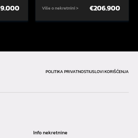
59.000
€
206.900
Više o nekretnini >
POLITIKA PRIVATNOSTI
USLOVI KORIŠĆENJA
Info nekretnine