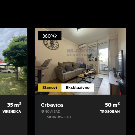
360°
Stanovi
Ekskluzivno
2
2
35
m
Grbavica
50
m
VIKENDICA
NOVI SAD
TROSOBAN
ŠIFRA: #573149