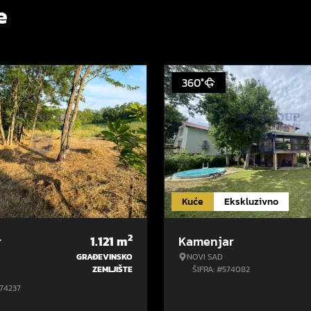
e
360°
Kuće
Ekskluzivno
2
r
1.121
m
Kamenjar
GRAĐEVINSKO
NOVI SAD
ZEMLJIŠTE
ŠIFRA: #574082
574237