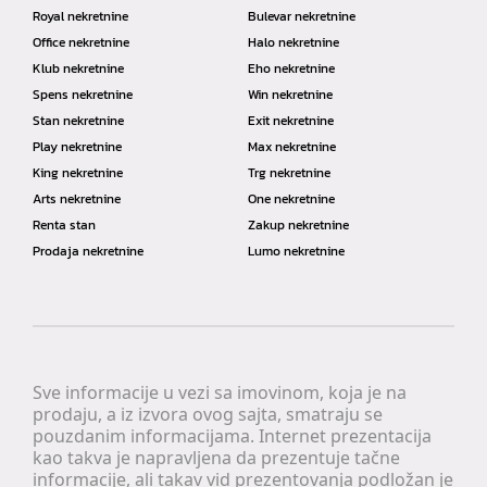
Royal nekretnine
Bulevar nekretnine
Office nekretnine
Halo nekretnine
Klub nekretnine
Eho nekretnine
Spens nekretnine
Win nekretnine
Stan nekretnine
Exit nekretnine
Play nekretnine
Max nekretnine
King nekretnine
Trg nekretnine
Arts nekretnine
One nekretnine
Renta stan
Zakup nekretnine
Prodaja nekretnine
Lumo nekretnine
Sve informacije u vezi sa imovinom, koja je na
prodaju, a iz izvora ovog sajta, smatraju se
pouzdanim informacijama. Internet prezentacija
kao takva je napravljena da prezentuje tačne
informacije, ali takav vid prezentovanja podložan je