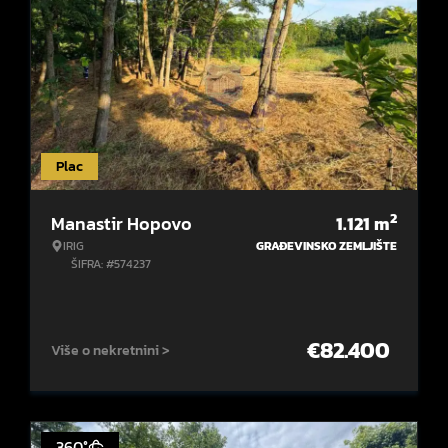
Plac
2
Manastir Hopovo
1.121
m
IRIG
GRAĐEVINSKO ZEMLJIŠTE
ŠIFRA: #574237
€
82.400
Više o nekretnini >
360°