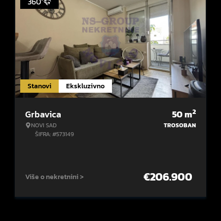
360°
Stanovi
Ekskluzivno
2
Grbavica
50
m
NOVI SAD
TROSOBAN
ŠIFRA: #573149
€
206.900
Više o nekretnini >