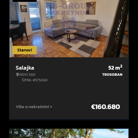
Stanovi
2
Salajka
52
m
NOVI SAD
TROSOBAN
ŠIFRA: #575068
€
160.680
Više o nekretnini >