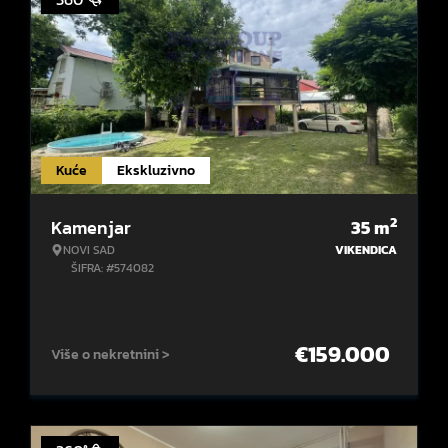
Kuće
Ekskluzivno
2
Kamenjar
35
m
NOVI SAD
VIKENDICA
ŠIFRA: #574082
€
159.000
Više o nekretnini >