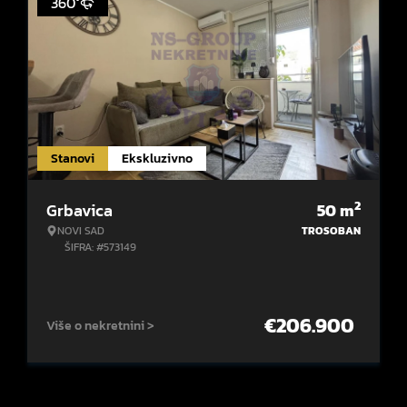
360°
Stanovi
Ekskluzivno
2
Grbavica
50
m
NOVI SAD
TROSOBAN
ŠIFRA: #573149
€
206.900
Više o nekretnini >