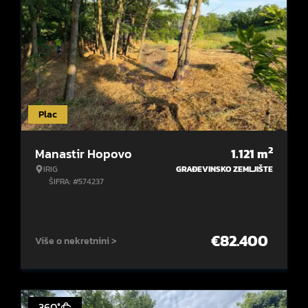
Plac
2
Manastir Hopovo
1.121
m
IRIG
GRAĐEVINSKO ZEMLJIŠTE
ŠIFRA: #574237
€
82.400
Više o nekretnini >
360°