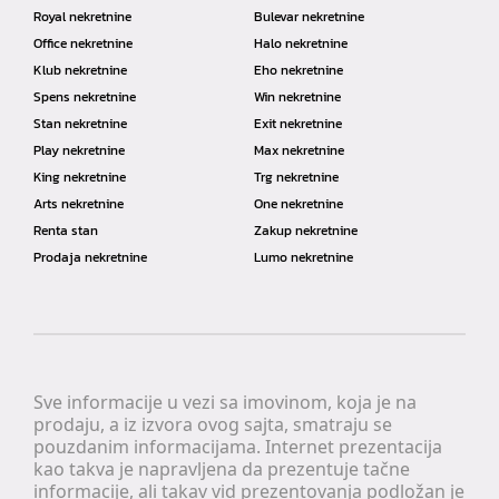
Royal nekretnine
Bulevar nekretnine
Office nekretnine
Halo nekretnine
Klub nekretnine
Eho nekretnine
Spens nekretnine
Win nekretnine
Stan nekretnine
Exit nekretnine
Play nekretnine
Max nekretnine
King nekretnine
Trg nekretnine
Arts nekretnine
One nekretnine
Renta stan
Zakup nekretnine
Prodaja nekretnine
Lumo nekretnine
Sve informacije u vezi sa imovinom, koja je na
prodaju, a iz izvora ovog sajta, smatraju se
pouzdanim informacijama. Internet prezentacija
kao takva je napravljena da prezentuje tačne
informacije, ali takav vid prezentovanja podložan je