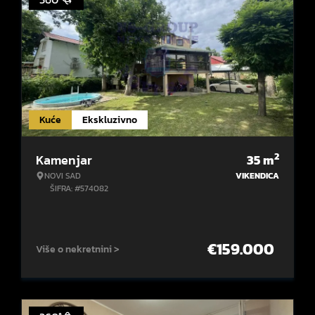
Kuće
Ekskluzivno
2
Kamenjar
35
m
NOVI SAD
VIKENDICA
ŠIFRA: #574082
€
159.000
Više o nekretnini >