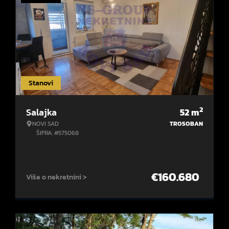
Stanovi
2
Salajka
52
m
NOVI SAD
TROSOBAN
ŠIFRA: #575068
€
160.680
Više o nekretnini >