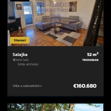
Stanovi
2
Salajka
52
m
NOVI SAD
TROSOBAN
ŠIFRA: #575068
€
160.680
Više o nekretnini >