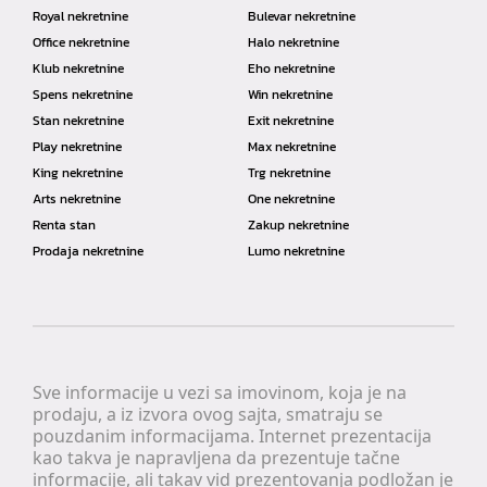
Royal nekretnine
Bulevar nekretnine
Office nekretnine
Halo nekretnine
Klub nekretnine
Eho nekretnine
Spens nekretnine
Win nekretnine
Stan nekretnine
Exit nekretnine
Play nekretnine
Max nekretnine
King nekretnine
Trg nekretnine
Arts nekretnine
One nekretnine
Renta stan
Zakup nekretnine
Prodaja nekretnine
Lumo nekretnine
Sve informacije u vezi sa imovinom, koja je na
prodaju, a iz izvora ovog sajta, smatraju se
pouzdanim informacijama. Internet prezentacija
kao takva je napravljena da prezentuje tačne
informacije, ali takav vid prezentovanja podložan je