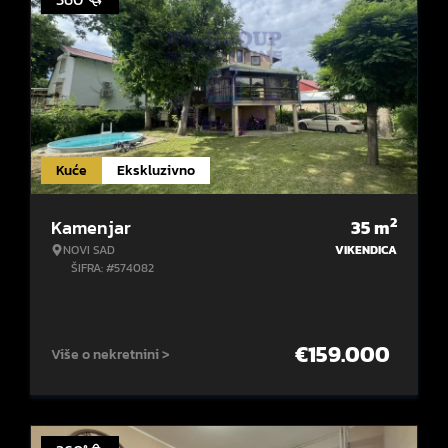
Kuće
Ekskluzivno
2
Kamenjar
35
m
NOVI SAD
VIKENDICA
ŠIFRA: #574082
€
159.000
Više o nekretnini >