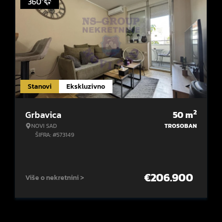
360°
Stanovi
Ekskluzivno
2
Grbavica
50
m
NOVI SAD
TROSOBAN
ŠIFRA: #573149
€
206.900
Više o nekretnini >