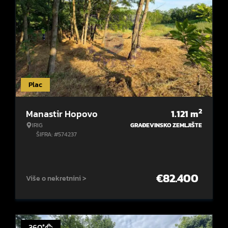
Plac
2
Manastir Hopovo
1.121
m
IRIG
GRAĐEVINSKO ZEMLJIŠTE
ŠIFRA: #574237
€
82.400
Više o nekretnini >
360°