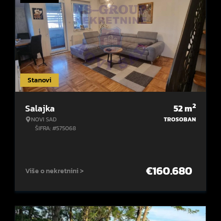
Stanovi
2
Salajka
52
m
NOVI SAD
TROSOBAN
ŠIFRA: #575068
€
160.680
Više o nekretnini >