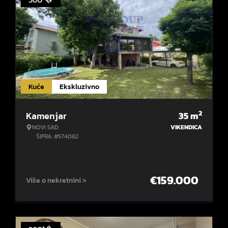
Kuće
Ekskluzivno
2
Kamenjar
35
m
NOVI SAD
VIKENDICA
ŠIFRA: #574082
€
159.000
Više o nekretnini >