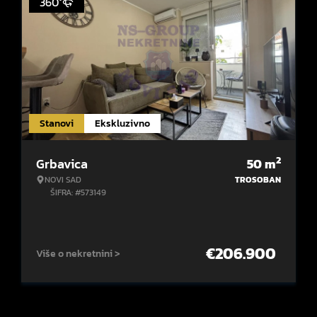
360°
Stanovi
Ekskluzivno
2
Grbavica
50
m
NOVI SAD
TROSOBAN
ŠIFRA: #573149
€
206.900
Više o nekretnini >