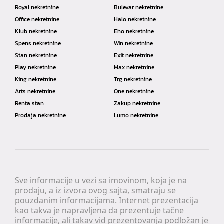
Royal nekretnine
Bulevar nekretnine
Office nekretnine
Halo nekretnine
Klub nekretnine
Eho nekretnine
Spens nekretnine
Win nekretnine
Stan nekretnine
Exit nekretnine
Play nekretnine
Max nekretnine
King nekretnine
Trg nekretnine
Arts nekretnine
One nekretnine
Renta stan
Zakup nekretnine
Prodaja nekretnine
Lumo nekretnine
Sve informacije u vezi sa imovinom, koja je na
prodaju, a iz izvora ovog sajta, smatraju se
pouzdanim informacijama. Internet prezentacija
kao takva je napravljena da prezentuje tačne
informacije, ali takav vid prezentovanja podložan je