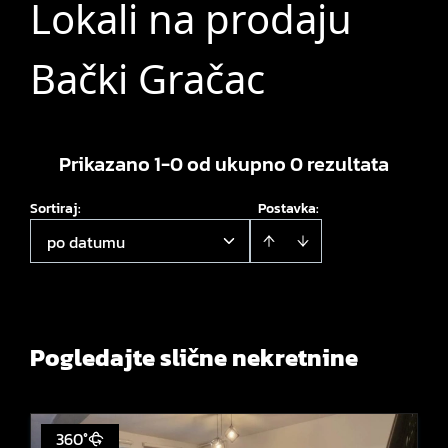
Lokali na prodaju
Bački Gračac
Prikazano 1-0 od ukupno 0 rezultata
Sortiraj
:
Postavka:
po datumu
Pogledajte slične nekretnine
360°