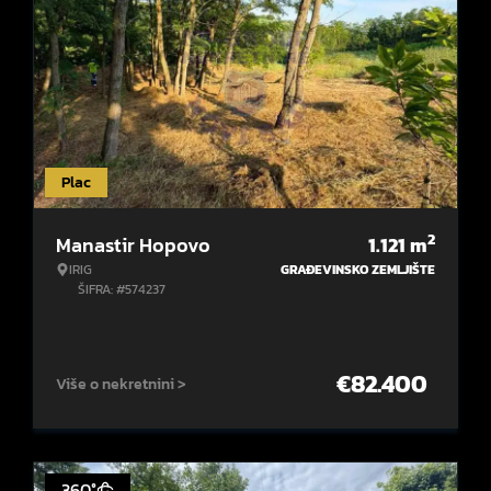
Plac
2
Manastir Hopovo
1.121
m
IRIG
GRAĐEVINSKO ZEMLJIŠTE
ŠIFRA: #574237
€
82.400
Više o nekretnini >
360°