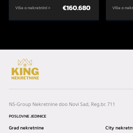
€
160.680
Više o nekretnini >
Više o nekr
NS-Group Nekretnine doo Novi Sad, Reg.br. 711
POSLOVNE JEDINICE
Grad nekretnine
City nekretn