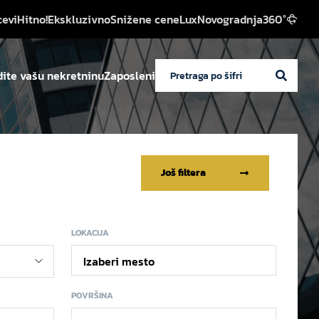
cevi
Hitno!
Ekskluzivno
Snižene cene
Lux
Novogradnja
360°
ite vašu nekretninu
Zaposleni
Još filtera
LOKACIJA
Izaberi mesto
POVRŠINA