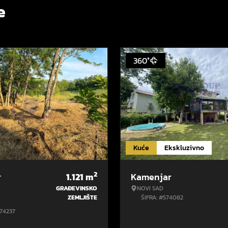
e
360°
Kuće
Ekskluzivno
2
r
1.121
m
Kamenjar
GRAĐEVINSKO
NOVI SAD
ZEMLJIŠTE
ŠIFRA: #574082
574237