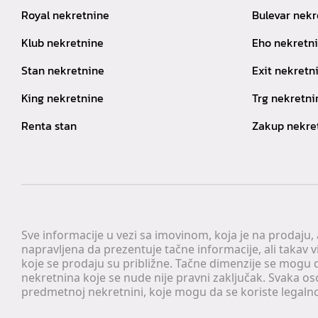
Royal nekretnine
Bulevar nekr
Klub nekretnine
Eho nekretn
Stan nekretnine
Exit nekretn
King nekretnine
Trg nekretni
Renta stan
Zakup nekre
Sve informacije u vezi sa imovinom, koja je na prodaju,
napravljena da prezentuje tačne informacije, ali taka
koje se prodaju su približne. Tačne dimenzije se mogu d
nekretnina koje se nude nije pravni zaključak. Svaka o
predmetnoj nekretnini, koje mogu da se koriste legaln