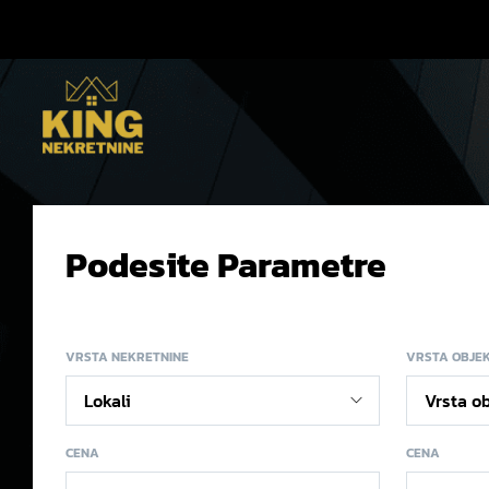
Podesite Parametre
VRSTA NEKRETNINE
VRSTA OBJE
CENA
CENA