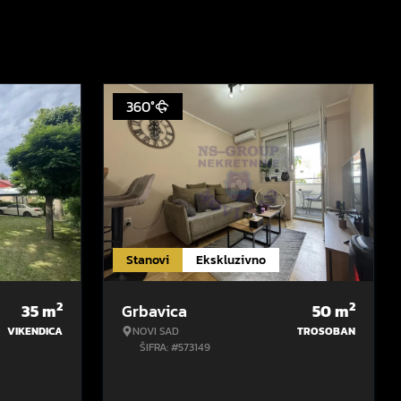
360°
Stanovi
Ekskluzivno
2
2
35
m
Grbavica
50
m
VIKENDICA
NOVI SAD
TROSOBAN
ŠIFRA: #573149