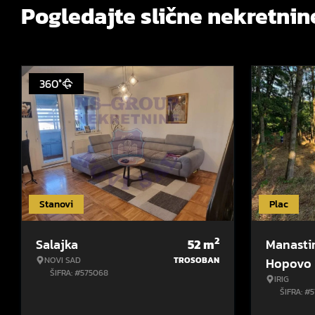
Pogledajte slične nekretnin
360°
Stanovi
Plac
2
Salajka
52
m
Manasti
NOVI SAD
TROSOBAN
Hopovo
ŠIFRA: #575068
IRIG
ŠIFRA: #