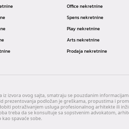
etnine
Office nekretnine
ine
Spens nekretnine
ine
Play nekretnine
ne
Arts nekretnine
tnine
Prodaja nekretnine
 a iz izvora ovog sajta, smatraju se pouzdanim informacijama
v vid prezentovanja podložan je greškama, propustima i pro
obiti potraživanjem usluga profesionalnog arhitekte ili inž
soba treba da se konsultuje sa sopstvenim advokatom, arhi
o kao spavaće sobe.