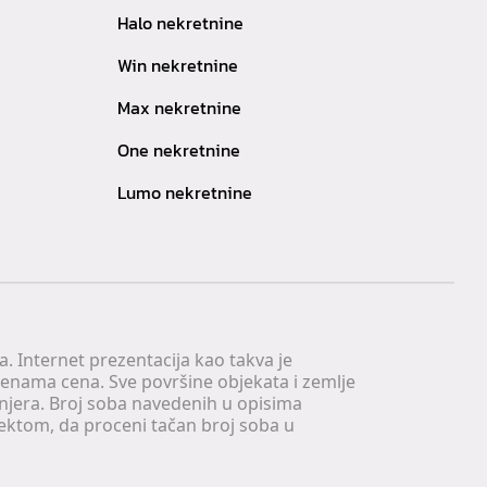
Halo nekretnine
Win nekretnine
Max nekretnine
One nekretnine
Lumo nekretnine
. Internet prezentacija kao takva je
menama cena. Sve površine objekata i zemlje
injera. Broj soba navedenih u opisima
tektom, da proceni tačan broj soba u