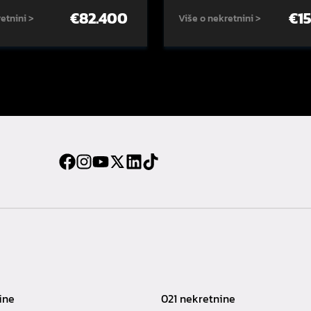
€
82.400
€
1
etnini >
Više o nekretnini >
ine
021 nekretnine