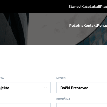
Stanovi
Kuće
Lokali
Pla
Početna
Kontakt
Ponud
KTA
MESTO
POVRŠINA