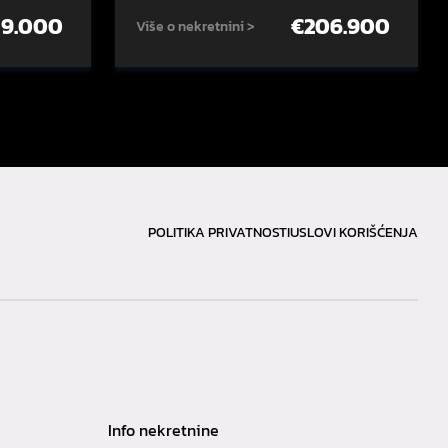
59.000
€
206.900
Više o nekretnini >
POLITIKA PRIVATNOSTI
USLOVI KORIŠĆENJA
Info nekretnine