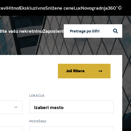
cevi
Hitno!
Ekskluzivno
Snižene cene
Lux
Novogradnja
360°
ite vašu nekretninu
Zaposleni
Još filtera
LOKACIJA
Izaberi mesto
POVRŠINA