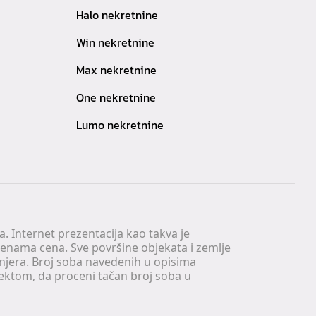
Halo nekretnine
Win nekretnine
Max nekretnine
One nekretnine
Lumo nekretnine
. Internet prezentacija kao takva je
menama cena. Sve površine objekata i zemlje
injera. Broj soba navedenih u opisima
tektom, da proceni tačan broj soba u