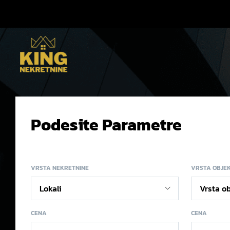
Podesite Parametre
VRSTA NEKRETNINE
VRSTA OBJE
CENA
CENA