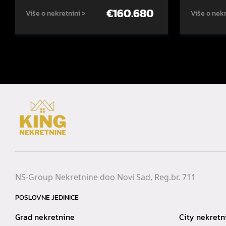
€
160.680
Više o nekretnini >
Više o nekr
NS-Group Nekretnine doo Novi Sad, Reg.br. 711
POSLOVNE JEDINICE
Grad nekretnine
City nekretn