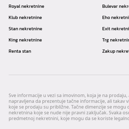
Royal nekretnine
Bulevar nekr
Klub nekretnine
Eho nekretn
Stan nekretnine
Exit nekretn
King nekretnine
Trg nekretni
Renta stan
Zakup nekre
Sve informacije u vezi sa imovinom, koja je na prodaju,
napravljena da prezentuje tačne informacije, ali taka
koje se prodaju su približne. Tačne dimenzije se mogu d
nekretnina koje se nude nije pravni zaključak. Svaka o
predmetnoj nekretnini, koje mogu da se koriste legaln