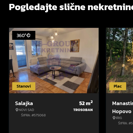
Pogledajte slične nekretnin
360°
Stanovi
Plac
2
Salajka
52
m
Manasti
NOVI SAD
TROSOBAN
Hopovo
ŠIFRA: #575068
IRIG
ŠIFRA: #