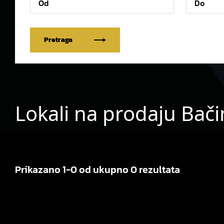
Pretraga
Lokali na prodaju Bači
Prikazano 1-0 od ukupno 0 rezultata