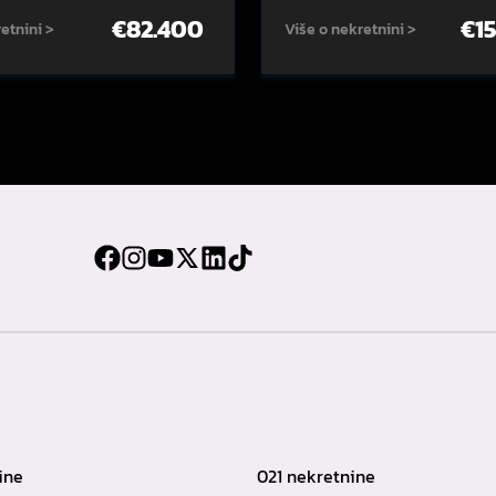
€
82.400
€
1
etnini >
Više o nekretnini >
ine
021 nekretnine