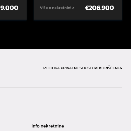
59.000
€
206.900
Više o nekretnini >
POLITIKA PRIVATNOSTI
USLOVI KORIŠĆENJA
Info nekretnine