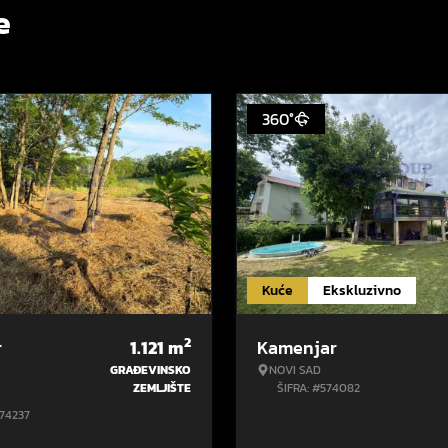
e
360°
Kuće
Ekskluzivno
2
r
1.121
m
Kamenjar
GRAĐEVINSKO
NOVI SAD
ZEMLJIŠTE
ŠIFRA: #574082
574237