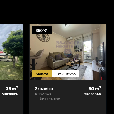
360°
Stanovi
Ekskluzivno
2
2
35
m
Grbavica
50
m
VIKENDICA
NOVI SAD
TROSOBAN
ŠIFRA: #573149