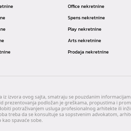
etnine
Office nekretnine
ine
Spens nekretnine
ine
Play nekretnine
ne
Arts nekretnine
tnine
Prodaja nekretnine
 a iz izvora ovog sajta, smatraju se pouzdanim informacijama
v vid prezentovanja podložan je greškama, propustima i pro
obiti potraživanjem usluga profesionalnog arhitekte ili inž
soba treba da se konsultuje sa sopstvenim advokatom, arhi
o kao spavaće sobe.