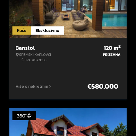
Kuće
Ekskluzivno
2
Banstol
120
m
SREMSKI KARLOVCI
PRIZEMNA
ŠIFRA: #572056
€
580.000
Više o nekretnini >
360°