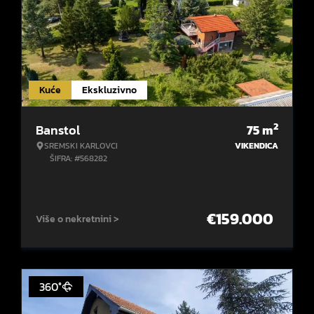
Kuće
Ekskluzivno
2
Banstol
75
m
SREMSKI KARLOVCI
VIKENDICA
ŠIFRA: #568282
€
159.000
Više o nekretnini >
360°