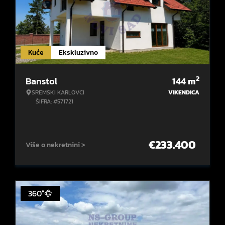
Kuće
Ekskluzivno
2
Banstol
144
m
SREMSKI KARLOVCI
VIKENDICA
ŠIFRA: #571721
€
233.400
Više o nekretnini >
360°