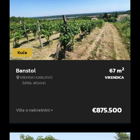
Kuće
2
Banstol
67
m
SREMSKI KARLOVCI
VIKENDICA
ŠIFRA: #514141
€
875.500
Više o nekretnini >