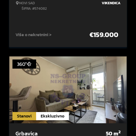
NOVI SAD
VIKENDICA
ŠIFRA: #574082
€
159.000
Više o nekretnini >
360°
Stanovi
Ekskluzivno
2
Grbavica
50
m