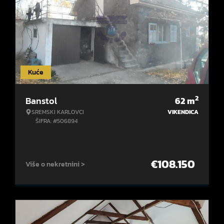
Kuće
2
Banstol
62
m
SREMSKI KARLOVCI
VIKENDICA
ŠIFRA: #506894
€
108.150
Više o nekretnini >