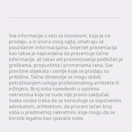
Sve informacije u vezi sa imovinom, koja je na
prodaju, a iz izvora ovog sajta, smatraju se
pouzdanim informacijama. Internet prezentacija
kao takva je napravljena da prezentuje tačne
informacije, ali takav vid prezentovanja podložan je
greškama, propustima i promenama cena. Sve
površine objekata i zemlje koje se prodaju su
približne. Tačne dimenzije se mogu dobiti
potraživanjem usluga profesionalnog arhitekte ili
inžinjera. Broj soba navedenih u opisima
nekretnina koje se nude nije pravni zaključak.
Svaka osoba treba da se konsultuje sa sopstvenim
advokatom, arhitektom, da proceni tačan broj
soba u predmetnoj nekretnini, koje mogu da se
koriste legalno kao spavaće sobe.