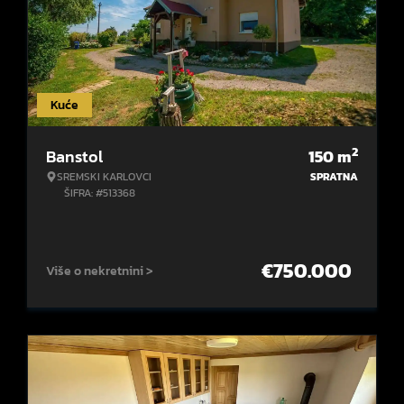
Kuće
2
Banstol
150
m
SREMSKI KARLOVCI
SPRATNA
ŠIFRA: #513368
€
750.000
Više o nekretnini >