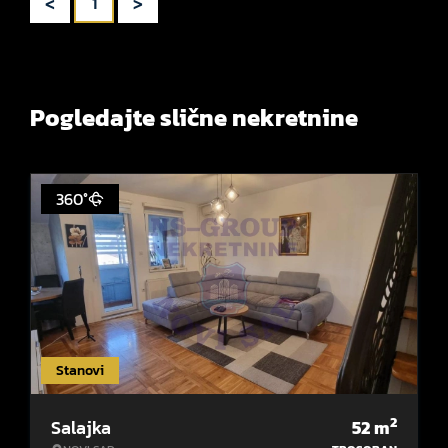
<
>
1
Pogledajte slične nekretnine
360°
Stanovi
2
Salajka
52
m