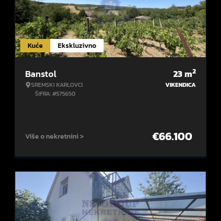
Kuće
Ekskluzivno
2
Banstol
23
m
SREMSKI KARLOVCI
VIKENDICA
ŠIFRA: #575650
€
66.100
Više o nekretnini >