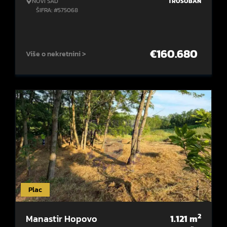
NOVI SAD
TROSOBAN
ŠIFRA: #575068
€
160.680
Više o nekretnini >
Plac
2
Manastir Hopovo
1.121
m