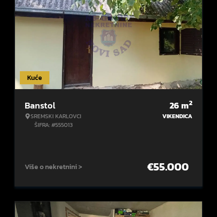
Kuće
2
Banstol
26
m
SREMSKI KARLOVCI
VIKENDICA
ŠIFRA: #555013
€
55.000
Više o nekretnini >