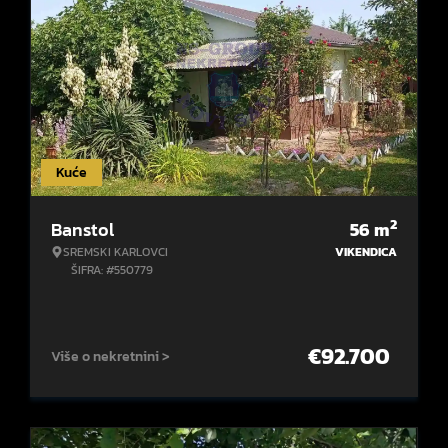
Kuće
2
Banstol
56
m
SREMSKI KARLOVCI
VIKENDICA
ŠIFRA: #550779
€
92.700
Više o nekretnini >