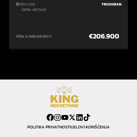
NOVI SAD
TROSOBAN
ŠIFRA: #573149
€
206.900
Više o nekretnini >
POLITIKA PRIVATNOSTI
USLOVI KORIŠĆENJA