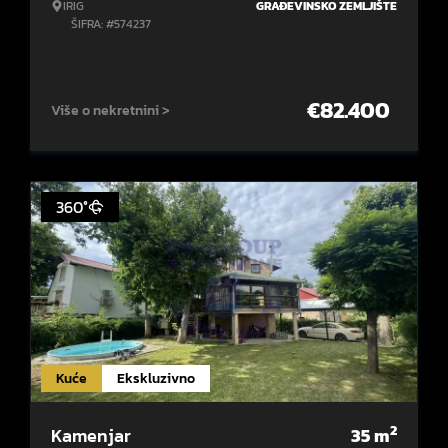
IRIG
GRAĐEVINSKO ZEMLJIŠTE
ŠIFRA: #574237
€
82.400
Više o nekretnini >
360°
Kuće
Ekskluzivno
2
Kamenjar
35
m