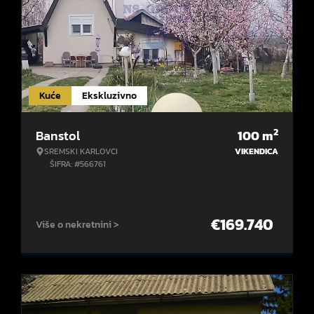
Kuće
Ekskluzivno
2
Banstol
100
m
SREMSKI KARLOVCI
VIKENDICA
ŠIFRA: #566761
€
169.740
Više o nekretnini >