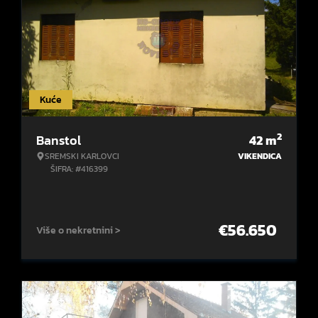
Kuće
2
Banstol
42
m
SREMSKI KARLOVCI
VIKENDICA
ŠIFRA: #416399
€
56.650
Više o nekretnini >