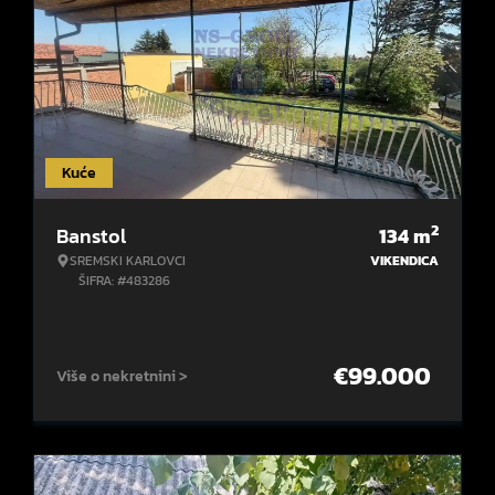
Kuće
2
Banstol
134
m
SREMSKI KARLOVCI
VIKENDICA
ŠIFRA: #483286
€
99.000
Više o nekretnini >