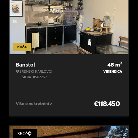
Kuće
2
Banstol
48
m
SREMSKI KARLOVCI
VIKENDICA
ŠIFRA: #562267
€
118.450
Više o nekretnini >
360°