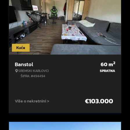
Kuće
2
Banstol
60
m
SREMSKI KARLOVCI
SPRATNA
ŠIFRA: #494494
€
103.000
Više o nekretnini >