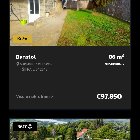
Kuće
2
Banstol
86
m
SREMSKI KARLOVCI
VIKENDICA
ŠIFRA: #542342
€
97.850
Više o nekretnini >
360°