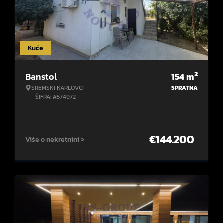
Kuće
2
Banstol
154
m
SREMSKI KARLOVCI
SPRATNA
ŠIFRA: #574972
€
144.200
Više o nekretnini >