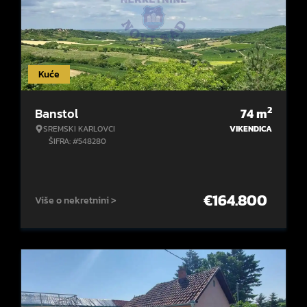
Kuće
2
Banstol
74
m
SREMSKI KARLOVCI
VIKENDICA
ŠIFRA: #548280
€
164.800
Više o nekretnini >