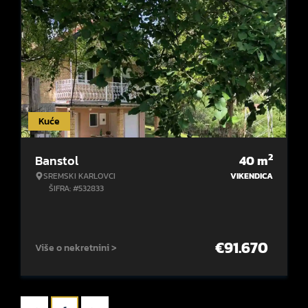
Kuće
2
Banstol
40
m
SREMSKI KARLOVCI
VIKENDICA
ŠIFRA: #532833
€
91.670
Više o nekretnini >