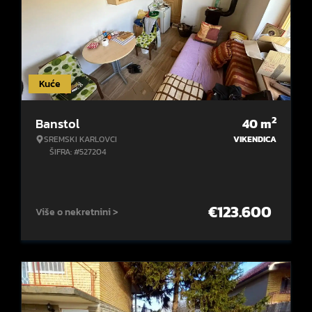
Kuće
2
Banstol
40
m
SREMSKI KARLOVCI
VIKENDICA
ŠIFRA: #527204
€
123.600
Više o nekretnini >