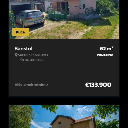
Kuće
2
Banstol
62
m
SREMSKI KARLOVCI
PRIZEMNA
ŠIFRA: #490513
€
133.900
Više o nekretnini >