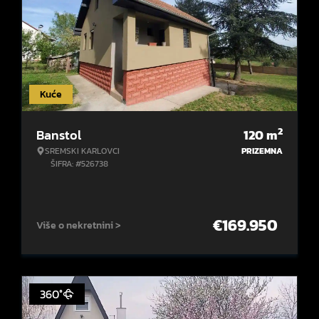
Kuće
2
Banstol
120
m
SREMSKI KARLOVCI
PRIZEMNA
ŠIFRA: #526738
€
169.950
Više o nekretnini >
360°