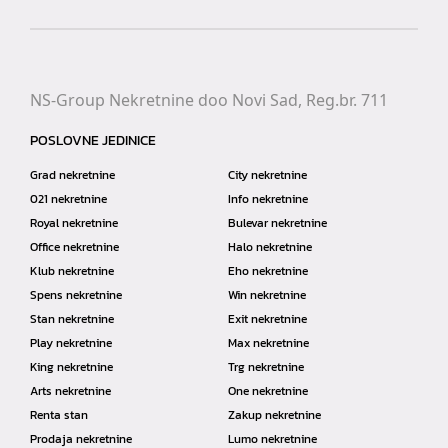
NS-Group Nekretnine doo Novi Sad, Reg.br. 711
POSLOVNE JEDINICE
Grad nekretnine
City nekretnine
021 nekretnine
Info nekretnine
Royal nekretnine
Bulevar nekretnine
Office nekretnine
Halo nekretnine
Klub nekretnine
Eho nekretnine
Spens nekretnine
Win nekretnine
Stan nekretnine
Exit nekretnine
Play nekretnine
Max nekretnine
King nekretnine
Trg nekretnine
Arts nekretnine
One nekretnine
Renta stan
Zakup nekretnine
Prodaja nekretnine
Lumo nekretnine