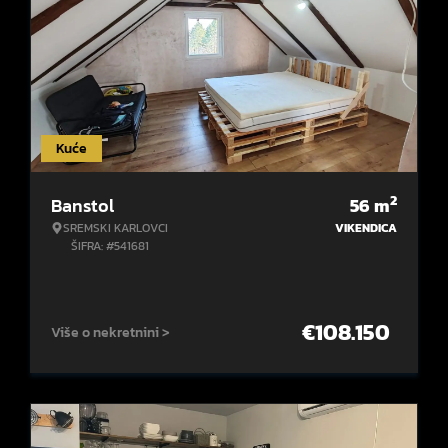
Kuće
2
Banstol
56
m
SREMSKI KARLOVCI
VIKENDICA
ŠIFRA: #541681
€
108.150
Više o nekretnini >