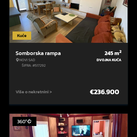
Kuće
2
Somborska rampa
245
m
NOVI SAD
DVOJNA KUĆA
ŠIFRA: #517292
€
236.900
Više o nekretnini >
360°