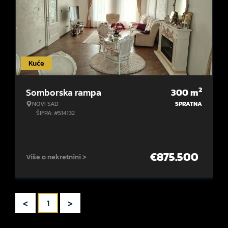
Kuće
2
Somborska rampa
300
m
NOVI SAD
SPRATNA
ŠIFRA: #514132
€
875.500
Više o nekretnini >
<
>
1