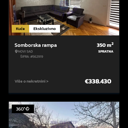
Kuće
Ekskluzivno
2
Somborska rampa
350
m
NOVI SAD
SPRATNA
ŠIFRA: #562919
€
338.430
Više o nekretnini >
360°