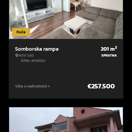
Kuće
2
Somborska rampa
201
m
NOVI SAD
SPRATNA
ŠIFRA: #536683
€
257.500
Više o nekretnini >