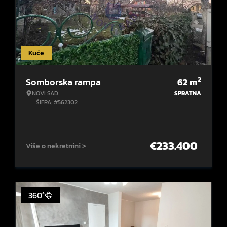
Kuće
2
Somborska rampa
62
m
NOVI SAD
SPRATNA
ŠIFRA: #562302
€
233.400
Više o nekretnini >
360°