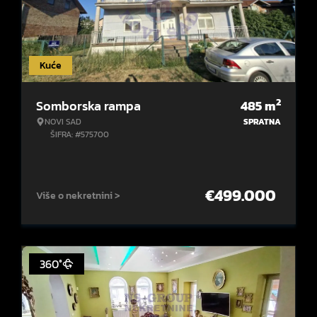
Kuće
2
Somborska rampa
485
m
NOVI SAD
SPRATNA
ŠIFRA: #575700
€
499.000
Više o nekretnini >
360°