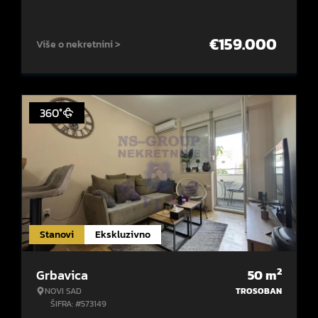
€
159.000
Više o nekretnini >
360°
Stanovi
Ekskluzivno
2
Grbavica
50
m
NOVI SAD
TROSOBAN
ŠIFRA: #573149