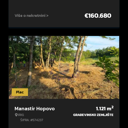
€
160.680
Više o nekretnini >
Plac
2
Manastir Hopovo
1.121
m
IRIG
GRAĐEVINSKO ZEMLJIŠTE
ŠIFRA: #574237