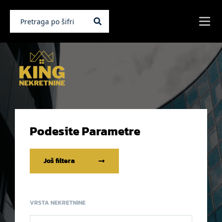
Podesite Parametre
Još filtera
VRSTA NEKRETNINE