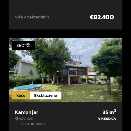
€
82.400
Više o nekretnini >
360°
Kuće
Ekskluzivno
2
Kamenjar
35
m
NOVI SAD
VIKENDICA
ŠIFRA: #574082