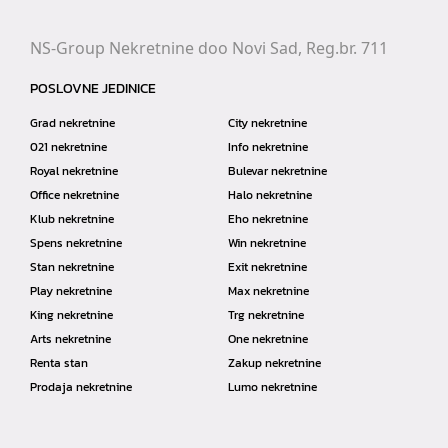
NS-Group Nekretnine doo Novi Sad, Reg.br. 711
POSLOVNE JEDINICE
Grad nekretnine
City nekretnine
021 nekretnine
Info nekretnine
Royal nekretnine
Bulevar nekretnine
Office nekretnine
Halo nekretnine
Klub nekretnine
Eho nekretnine
Spens nekretnine
Win nekretnine
Stan nekretnine
Exit nekretnine
Play nekretnine
Max nekretnine
King nekretnine
Trg nekretnine
Arts nekretnine
One nekretnine
Renta stan
Zakup nekretnine
Prodaja nekretnine
Lumo nekretnine