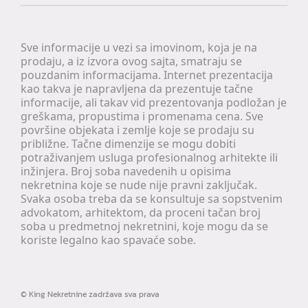
Sve informacije u vezi sa imovinom, koja je na
prodaju, a iz izvora ovog sajta, smatraju se
pouzdanim informacijama. Internet prezentacija
kao takva je napravljena da prezentuje tačne
informacije, ali takav vid prezentovanja podložan je
greškama, propustima i promenama cena. Sve
površine objekata i zemlje koje se prodaju su
približne. Tačne dimenzije se mogu dobiti
potraživanjem usluga profesionalnog arhitekte ili
inžinjera. Broj soba navedenih u opisima
nekretnina koje se nude nije pravni zaključak.
Svaka osoba treba da se konsultuje sa sopstvenim
advokatom, arhitektom, da proceni tačan broj
soba u predmetnoj nekretnini, koje mogu da se
koriste legalno kao spavaće sobe.
©
King Nekretnine
zadržava sva prava