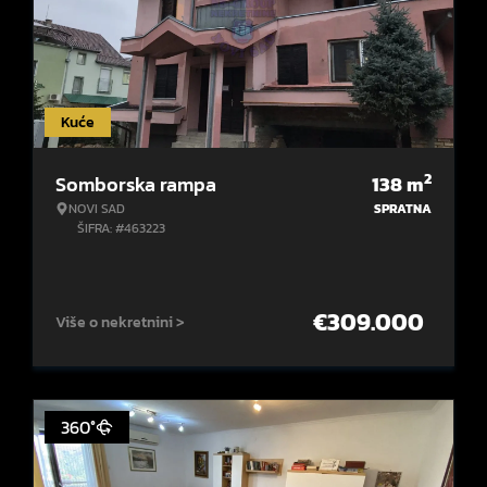
Kuće
2
Somborska rampa
138
m
NOVI SAD
SPRATNA
ŠIFRA: #463223
€
309.000
Više o nekretnini >
360°