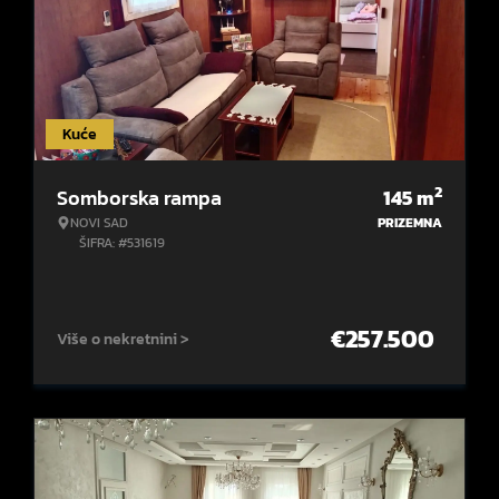
Kuće
2
Somborska rampa
145
m
NOVI SAD
PRIZEMNA
ŠIFRA: #531619
€
257.500
Više o nekretnini >