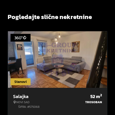
Pogledajte slične nekretnine
360°
Stanovi
2
Salajka
52
m
NOVI SAD
TROSOBAN
ŠIFRA: #575068