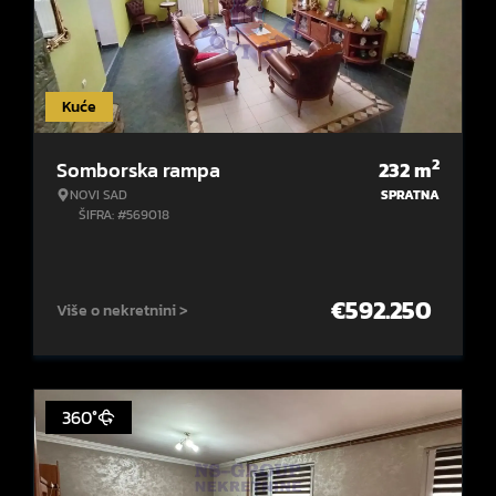
Kuće
2
Somborska rampa
232
m
NOVI SAD
SPRATNA
ŠIFRA: #569018
€
592.250
Više o nekretnini >
360°