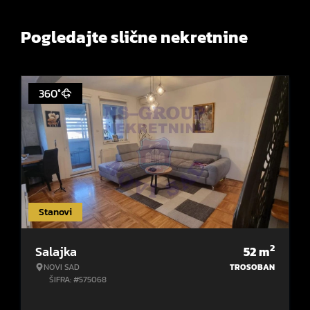
Pogledajte slične nekretnine
360°
Stanovi
2
Salajka
52
m
NOVI SAD
TROSOBAN
ŠIFRA: #575068