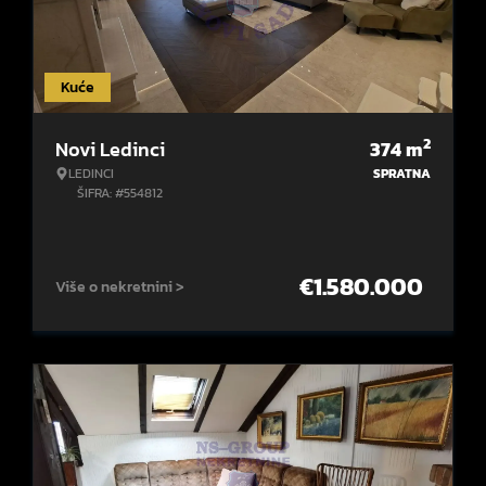
Kuće
2
Novi Ledinci
374
m
LEDINCI
SPRATNA
ŠIFRA: #554812
€
1.580.000
Više o nekretnini >