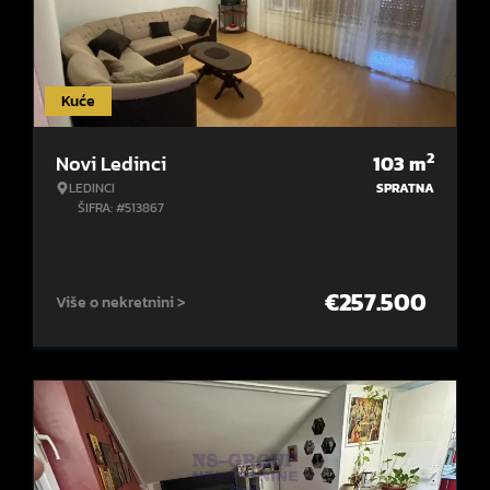
Kuće
2
Novi Ledinci
103
m
LEDINCI
SPRATNA
ŠIFRA: #513867
€
257.500
Više o nekretnini >