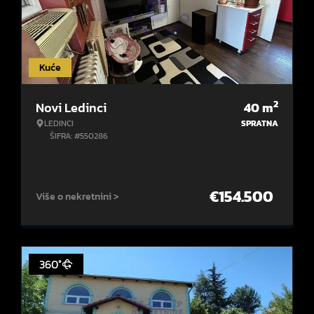
Kuće
2
Novi Ledinci
40
m
LEDINCI
SPRATNA
ŠIFRA: #550286
€
154.500
Više o nekretnini >
360°