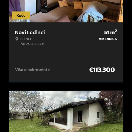
Kuće
2
Novi Ledinci
51
m
LEDINCI
VIKENDICA
ŠIFRA: #568231
€
113.300
Više o nekretnini >