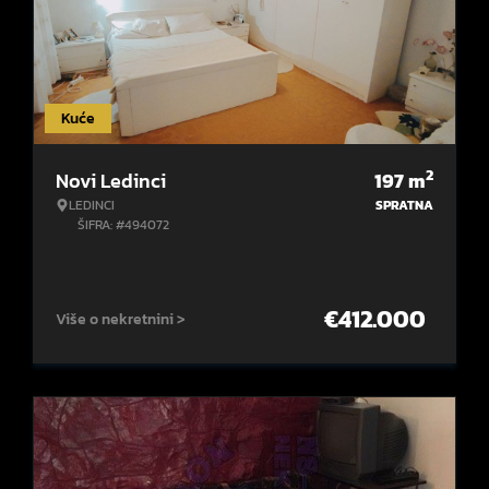
Kuće
2
Novi Ledinci
197
m
LEDINCI
SPRATNA
ŠIFRA: #494072
€
412.000
Više o nekretnini >