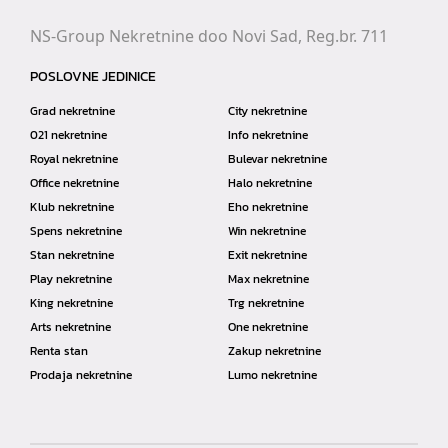
NS-Group Nekretnine doo Novi Sad, Reg.br. 711
POSLOVNE JEDINICE
Grad nekretnine
City nekretnine
021 nekretnine
Info nekretnine
Royal nekretnine
Bulevar nekretnine
Office nekretnine
Halo nekretnine
Klub nekretnine
Eho nekretnine
Spens nekretnine
Win nekretnine
Stan nekretnine
Exit nekretnine
Play nekretnine
Max nekretnine
King nekretnine
Trg nekretnine
Arts nekretnine
One nekretnine
Renta stan
Zakup nekretnine
Prodaja nekretnine
Lumo nekretnine