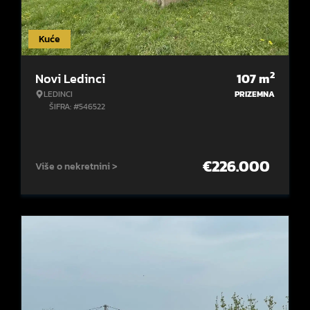
Kuće
2
Novi Ledinci
107
m
LEDINCI
PRIZEMNA
ŠIFRA: #546522
€
226.000
Više o nekretnini >