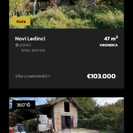
Kuće
2
Novi Ledinci
47
m
LEDINCI
VIKENDICA
ŠIFRA: #537493
€
103.000
Više o nekretnini >
360°