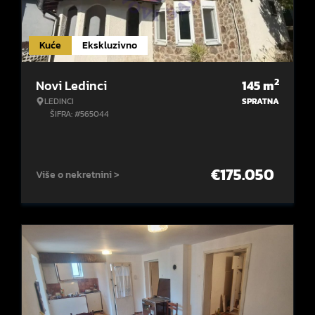
Kuće
Ekskluzivno
2
Novi Ledinci
145
m
LEDINCI
SPRATNA
ŠIFRA: #565044
€
175.050
Više o nekretnini >