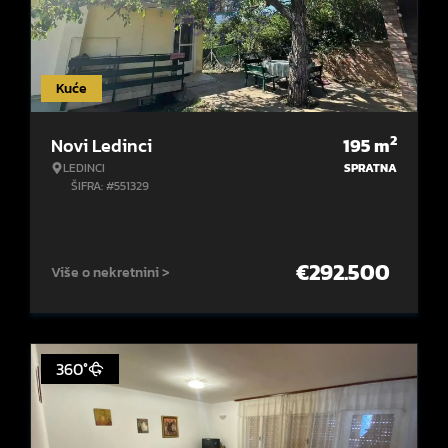
Kuće
2
Novi Ledinci
195
m
LEDINCI
SPRATNA
ŠIFRA: #551329
€
292.500
Više o nekretnini >
360°