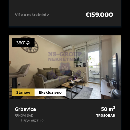
€
159.000
Više o nekretnini >
360°
Stanovi
Ekskluzivno
2
Grbavica
50
m
NOVI SAD
TROSOBAN
ŠIFRA: #573149