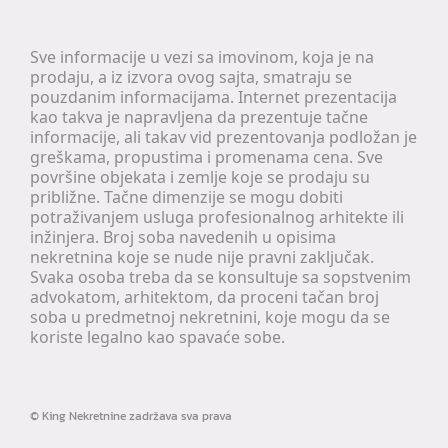
Sve informacije u vezi sa imovinom, koja je na
prodaju, a iz izvora ovog sajta, smatraju se
pouzdanim informacijama. Internet prezentacija
kao takva je napravljena da prezentuje tačne
informacije, ali takav vid prezentovanja podložan je
greškama, propustima i promenama cena. Sve
površine objekata i zemlje koje se prodaju su
približne. Tačne dimenzije se mogu dobiti
potraživanjem usluga profesionalnog arhitekte ili
inžinjera. Broj soba navedenih u opisima
nekretnina koje se nude nije pravni zaključak.
Svaka osoba treba da se konsultuje sa sopstvenim
advokatom, arhitektom, da proceni tačan broj
soba u predmetnoj nekretnini, koje mogu da se
koriste legalno kao spavaće sobe.
©
King Nekretnine
zadržava sva prava