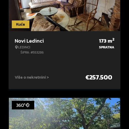
Kuće
2
Novi Ledinci
173
m
LEDINCI
SPRATNA
ŠIFRA: #553286
€
257.500
Više o nekretnini >
360°