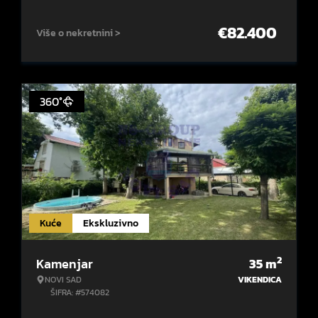
€
82.400
Više o nekretnini >
360°
Kuće
Ekskluzivno
2
Kamenjar
35
m
NOVI SAD
VIKENDICA
ŠIFRA: #574082