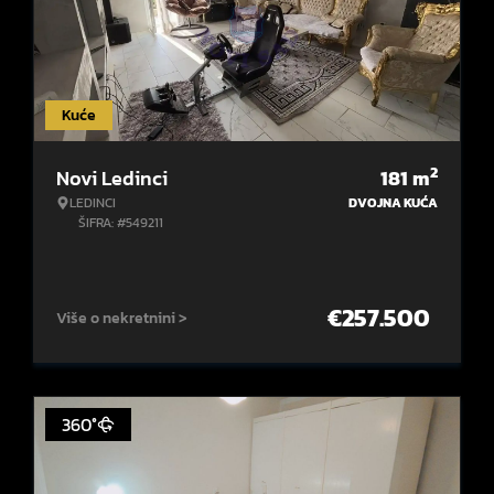
Kuće
2
Novi Ledinci
181
m
LEDINCI
DVOJNA KUĆA
ŠIFRA: #549211
€
257.500
Više o nekretnini >
360°