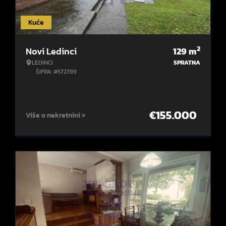
Kuće
2
Novi Ledinci
129
m
LEDINCI
SPRATNA
ŠIFRA: #572789
€
155.000
Više o nekretnini >