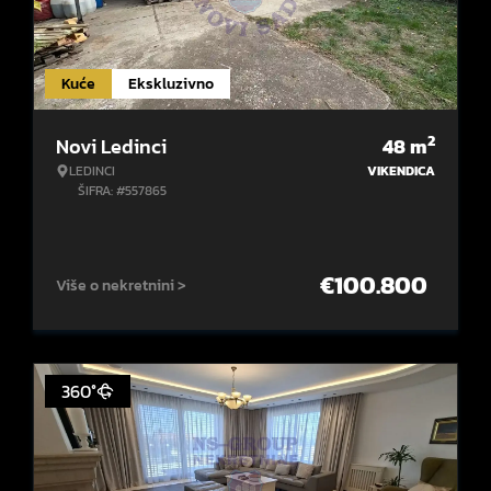
Kuće
Ekskluzivno
2
Novi Ledinci
48
m
LEDINCI
VIKENDICA
ŠIFRA: #557865
€
100.800
Više o nekretnini >
360°