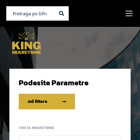
Podesite Parametre
Još filtera
VRSTA NEKRETNINE