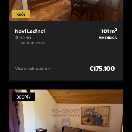
Kuće
2
Novi Ledinci
101
m
LEDINCI
VIKENDICA
ŠIFRA: #572032
€
175.100
Više o nekretnini >
360°