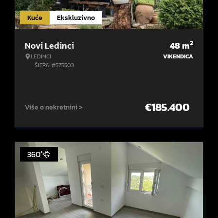
Kuće
Ekskluzivno
2
Novi Ledinci
48
m
LEDINCI
VIKENDICA
ŠIFRA: #575503
€
185.400
Više o nekretnini >
360°