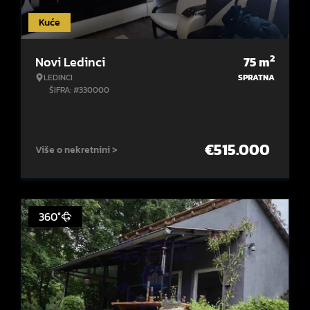
Kuće
2
Novi Ledinci
75
m
LEDINCI
SPRATNA
ŠIFRA: #330000
€
515.000
Više o nekretnini >
360°