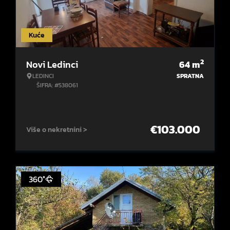
Kuće
2
Novi Ledinci
64
m
LEDINCI
SPRATNA
ŠIFRA: #538061
€
103.000
Više o nekretnini >
360°