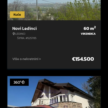
Kuće
2
Novi Ledinci
60
m
LEDINCI
VIKENDICA
ŠIFRA: #525785
€
154.500
Više o nekretnini >
360°