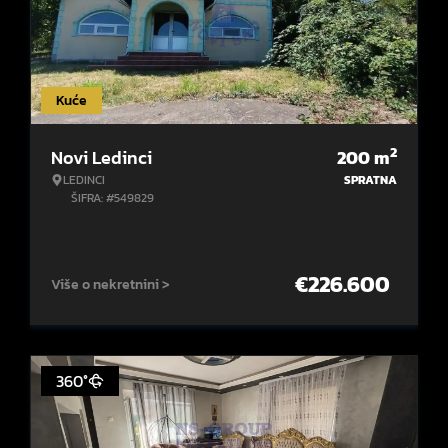
Kuće
2
Novi Ledinci
200
m
LEDINCI
SPRATNA
ŠIFRA: #549829
€
226.600
Više o nekretnini >
360°