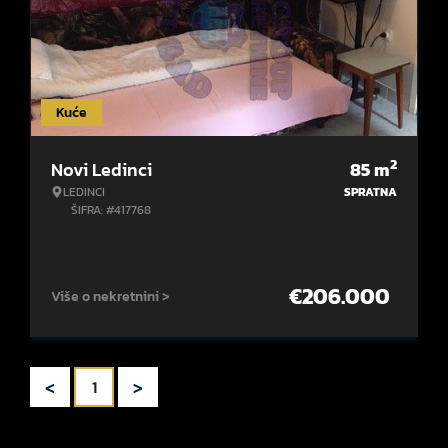
Kuće
2
Novi Ledinci
85
m
LEDINCI
SPRATNA
ŠIFRA: #417768
€
206.000
Više o nekretnini >
<
>
1