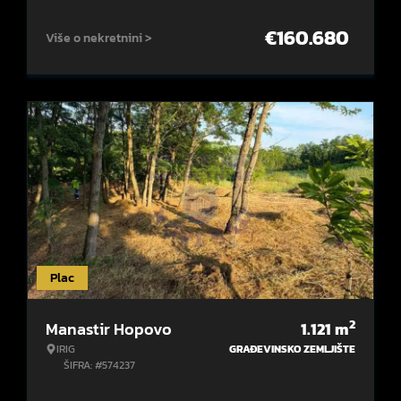
€
160.680
Više o nekretnini >
Plac
2
Manastir Hopovo
1.121
m
IRIG
GRAĐEVINSKO ZEMLJIŠTE
ŠIFRA: #574237