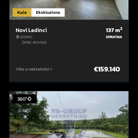
Kuće
Ekskluzivno
2
Novi Ledinci
137
m
LEDINCI
SPRATNA
ŠIFRA: #574168
€
159.140
Više o nekretnini >
360°