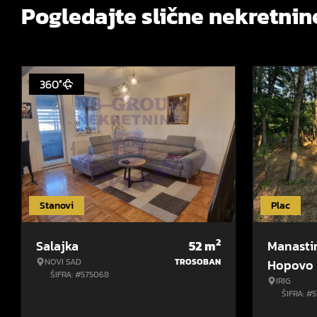
Pogledajte slične nekretnin
360°
Stanovi
Plac
2
Salajka
52
m
Manasti
NOVI SAD
TROSOBAN
Hopovo
ŠIFRA: #575068
IRIG
ŠIFRA: #