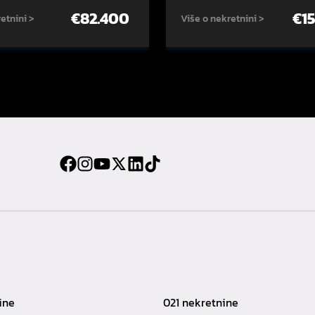
€
82.400
€
1
etnini >
Više o nekretnini >
ine
021 nekretnine