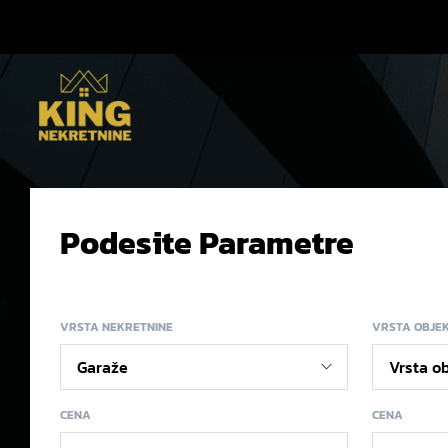
Podesite Parametre
VRSTA NEKRETNINE
VRSTA OBJE
CENA
CENA