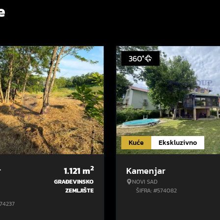
e
360°
Kuće
Ekskluzivno
2
r
1.121
m
Kamenjar
GRAĐEVINSKO
NOVI SAD
ZEMLJIŠTE
ŠIFRA: #574082
574237