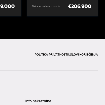
59.000
€
206.900
Više o nekretnini >
POLITIKA PRIVATNOSTI
USLOVI KORIŠĆENJA
Info nekretnine