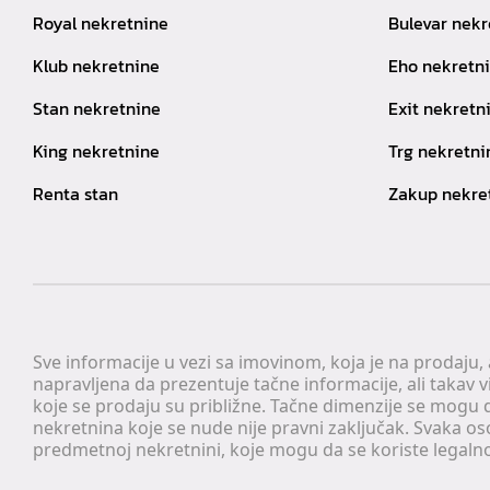
Royal nekretnine
Bulevar nekr
Klub nekretnine
Eho nekretn
Stan nekretnine
Exit nekretn
King nekretnine
Trg nekretni
Renta stan
Zakup nekre
Sve informacije u vezi sa imovinom, koja je na prodaju,
napravljena da prezentuje tačne informacije, ali taka
koje se prodaju su približne. Tačne dimenzije se mogu d
nekretnina koje se nude nije pravni zaključak. Svaka o
predmetnoj nekretnini, koje mogu da se koriste legaln