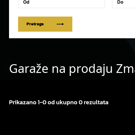
Pretraga
Garaže na prodaju Zm
Prikazano 1-0 od ukupno 0 rezultata