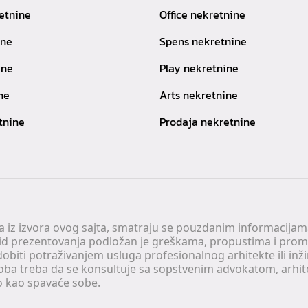
etnine
Office nekretnine
ine
Spens nekretnine
ine
Play nekretnine
ne
Arts nekretnine
tnine
Prodaja nekretnine
 a iz izvora ovog sajta, smatraju se pouzdanim informacijama
v vid prezentovanja podložan je greškama, propustima i pro
obiti potraživanjem usluga profesionalnog arhitekte ili inž
soba treba da se konsultuje sa sopstvenim advokatom, arhi
o kao spavaće sobe.