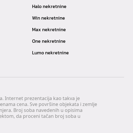
Halo nekretnine
Win nekretnine
Max nekretnine
One nekretnine
Lumo nekretnine
. Internet prezentacija kao takva je
menama cena. Sve površine objekata i zemlje
injera. Broj soba navedenih u opisima
tektom, da proceni tačan broj soba u