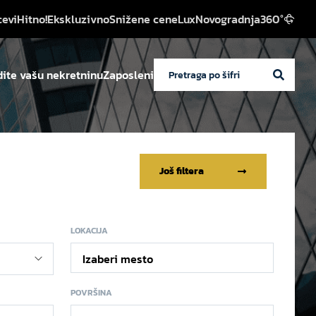
cevi
Hitno!
Ekskluzivno
Snižene cene
Lux
Novogradnja
360°
ite vašu nekretninu
Zaposleni
Još filtera
LOKACIJA
Izaberi mesto
POVRŠINA