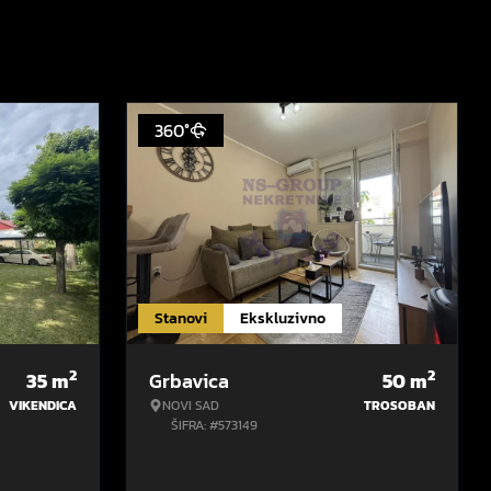
360°
Stanovi
Ekskluzivno
2
2
35
m
Grbavica
50
m
VIKENDICA
NOVI SAD
TROSOBAN
ŠIFRA: #573149