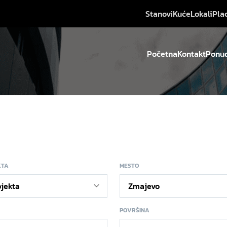
Stanovi
Kuće
Lokali
Pla
Početna
Kontakt
Ponud
KTA
MESTO
POVRŠINA