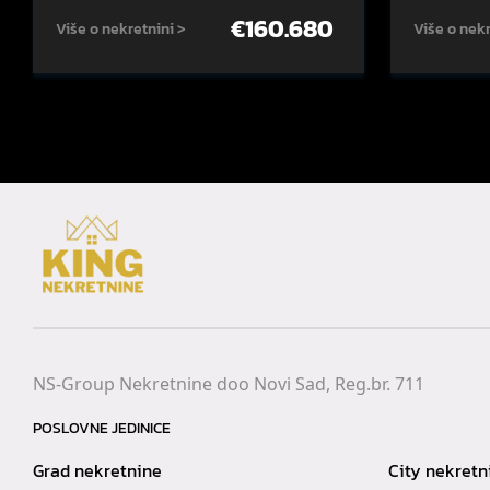
€
160.680
Više o nekretnini >
Više o nekr
NS-Group Nekretnine doo Novi Sad, Reg.br. 711
POSLOVNE JEDINICE
Grad nekretnine
City nekretn