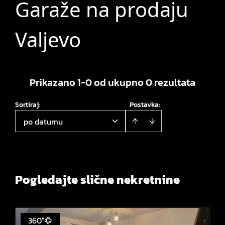
Garaže na prodaju
Valjevo
Prikazano 1-0 od ukupno 0 rezultata
Sortiraj
:
Postavka:
po datumu
Pogledajte slične nekretnine
360°