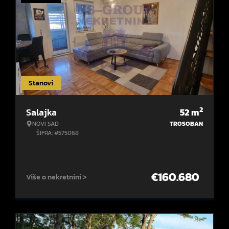
Stanovi
2
Salajka
52
m
NOVI SAD
TROSOBAN
ŠIFRA: #575068
€
160.680
Više o nekretnini >