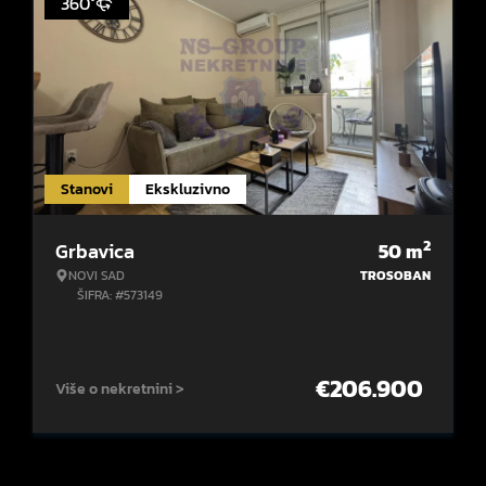
360°
Stanovi
Ekskluzivno
2
Grbavica
50
m
NOVI SAD
TROSOBAN
ŠIFRA: #573149
€
206.900
Više o nekretnini >