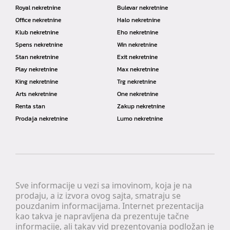
Royal nekretnine
Bulevar nekretnine
Office nekretnine
Halo nekretnine
Klub nekretnine
Eho nekretnine
Spens nekretnine
Win nekretnine
Stan nekretnine
Exit nekretnine
Play nekretnine
Max nekretnine
King nekretnine
Trg nekretnine
Arts nekretnine
One nekretnine
Renta stan
Zakup nekretnine
Prodaja nekretnine
Lumo nekretnine
Sve informacije u vezi sa imovinom, koja je na
prodaju, a iz izvora ovog sajta, smatraju se
pouzdanim informacijama. Internet prezentacija
kao takva je napravljena da prezentuje tačne
informacije, ali takav vid prezentovanja podložan je