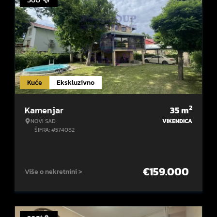
Kuće
Ekskluzivno
2
Kamenjar
35
m
NOVI SAD
VIKENDICA
ŠIFRA: #574082
€
159.000
Više o nekretnini >