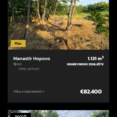
Plac
2
Manastir Hopovo
1.121
m
IRIG
GRAĐEVINSKO ZEMLJIŠTE
ŠIFRA: #574237
€
82.400
Više o nekretnini >
360°