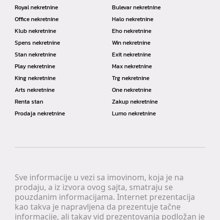
Royal nekretnine
Bulevar nekretnine
Office nekretnine
Halo nekretnine
Klub nekretnine
Eho nekretnine
Spens nekretnine
Win nekretnine
Stan nekretnine
Exit nekretnine
Play nekretnine
Max nekretnine
King nekretnine
Trg nekretnine
Arts nekretnine
One nekretnine
Renta stan
Zakup nekretnine
Prodaja nekretnine
Lumo nekretnine
Sve informacije u vezi sa imovinom, koja je na
prodaju, a iz izvora ovog sajta, smatraju se
pouzdanim informacijama. Internet prezentacija
kao takva je napravljena da prezentuje tačne
informacije, ali takav vid prezentovanja podložan je