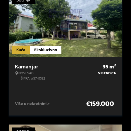
Kuće
Ekskluzivno
2
Kamenjar
35
m
NOVI SAD
VIKENDICA
ŠIFRA: #574082
€
159.000
Više o nekretnini >