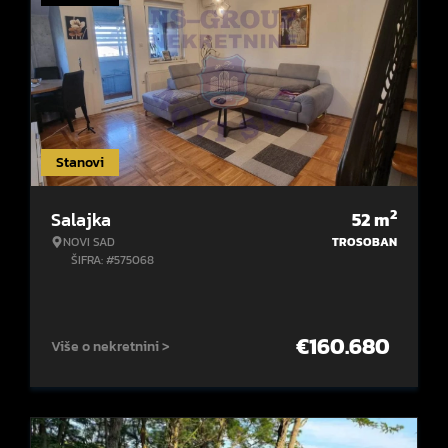
Stanovi
2
Salajka
52
m
NOVI SAD
TROSOBAN
ŠIFRA: #575068
€
160.680
Više o nekretnini >