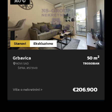
360°
Stanovi
Ekskluzivno
2
Grbavica
50
m
NOVI SAD
TROSOBAN
ŠIFRA: #573149
€
206.900
Više o nekretnini >