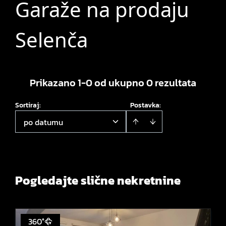
Garaže na prodaju
Selenča
Prikazano 1-0 od ukupno 0 rezultata
Sortiraj
:
Postavka:
po datumu
Pogledajte slične nekretnine
360°