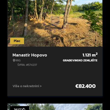
Plac
2
Manastir Hopovo
1.121
m
IRIG
GRAĐEVINSKO ZEMLJIŠTE
ŠIFRA: #574237
€
82.400
Više o nekretnini >
360°